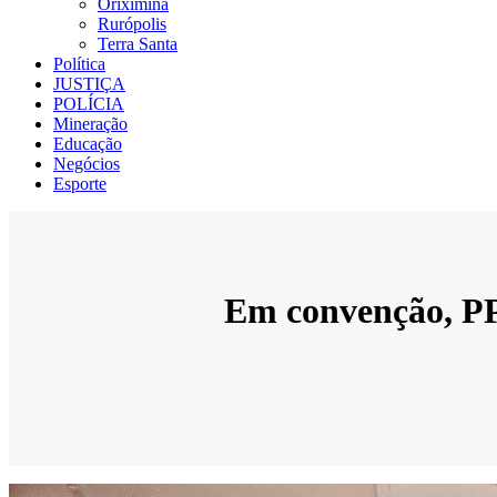
Oriximiná
Rurópolis
Terra Santa
Política
JUSTIÇA
POLÍCIA
Mineração
Educação
Negócios
Esporte
Em convenção, PP 