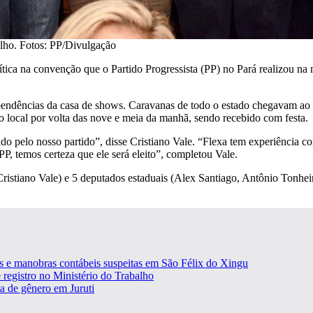
alho. Fotos: PP/Divulgação
lítica na convenção que o Partido Progressista (PP) no Pará realizou na
ências da casa de shows. Caravanas de todo o estado chegavam ao l
o local por volta das nove e meia da manhã, sendo recebido com festa.
pelo nosso partido”, disse Cristiano Vale. “Flexa tem experiência 
PP, temos certeza que ele será eleito”, completou Vale.
istiano Vale) e 5 deputados estaduais (Alex Santiago, Antônio Tonhei
as e manobras contábeis suspeitas em São Félix do Xingu
 registro no Ministério do Trabalho
ta de gênero em Juruti