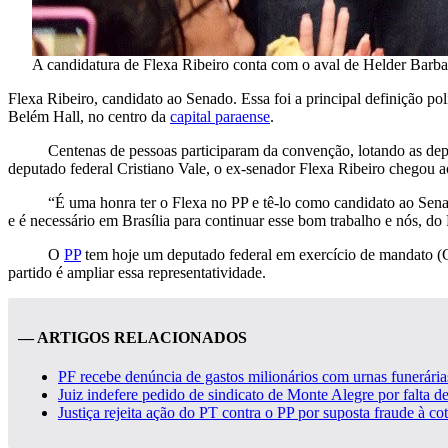
A candidatura de Flexa Ribeiro conta com o aval de Helder Barb
Flexa Ribeiro, candidato ao Senado. Essa foi a principal definição po
Belém Hall, no centro da
capital paraense
.
Centenas de pessoas participaram da convenção, lotando as depend
deputado federal Cristiano Vale, o ex-senador Flexa Ribeiro chegou a
“É uma honra ter o Flexa no PP e tê-lo como candidato ao Senado 
e é necessário em Brasília para continuar esse bom trabalho e nós, do 
O
PP
tem hoje um deputado federal em exercício de mandato (Cr
partido é ampliar essa representatividade.
— ARTIGOS RELACIONADOS
PF recebe denúncia de gastos milionários com urnas funerári
Juiz indefere pedido de sindicato de Monte Alegre por falta de
Justiça rejeita ação do PT contra o PP por suposta fraude à co