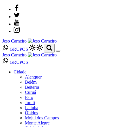
Jeso Carneiro
GRUPOS
Jeso Carneiro
GRUPOS
Cidade
Alenquer
Belém
Belterra
Curuá
Faro
Juruti
Itaituba
Óbidos
Mojuí dos Campos
Monte Alegre