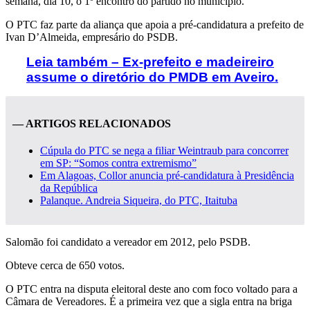
semana, dia 10, o 1º encontro do partido no município.
O PTC faz parte da aliança que apoia a pré-candidatura a prefeito de
Ivan D’Almeida, empresário do PSDB.
Leia também – Ex-prefeito e madeireiro
assume o diretório do PMDB em Aveiro.
— ARTIGOS RELACIONADOS
Cúpula do PTC se nega a filiar Weintraub para concorrer
em SP: “Somos contra extremismo”
Em Alagoas, Collor anuncia pré-candidatura à Presidência
da República
Palanque. Andreia Siqueira, do PTC, Itaituba
Salomão foi candidato a vereador em 2012, pelo PSDB.
Obteve cerca de 650 votos.
O PTC entra na disputa eleitoral deste ano com foco voltado para a
Câmara de Vereadores. É a primeira vez que a sigla entra na briga