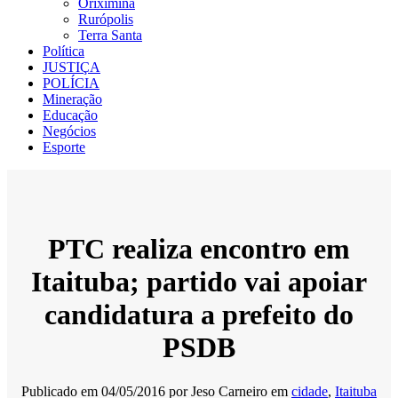
Oriximiná
Rurópolis
Terra Santa
Política
JUSTIÇA
POLÍCIA
Mineração
Educação
Negócios
Esporte
PTC realiza encontro em
Itaituba; partido vai apoiar
candidatura a prefeito do
PSDB
Publicado em
04/05/2016
por
Jeso Carneiro
em
cidade
,
Itaituba