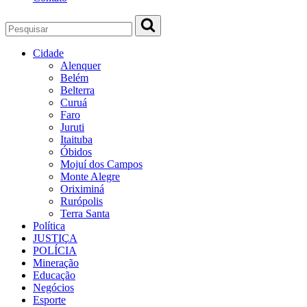
Cidade
Alenquer
Belém
Belterra
Curuá
Faro
Juruti
Itaituba
Óbidos
Mojuí dos Campos
Monte Alegre
Oriximiná
Rurópolis
Terra Santa
Política
JUSTIÇA
POLÍCIA
Mineração
Educação
Negócios
Esporte