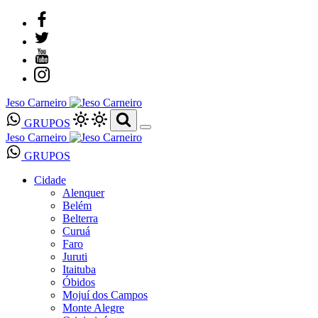
Jeso Carneiro
GRUPOS
Jeso Carneiro
GRUPOS
Cidade
Alenquer
Belém
Belterra
Curuá
Faro
Juruti
Itaituba
Óbidos
Mojuí dos Campos
Monte Alegre