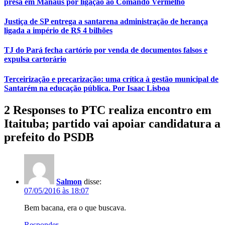
presa em Manaus por ligação ao Comando Vermelho
Justiça de SP entrega a santarena administração de herança
ligada a império de R$ 4 bilhões
TJ do Pará fecha cartório por venda de documentos falsos e
expulsa cartorário
Terceirização e precarização: uma crítica à gestão municipal de
Santarém na educação pública. Por Isaac Lisboa
2 Responses to PTC realiza encontro em
Itaituba; partido vai apoiar candidatura a
prefeito do PSDB
Salmon
disse:
07/05/2016 às 18:07
Bem bacana, era o que buscava.
Responder