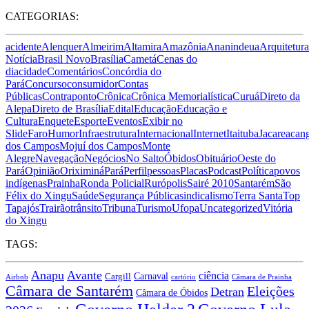
CATEGORIAS:
acidente
Alenquer
Almeirim
Altamira
Amazônia
Ananindeua
Arquitetura
Notícia
Brasil Novo
Brasília
Cametá
Cenas do
dia
cidade
Comentários
Concórdia do
Pará
Concurso
consumidor
Contas
Públicas
Contraponto
Crônica
Crônica Memorialística
Curuá
Direto da
Alepa
Direto de Brasília
Edital
Educação
Educação e
Cultura
Enquete
Esporte
Eventos
Exibir no
Slide
Faro
Humor
Infraestrutura
Internacional
Internet
Itaituba
Jacareacan
dos Campos
Mojuí dos Campos
Monte
Alegre
Navegação
Negócios
No Salto
Óbidos
Obituário
Oeste do
Pará
Opinião
Oriximiná
Pará
Perfil
pessoas
Placas
Podcast
Política
povos
indígenas
Prainha
Ronda Policial
Rurópolis
Sairé 2010
Santarém
São
Félix do Xingu
Saúde
Segurança Pública
sindicalismo
Terra Santa
Top
Tapajós
Trairão
trânsito
Tribuna
Turismo
Ufopa
Uncategorized
Vitória
do Xingu
TAGS:
Anapu
Avante
ciência
Carnaval
Cargill
Airbnb
cartório
Câmara de Prainha
Câmara de Santarém
Eleições
Detran
Câmara de Óbidos