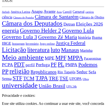
TAGS:
Anapu
Avante
Carnaval
América Latina
Cargill
Airbnb
Axia
cartório
Câmara de Santarém
ciência
Câmara de Óbidos
Câmara de Prainha
Câmara dos Deputados
Eleições 2026
Detran
energia
Governo Lula
Governo Helder 2
Governo Lula 3
Governo Zé Maria
história
Ibama
Justiça Federal
IBGE
Instagram
Jogo online
Inventário
Licitação
literatura
luto
Manaus
Marinha
Meio ambiente
MPPA
MPF
MPE
Paragominas
PDT
PF
PL
Podemos
PCPA
Perfuga
PMPA
perfil
religião
PP
Republicanos
Seduc
Sefa
Rio Tapajós
STF
TJPA
TCM
TRE
TSE
UFOPA
Semsa
Ulbra
universidade
União Brasil
UPA 24h
Privacidade e cookies:
Esse site utiliza cookies. Ao continuar a usar este site, você concorda