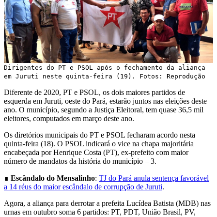
Dirigentes do PT e PSOL após o fechamento da aliança
em Juruti neste quinta-feira (19). Fotos: Reprodução
Diferente de 2020, PT e PSOL, os dois maiores partidos de
esquerda em Juruti, oeste do Pará, estarão juntos nas eleições deste
ano. O município, segundo a Justiça Eleitoral, tem quase 36,5 mil
eleitores, computados em março deste ano.
Os diretórios municipais do PT e PSOL fecharam acordo nesta
quinta-feira (18). O PSOL indicará o vice na chapa majoritária
encabeçada por Henrique Costa (PT), ex-prefeito com maior
número de mandatos da história do município – 3.
∎
Escândalo do Mensalinho
:
TJ do Pará anula sentença favorável
a 14 réus do maior escândalo de corrupção de Juruti
.
Agora, a aliança para derrotar a prefeita Lucídea Batista (MDB) nas
urnas em outubro soma 6 partidos: PT, PDT, União Brasil, PV,