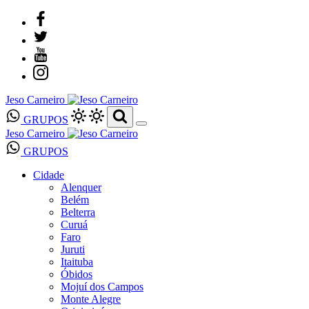
Jeso Carneiro
GRUPOS
Jeso Carneiro
GRUPOS
Cidade
Alenquer
Belém
Belterra
Curuá
Faro
Juruti
Itaituba
Óbidos
Mojuí dos Campos
Monte Alegre