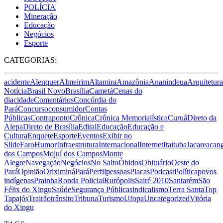
POLÍCIA
Mineração
Educação
Negócios
Esporte
CATEGORIAS:
acidente
Alenquer
Almeirim
Altamira
Amazônia
Ananindeua
Arquitetura
Notícia
Brasil Novo
Brasília
Cametá
Cenas do
dia
cidade
Comentários
Concórdia do
Pará
Concurso
consumidor
Contas
Públicas
Contraponto
Crônica
Crônica Memorialística
Curuá
Direto da
Alepa
Direto de Brasília
Edital
Educação
Educação e
Cultura
Enquete
Esporte
Eventos
Exibir no
Slide
Faro
Humor
Infraestrutura
Internacional
Internet
Itaituba
Jacareacan
dos Campos
Mojuí dos Campos
Monte
Alegre
Navegação
Negócios
No Salto
Óbidos
Obituário
Oeste do
Pará
Opinião
Oriximiná
Pará
Perfil
pessoas
Placas
Podcast
Política
povos
indígenas
Prainha
Ronda Policial
Rurópolis
Sairé 2010
Santarém
São
Félix do Xingu
Saúde
Segurança Pública
sindicalismo
Terra Santa
Top
Tapajós
Trairão
trânsito
Tribuna
Turismo
Ufopa
Uncategorized
Vitória
do Xingu