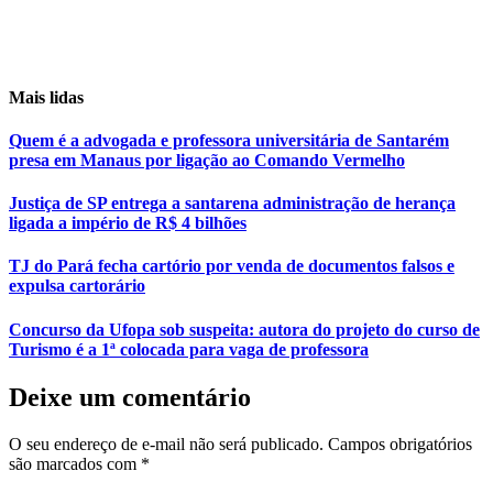
Mais lidas
Quem é a advogada e professora universitária de Santarém
presa em Manaus por ligação ao Comando Vermelho
Justiça de SP entrega a santarena administração de herança
ligada a império de R$ 4 bilhões
TJ do Pará fecha cartório por venda de documentos falsos e
expulsa cartorário
Concurso da Ufopa sob suspeita: autora do projeto do curso de
Turismo é a 1ª colocada para vaga de professora
Deixe um comentário
O seu endereço de e-mail não será publicado.
Campos obrigatórios
são marcados com
*