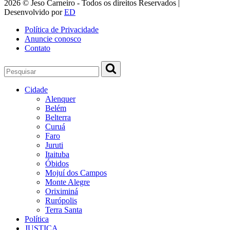
2026 © Jeso Carneiro - Todos os direitos Reservados |
Desenvolvido por
ED
Política de Privacidade
Anuncie conosco
Contato
Cidade
Alenquer
Belém
Belterra
Curuá
Faro
Juruti
Itaituba
Óbidos
Mojuí dos Campos
Monte Alegre
Oriximiná
Rurópolis
Terra Santa
Política
JUSTIÇA