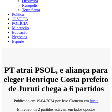
Oriximiná
Rurópolis
Terra Santa
Política
JUSTIÇA
POLÍCIA
Mineração
Educação
Negócios
Esporte
PT atrai PSOL, e aliança para
eleger Henrique Costa prefeito
de Juruti chega a 6 partidos
Publicado em
19/04/2024
por
Jeso Carneiro
em
Juruti
Em 2020, os 2 partidos estavam em lados opostos