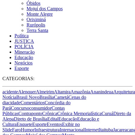
Óbidos
Mojuí dos Campos
Monte Alegre
Oriximiná
Rurópolis
Terra Santa
Política
JUSTIÇA
POLÍCIA
Mineração
Educação
Negócios
Esporte
CATEGORIAS:
acidente
Alenquer
Almeirim
Altamira
Amazônia
Ananindeua
Arquitetura
Notícia
Brasil Novo
Brasília
Cametá
Cenas do
dia
cidade
Comentários
Concórdia do
Pará
Concurso
consumidor
Contas
Públicas
Contraponto
Crônica
Crônica Memorialística
Curuá
Direto da
Alepa
Direto de Brasília
Edital
Educação
Educação e
Cultura
Enquete
Esporte
Eventos
Exibir no
Slide
Faro
Humor
Infraestrutura
Internacional
Internet
Itaituba
Jacareacan