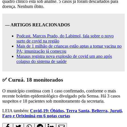
quadro clínico está sob análise. 5 casos já foram descartados para
doença. Nenhum óbito.
— ARTIGOS RELACIONADOS
Podcast. Marcos Prado, do Labimol, fala sobre o novo
surto de covid na região
Mais de 1 milhão de crianças estão aptas a tomar vacina no
PA; imunização já começou
Manaus registra nova explosão de covid um ano após
colapso do sistema de saúde
✅ Curuá. 18 monitorados
O município continua com 1 caso confirmado, conforme o mais
recente boletim epidemiológico divulgado pela Semsa. Há 3 casos
suspeitos e 18 pacientes sob monitoramento da secretaria.
LEIA também:
Covid-19: Óbidos, Terra Santa, Belterra, Juruti,
Faro e Oriximiná em 6 notas curtas