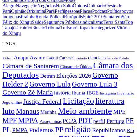
dos Campos
Mojuí dos Campos
Monte
Alegre
Navegação
Negócios
No Salto
Óbidos
Obituário
Oeste do
Pará
Opinião
Oriximiná
Pará
Perfil
pessoas
Placas
Podcast
Política
povos
indígenas
Prainha
Ronda Policial
Rurópolis
Sairé 2010
Santarém
São
Félix do Xingu
Saúde
Segurança Pública
sindicalismo
Terra Santa
Top
Tapajós
Trairão
trânsito
Tribuna
Turismo
Ufopa
Uncategorized
Vitória
do Xingu
TAGS:
Anapu
Avante
ciência
Carnaval
Cargill
Airbnb
cartório
Câmara de Prainha
Câmara dos
Câmara de Santarém
Câmara de Óbidos
Deputados
Governo
Eleições 2026
Detran
Governo Lula
Helder 2
Governo Lula 3
Governo Zé Maria
história
Ibama
IBGE
Instagram
Inventário
Licitação
literatura
Justiça Federal
Jogo online
Meio ambiente
luto
Manaus
MPE
Marinha
MPPA
MPF
PDT
PF
PCPA
Perfuga
perfil
Paragominas
religião
PP
PL
Podemos
Republicanos
PMPA
Rio