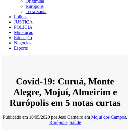
Oriximiná
Rurópolis
Terra Santa
Política
JUSTIÇA
POLÍCIA
Mineração
Educação
Negócios
Esporte
Covid-19: Curuá, Monte
Alegre, Mojuí, Almeirim e
Rurópolis em 5 notas curtas
Publicado em
10/05/2020
por
Jeso Carneiro
em
Mojuí dos Campos
,
Rurópolis
,
Saúde