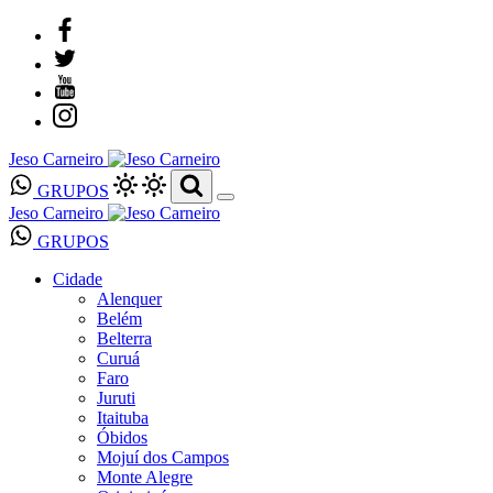
Jeso Carneiro
GRUPOS
Jeso Carneiro
GRUPOS
Cidade
Alenquer
Belém
Belterra
Curuá
Faro
Juruti
Itaituba
Óbidos
Mojuí dos Campos
Monte Alegre