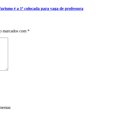
urismo é a 1ª colocada para vaga de professora
ão marcados com
*
mentar.