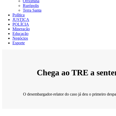
Oriximiná
Rurópolis
Terra Santa
Política
JUSTIÇA
POLÍCIA
Mineração
Educação
Negócios
Esporte
Chega ao TRE a senten
O desembargador-relator do caso já deu o primeiro despa