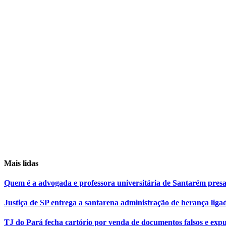
Mais lidas
Quem é a advogada e professora universitária de Santarém pr
Justiça de SP entrega a santarena administração de herança liga
TJ do Pará fecha cartório por venda de documentos falsos e expu