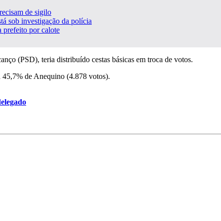
ecisam de sigilo
tá sob investigação da polícia
prefeito por calote
nço (PSD), teria distribuído cestas básicas em troca de votos.
a 45,7% de Anequino (4.878 votos).
delegado