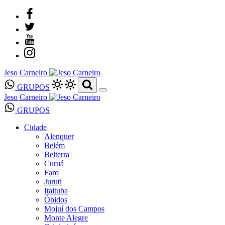
Jeso Carneiro
GRUPOS
Jeso Carneiro
GRUPOS
Cidade
Alenquer
Belém
Belterra
Curuá
Faro
Juruti
Itaituba
Óbidos
Mojuí dos Campos
Monte Alegre