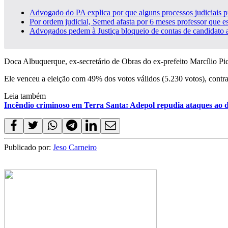
Advogado do PA explica por que alguns processos judiciais pr
Por ordem judicial, Semed afasta por 6 meses professor que es
Advogados pedem à Justiça bloqueio de contas de candidato a 
Doca Albuquerque, ex-secretário de Obras do ex-prefeito Marcílio Pica
Ele venceu a eleição com 49% dos votos válidos (5.230 votos), contr
Leia também
Incêndio criminoso em Terra Santa: Adepol repudia ataques ao 
Publicado por:
Jeso Carneiro