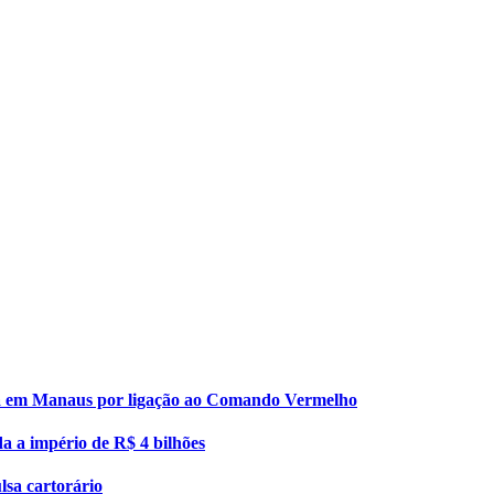
esa em Manaus por ligação ao Comando Vermelho
da a império de R$ 4 bilhões
lsa cartorário