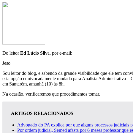
Do leitor
Ed Lúcio Silv
a, por e-mail:
Jeso,
Sou leitor do blog, e sabendo da grande visibilidade que ele tem co
esta opção equivocadamente mudada para Analista Administrativa – Con
em Santarém, amanhã (10) às 8h.
Na ocasião, verificaremos que procedimentos tomar.
— ARTIGOS RELACIONADOS
Advogado do PA explica por que alguns processos judiciais pr
Por ordem judicial, Semed afasta por 6 meses professor que es