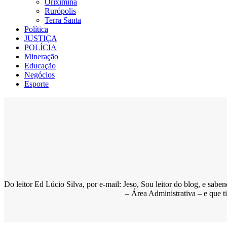
Oriximiná
Rurópolis
Terra Santa
Política
JUSTIÇA
POLÍCIA
Mineração
Educação
Negócios
Esporte
Do leitor Ed Lúcio Silva, por e-mail: Jeso, Sou leitor do blog, e sa
– Área Administrativa – e que 