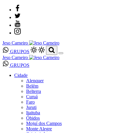
Jeso Carneiro
GRUPOS
Jeso Carneiro
GRUPOS
Cidade
Alenquer
Belém
Belterra
Curuá
Faro
Juruti
Itaituba
Óbidos
Mojuí dos Campos
Monte Alegre