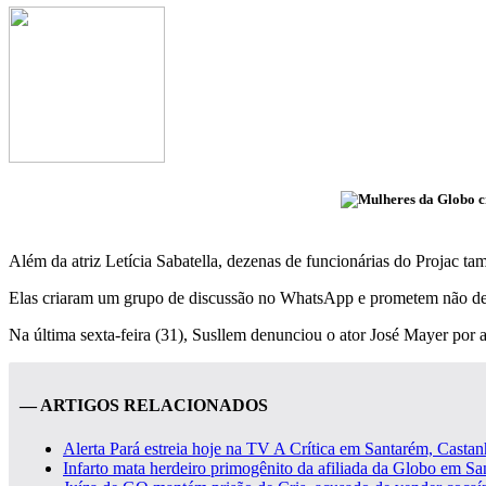
Além da atriz Letícia Sabatella, dezenas de funcionárias do Projac 
Elas criaram um grupo de discussão no WhatsApp e prometem não dei
Na última sexta-feira (31), Susllem denunciou o ator José Mayer por 
— ARTIGOS RELACIONADOS
Alerta Pará estreia hoje na TV A Crítica em Santarém, Casta
Infarto mata herdeiro primogênito da afiliada da Globo em S