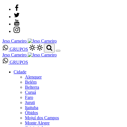
Jeso Carneiro
GRUPOS
Jeso Carneiro
GRUPOS
Cidade
Alenquer
Belém
Belterra
Curuá
Faro
Juruti
Itaituba
Óbidos
Mojuí dos Campos
Monte Alegre