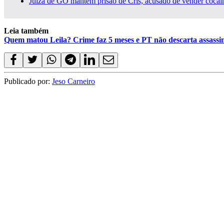
Juíza de GO mantém prisão de Cris, acusado de vender cocaín
Leia também
Quem matou Leila? Crime faz 5 meses e PT não descarta assassin
Publicado por:
Jeso Carneiro