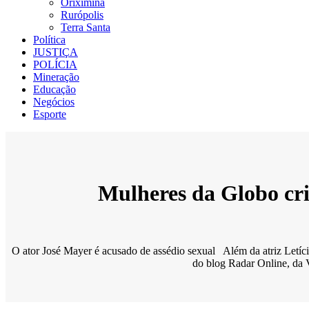
Oriximiná
Rurópolis
Terra Santa
Política
JUSTIÇA
POLÍCIA
Mineração
Educação
Negócios
Esporte
Mulheres da Globo cr
O ator José Mayer é acusado de assédio sexual Além da atriz Letíc
do blog Radar Online, da 