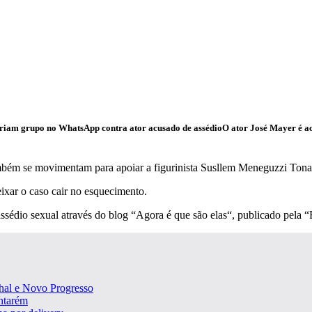
O ator José Mayer é ac
também se movimentam para apoiar a figurinista Susllem Meneguzzi Ton
xar o caso cair no esquecimento.
assédio sexual através do blog “Agora é que são elas“, publicado pela 
nhal e Novo Progresso
antarém