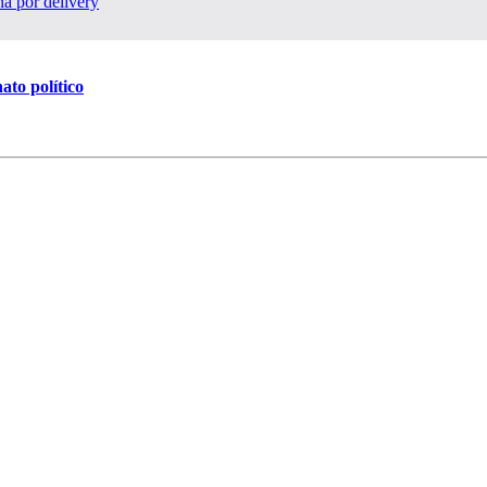
a por delivery
ato político