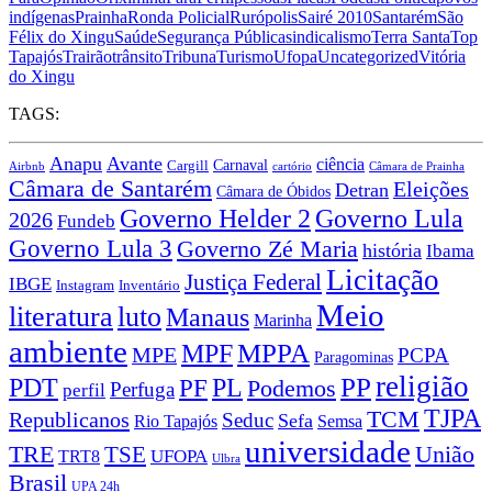
indígenas
Prainha
Ronda Policial
Rurópolis
Sairé 2010
Santarém
São
Félix do Xingu
Saúde
Segurança Pública
sindicalismo
Terra Santa
Top
Tapajós
Trairão
trânsito
Tribuna
Turismo
Ufopa
Uncategorized
Vitória
do Xingu
TAGS:
Anapu
Avante
ciência
Carnaval
Cargill
Airbnb
cartório
Câmara de Prainha
Câmara de Santarém
Eleições
Detran
Câmara de Óbidos
Governo Lula
Governo Helder 2
2026
Fundeb
Governo Lula 3
Governo Zé Maria
história
Ibama
Licitação
Justiça Federal
IBGE
Instagram
Inventário
Meio
literatura
luto
Manaus
Marinha
ambiente
MPPA
MPF
MPE
PCPA
Paragominas
religião
PP
PDT
PF
PL
Podemos
Perfuga
perfil
TJPA
TCM
Republicanos
Seduc
Sefa
Rio Tapajós
Semsa
universidade
TRE
TSE
União
TRT8
UFOPA
Ulbra
Brasil
UPA 24h