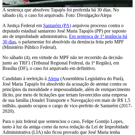
A sentença que absolveu Tapajós foi proferida há 30 dias. No
sábado (4), o caso foi arquivado. Foto: Divulgação/Alepa
A Justiça Federal em
Santarém (PA)
arquivou processo contra o
deputado estadual santareno José Maria Tapajós (PP) por suposto
ato de improbidade administrativa.
Em sentença de 1ª instância há
30 dias
, o parlamentar foi absolvido da denúncia feita pelo MPF
(Ministério Público Federal).
No sábado (4), em virtude do MPF não ter recorrido da decisão
junto ao TRF1 (Tribunal Regional Federal, da 1ª Região), em
Brasília (DF), o caso foi arquivado em definitivo.
Candidato à reeleição à
Alepa
(Assembleia Legislativa do Pará),
José Maria Tapajós foi absolvido da acusação de atentar contra os
princípios da moralidade e impessoalidade, além de enriquecimento
ilícito, por meio de licitações que teriam favorecidos uma empresa
de sua família (Jotadel Transporte e Navegação) em mais de R$ 1,5
milhão, quando ocupou o cargo de vice-prefeito de Santarém (2017-
2020).
Para o juiz federal que sentenciou o caso, Felipe Gontijo Lopes,
tanto à luz da antiga como da nova redação da Lei de Improbidade
Administrativa (LIA) não ficou provado que José Maria tenha