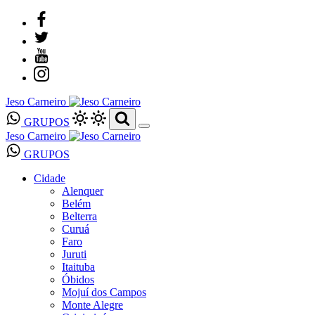
Jeso Carneiro
GRUPOS
Jeso Carneiro
GRUPOS
Cidade
Alenquer
Belém
Belterra
Curuá
Faro
Juruti
Itaituba
Óbidos
Mojuí dos Campos
Monte Alegre