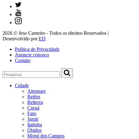
2026 © Jeso Carneiro - Todos os direitos Reservados |
Desenvolvido por
ED
Política de Privacidade
Anuncie conosco
Contato
Cidade
Alenquer
Belém
Belterra
Curuá
Faro
Juruti
Itaituba
Óbidos
Mojuí dos Campos