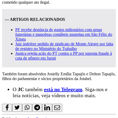
cometido qualquer ato ilegal.
— ARTIGOS RELACIONADOS
PF recebe denúncia de gastos milionários com urnas
funerárias e manobras contábeis suspeitas em São Félix do
Xingu
Juiz indefere pedido de sindicato de Monte Alegre por falta
de registro no Ministério do Trabalho
Justiça rejeita ação do PT contra o PP por suposta fraude à
cota de gênero em Juruti
Também foram absolvidos Josielly Emília Tapajós e Delton Tapajós,
filhos do parlamentar e sócios proprietários da Jotabel.
O
JC
também
está no Telegram
. Siga-nos e
leia notícias, veja vídeos e muito mais.