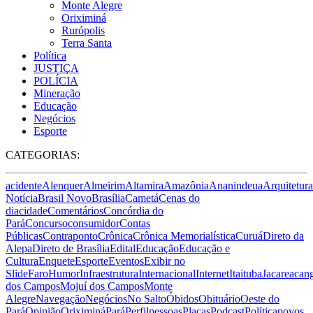
Monte Alegre
Oriximiná
Rurópolis
Terra Santa
Política
JUSTIÇA
POLÍCIA
Mineração
Educação
Negócios
Esporte
CATEGORIAS:
acidente
Alenquer
Almeirim
Altamira
Amazônia
Ananindeua
Arquitetura
Notícia
Brasil Novo
Brasília
Cametá
Cenas do
dia
cidade
Comentários
Concórdia do
Pará
Concurso
consumidor
Contas
Públicas
Contraponto
Crônica
Crônica Memorialística
Curuá
Direto da
Alepa
Direto de Brasília
Edital
Educação
Educação e
Cultura
Enquete
Esporte
Eventos
Exibir no
Slide
Faro
Humor
Infraestrutura
Internacional
Internet
Itaituba
Jacareacan
dos Campos
Mojuí dos Campos
Monte
Alegre
Navegação
Negócios
No Salto
Óbidos
Obituário
Oeste do
Pará
Opinião
Oriximiná
Pará
Perfil
pessoas
Placas
Podcast
Política
povos