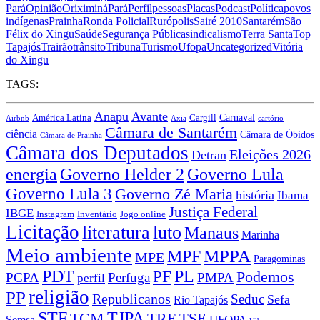
Pará
Opinião
Oriximiná
Pará
Perfil
pessoas
Placas
Podcast
Política
povos
indígenas
Prainha
Ronda Policial
Rurópolis
Sairé 2010
Santarém
São
Félix do Xingu
Saúde
Segurança Pública
sindicalismo
Terra Santa
Top
Tapajós
Trairão
trânsito
Tribuna
Turismo
Ufopa
Uncategorized
Vitória
do Xingu
TAGS:
Anapu
Avante
Carnaval
América Latina
Cargill
Airbnb
Axia
cartório
Câmara de Santarém
ciência
Câmara de Óbidos
Câmara de Prainha
Câmara dos Deputados
Eleições 2026
Detran
energia
Governo Lula
Governo Helder 2
Governo Lula 3
Governo Zé Maria
história
Ibama
Justiça Federal
IBGE
Instagram
Jogo online
Inventário
Licitação
literatura
luto
Manaus
Marinha
Meio ambiente
MPPA
MPF
MPE
Paragominas
PDT
PF
PL
Podemos
PCPA
Perfuga
PMPA
perfil
religião
PP
Republicanos
Seduc
Sefa
Rio Tapajós
STF
TJPA
TCM
TRE
TSE
UFOPA
Semsa