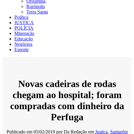
Oriximiná
Rurópolis
Terra Santa
Política
JUSTIÇA
POLÍCIA
Mineração
Educação
Negócios
Esporte
Novas cadeiras de rodas
chegam ao hospital; foram
compradas com dinheiro da
Perfuga
Publicado em
05/02/2019
por
Da Redação
em
Justiça
,
Santarém