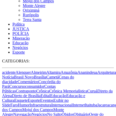
Mojuí dos Campos
Monte Alegre
Oriximiná
Rurópolis
Terra Santa
Política
JUSTIÇA
POLÍCIA
Mineração
Educação
Negócios
Esporte
CATEGORIAS:
acidente
Alenquer
Almeirim
Altamira
Amazônia
Ananindeua
Arquitetura
Notícia
Brasil Novo
Brasília
Cametá
Cenas do
dia
cidade
Comentários
Concórdia do
Pará
Concurso
consumidor
Contas
Públicas
Contraponto
Crônica
Crônica Memorialística
Curuá
Direto da
Alepa
Direto de Brasília
Edital
Educação
Educação e
Cultura
Enquete
Esporte
Eventos
Exibir no
Slide
Faro
Humor
Infraestrutura
Internacional
Internet
Itaituba
Jacareacan
dos Campos
Mojuí dos Campos
Monte
Alegre
Navegação
Negócios
No Salto
Óbidos
Obituário
Oeste do