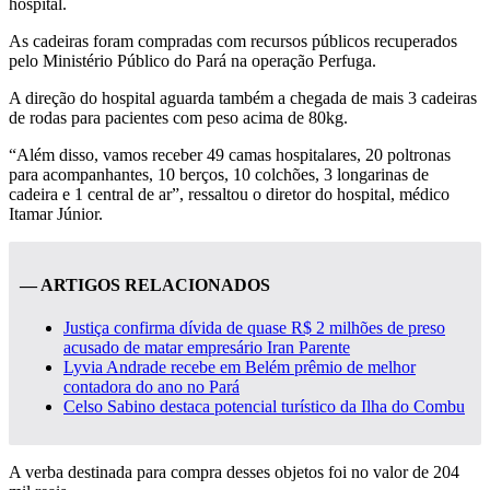
hospital.
As cadeiras foram compradas com recursos públicos recuperados
pelo Ministério Público do Pará na operação Perfuga.
A direção do hospital aguarda também a chegada de mais 3 cadeiras
de rodas para pacientes com peso acima de 80kg.
“Além disso, vamos receber 49 camas hospitalares, 20 poltronas
para acompanhantes, 10 berços, 10 colchões, 3 longarinas de
cadeira e 1 central de ar”, ressaltou o diretor do hospital, médico
Itamar Júnior.
— ARTIGOS RELACIONADOS
Justiça confirma dívida de quase R$ 2 milhões de preso
acusado de matar empresário Iran Parente
Lyvia Andrade recebe em Belém prêmio de melhor
contadora do ano no Pará
Celso Sabino destaca potencial turístico da Ilha do Combu
A verba destinada para compra desses objetos foi no valor de 204