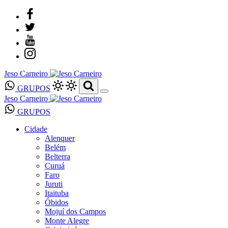
Jeso Carneiro
GRUPOS
Jeso Carneiro
GRUPOS
Cidade
Alenquer
Belém
Belterra
Curuá
Faro
Juruti
Itaituba
Óbidos
Mojuí dos Campos
Monte Alegre