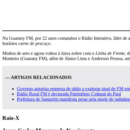
Na Guarany FM, por 22 anos comandou o Rádio Interativo, líder de a
horários
carne de pescoço
.
Mudou de ares e agora voltou à faixa nobre com o
Linha de Frente
, 
Monteiro (Guarany FM), além de Júnior Lima e Anderson Pessoa, am
— ARTIGOS RELACIONADOS
Governo autoriza empresa de rádio a explorar sinal de FM e
Rádio Rural FM é declarada Patrimônio Cultural do Pará
Prefeitura de Santarém manifesta pesar pela morte de radialist
Raio-X