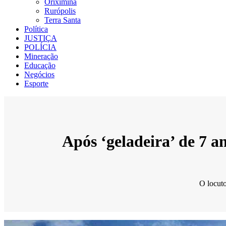
Oriximiná
Rurópolis
Terra Santa
Política
JUSTIÇA
POLÍCIA
Mineração
Educação
Negócios
Esporte
Após ‘geladeira’ de 7 a
O locuto