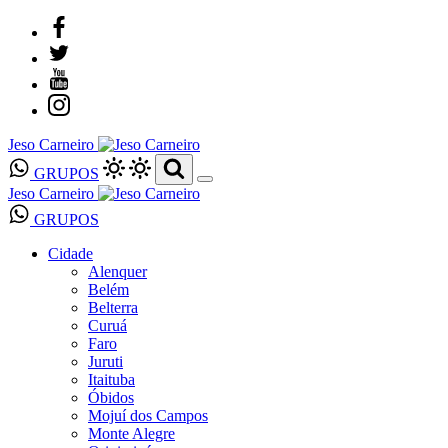
Jeso Carneiro
GRUPOS
Jeso Carneiro
GRUPOS
Cidade
Alenquer
Belém
Belterra
Curuá
Faro
Juruti
Itaituba
Óbidos
Mojuí dos Campos
Monte Alegre