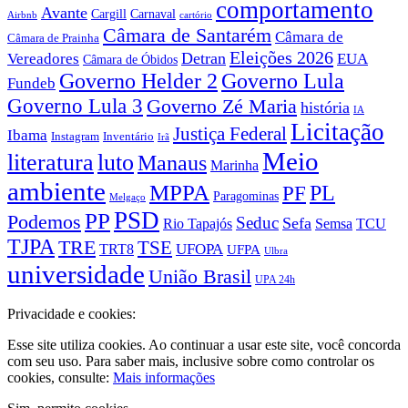
comportamento
Avante
Carnaval
Cargill
Airbnb
cartório
Câmara de Santarém
Câmara de
Câmara de Prainha
Eleições 2026
Vereadores
Detran
EUA
Câmara de Óbidos
Governo Lula
Governo Helder 2
Fundeb
Governo Lula 3
Governo Zé Maria
história
IA
Licitação
Justiça Federal
Ibama
Instagram
Inventário
Irã
Meio
literatura
luto
Manaus
Marinha
ambiente
MPPA
PF
PL
Paragominas
Melgaço
PSD
PP
Podemos
Seduc
Sefa
Rio Tapajós
Semsa
TCU
TJPA
TRE
TSE
TRT8
UFOPA
UFPA
Ulbra
universidade
União Brasil
UPA 24h
Privacidade e cookies:
Esse site utiliza cookies. Ao continuar a usar este site, você concorda
com seu uso. Para saber mais, inclusive sobre como controlar os
cookies, consulte:
Mais informações