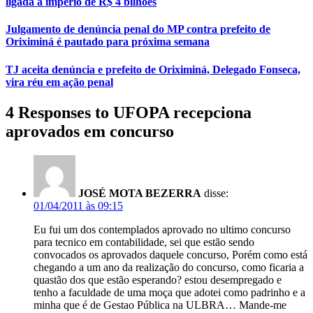
ligada a império de R$ 4 bilhões
Julgamento de denúncia penal do MP contra prefeito de
Oriximiná é pautado para próxima semana
TJ aceita denúncia e prefeito de Oriximiná, Delegado Fonseca,
vira réu em ação penal
4 Responses to UFOPA recepciona
aprovados em concurso
JOSÉ MOTA BEZERRA
disse:
01/04/2011 às 09:15
Eu fui um dos contemplados aprovado no ultimo concurso
para tecnico em contabilidade, sei que estão sendo
convocados os aprovados daquele concurso, Porém como está
chegando a um ano da realização do concurso, como ficaria a
quastão dos que estão esperando? estou desempregado e
tenho a faculdade de uma moça que adotei como padrinho e a
minha que é de Gestao Pública na ULBRA… Mande-me