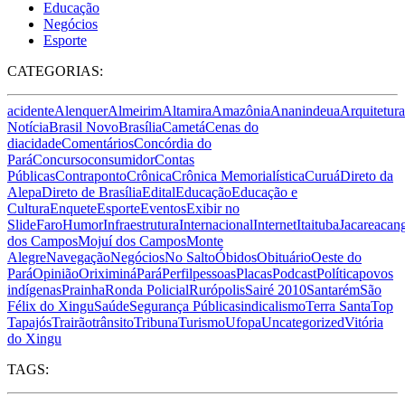
Educação
Negócios
Esporte
CATEGORIAS:
acidente
Alenquer
Almeirim
Altamira
Amazônia
Ananindeua
Arquitetura
Notícia
Brasil Novo
Brasília
Cametá
Cenas do
dia
cidade
Comentários
Concórdia do
Pará
Concurso
consumidor
Contas
Públicas
Contraponto
Crônica
Crônica Memorialística
Curuá
Direto da
Alepa
Direto de Brasília
Edital
Educação
Educação e
Cultura
Enquete
Esporte
Eventos
Exibir no
Slide
Faro
Humor
Infraestrutura
Internacional
Internet
Itaituba
Jacareacan
dos Campos
Mojuí dos Campos
Monte
Alegre
Navegação
Negócios
No Salto
Óbidos
Obituário
Oeste do
Pará
Opinião
Oriximiná
Pará
Perfil
pessoas
Placas
Podcast
Política
povos
indígenas
Prainha
Ronda Policial
Rurópolis
Sairé 2010
Santarém
São
Félix do Xingu
Saúde
Segurança Pública
sindicalismo
Terra Santa
Top
Tapajós
Trairão
trânsito
Tribuna
Turismo
Ufopa
Uncategorized
Vitória
do Xingu
TAGS: