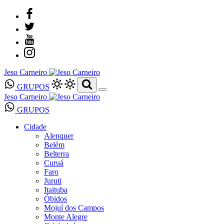
Jeso Carneiro
GRUPOS
Jeso Carneiro
GRUPOS
Cidade
Alenquer
Belém
Belterra
Curuá
Faro
Juruti
Itaituba
Óbidos
Mojuí dos Campos
Monte Alegre