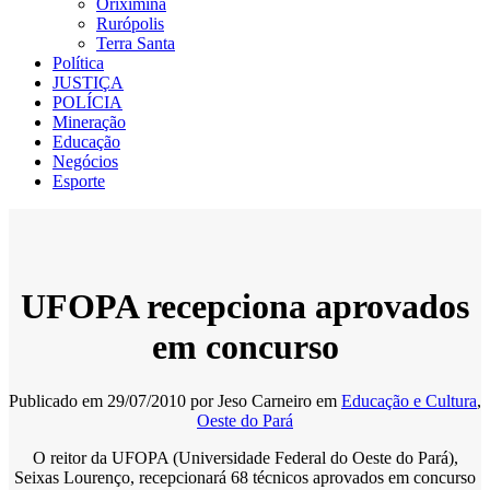
Oriximiná
Rurópolis
Terra Santa
Política
JUSTIÇA
POLÍCIA
Mineração
Educação
Negócios
Esporte
UFOPA recepciona aprovados
em concurso
Publicado em
29/07/2010
por
Jeso Carneiro
em
Educação e Cultura
,
Oeste do Pará
O reitor da UFOPA (Universidade Federal do Oeste do Pará),
Seixas Lourenço, recepcionará 68 técnicos aprovados em concurso