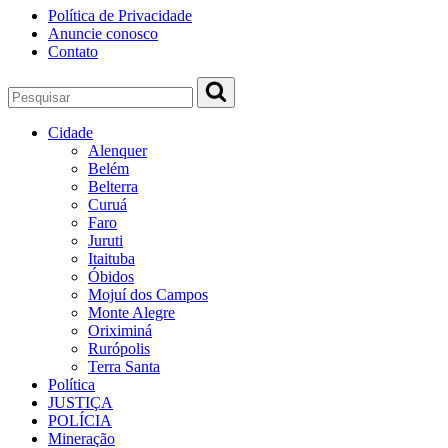
Política de Privacidade
Anuncie conosco
Contato
Cidade
Alenquer
Belém
Belterra
Curuá
Faro
Juruti
Itaituba
Óbidos
Mojuí dos Campos
Monte Alegre
Oriximiná
Rurópolis
Terra Santa
Política
JUSTIÇA
POLÍCIA
Mineração