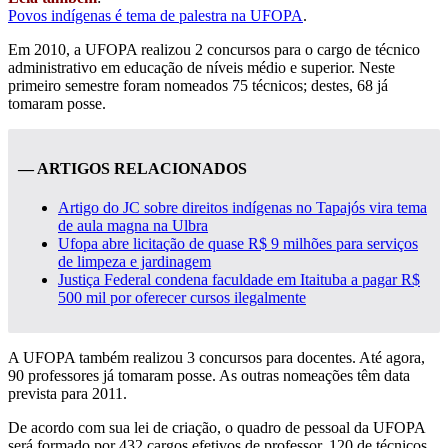
Povos indígenas é tema de palestra na UFOPA
.
Em 2010, a UFOPA realizou 2 concursos para o cargo de técnico
administrativo em educação de níveis médio e superior. Neste
primeiro semestre foram nomeados 75 técnicos; destes, 68 já
tomaram posse.
— ARTIGOS RELACIONADOS
Artigo do JC sobre direitos indígenas no Tapajós vira tema
de aula magna na Ulbra
Ufopa abre licitação de quase R$ 9 milhões para serviços
de limpeza e jardinagem
Justiça Federal condena faculdade em Itaituba a pagar R$
500 mil por oferecer cursos ilegalmente
A UFOPA também realizou 3 concursos para docentes. Até agora,
90 professores já tomaram posse. As outras nomeações têm data
prevista para 2011.
De acordo com sua lei de criação, o quadro de pessoal da UFOPA
será formado por 432 cargos efetivos de professor, 120 de técnicos