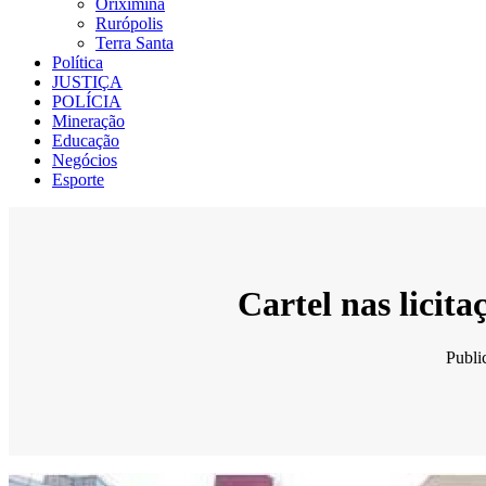
Oriximiná
Rurópolis
Terra Santa
Política
JUSTIÇA
POLÍCIA
Mineração
Educação
Negócios
Esporte
Cartel nas lici
Publ