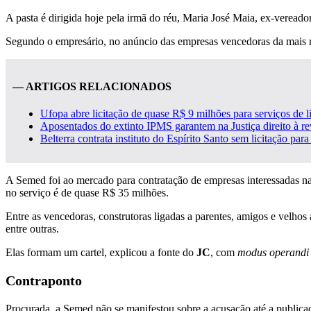
A pasta é dirigida hoje pela irmã do réu, Maria José Maia, ex-veread
Segundo o empresário, no anúncio das empresas vencedoras da mais rece
— ARTIGOS RELACIONADOS
Ufopa abre licitação de quase R$ 9 milhões para serviços de 
Aposentados do extinto IPMS garantem na Justiça direito à re
Belterra contrata instituto do Espírito Santo sem licitação para
A Semed foi ao mercado para contratação de empresas interessadas n
no serviço é de quase R$ 35 milhões.
Entre as vencedoras, construtoras ligadas a parentes, amigos e velh
entre outras.
Elas formam um cartel, explicou a fonte do
JC
, com
modus operandi
Contraponto
Procurada, a Semed não se manifestou sobre a acusação até a publicaç