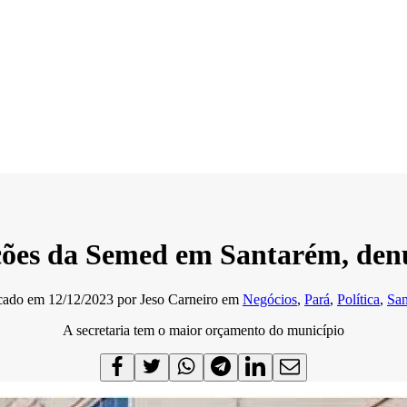
tações da Semed em Santarém, den
icado em
12/12/2023
por
Jeso Carneiro
em
Negócios
,
Pará
,
Política
,
Sa
A secretaria tem o maior orçamento do município