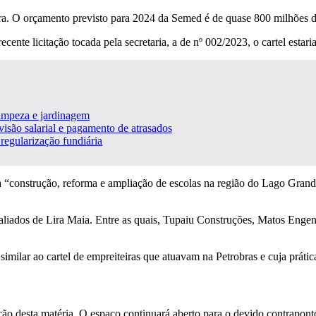
ora. O orçamento previsto para 2024 da Semed é de quase 800 milhões de
nte licitação tocada pela secretaria, a de nº 002/2023, o cartel estari
limpeza e jardinagem
visão salarial e pagamento de atrasados
 regularização fundiária
a “construção, reforma e ampliação de escolas na região do Lago Grand
os aliados de Lira Maia. Entre as quais, Tupaiu Construções, Matos En
similar ao cartel de empreiteiras que atuavam na Petrobras e cuja práti
ão desta matéria. O espaço continuará aberto para o devido contrapont