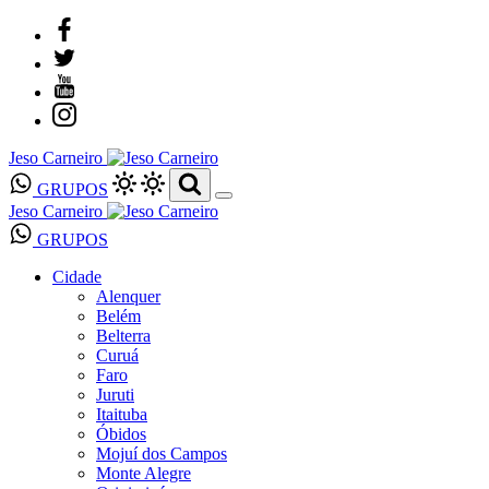
Jeso Carneiro
GRUPOS
Jeso Carneiro
GRUPOS
Cidade
Alenquer
Belém
Belterra
Curuá
Faro
Juruti
Itaituba
Óbidos
Mojuí dos Campos
Monte Alegre