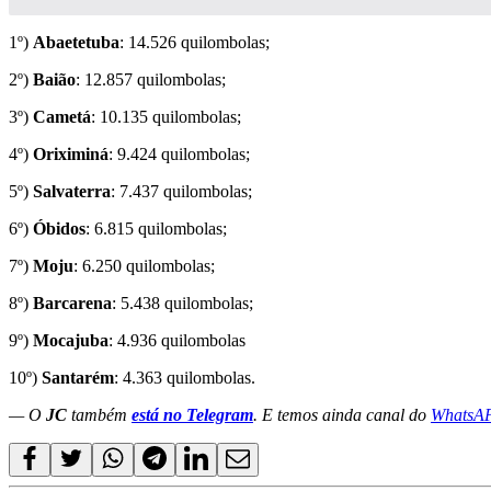
1º)
Abaetetuba
: 14.526 quilombolas;
2º)
Baião
: 12.857 quilombolas;
3º)
Cametá
: 10.135 quilombolas;
4º)
Oriximiná
: 9.424 quilombolas;
5º)
Salvaterra
: 7.437 quilombolas;
6º)
Óbidos
: 6.815 quilombolas;
7º)
Moju
: 6.250 quilombolas;
8º)
Barcarena
: 5.438 quilombolas;
9º)
Mocajuba
: 4.936 quilombolas
10º)
Santarém
: 4.363 quilombolas.
— O
JC
também
está no Telegram
. E temos ainda canal do
WhatsA