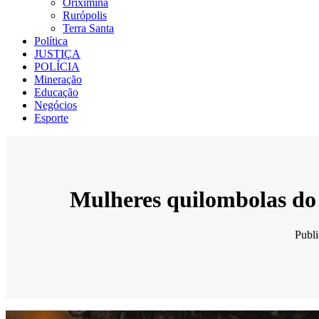
Oriximiná
Rurópolis
Terra Santa
Política
JUSTIÇA
POLÍCIA
Mineração
Educação
Negócios
Esporte
Mulheres quilombolas do 
Publ