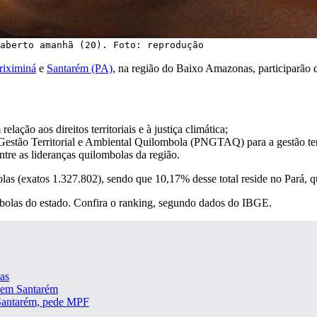
aberto amanhã (20). Foto: reprodução
riximiná
e
Santarém (PA)
, na região do Baixo Amazonas, participarão d
ação aos direitos territoriais e à justiça climática;
 Gestão Territorial e Ambiental Quilombola (PNGTAQ) para a gestão terri
ntre as lideranças quilombolas da região.
as (exatos 1.327.802), sendo que 10,17% desse total reside no Pará, q
bolas do estado. Confira o ranking, segundo dados do IBGE.
as
 em Santarém
m Santarém, pede MPF