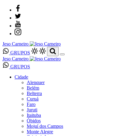
Jeso Carneiro
GRUPOS
Jeso Carneiro
GRUPOS
Cidade
Alenquer
Belém
Belterra
Curuá
Faro
Juruti
Itaituba
Óbidos
Mojuí dos Campos
Monte Alegre