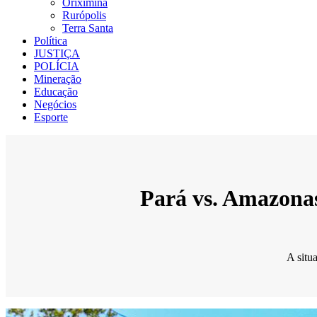
Oriximiná
Rurópolis
Terra Santa
Política
JUSTIÇA
POLÍCIA
Mineração
Educação
Negócios
Esporte
Pará vs. Amazonas
A situ