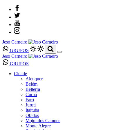
Jeso Carneiro
GRUPOS
Jeso Carneiro
GRUPOS
Cidade
Alenquer
Belém
Belterra
Curuá
Faro
Juruti
Itaituba
Óbidos
Mojuí dos Campos
Monte Alegre