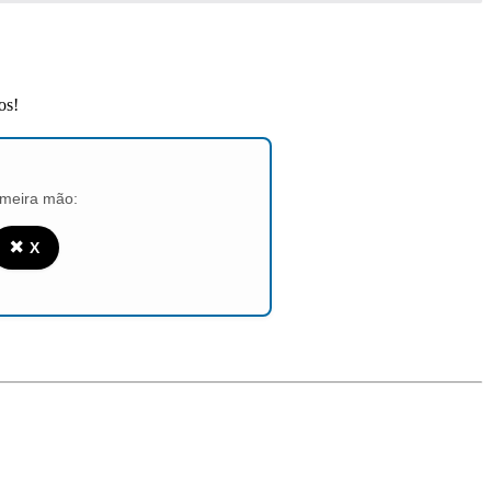
os!
imeira mão:
✖️
X