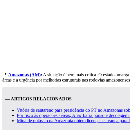
📍
Amazonas (AM)
:
A situação é bem mais crítica. O estado amarga a
áreas e a urgência por melhorias estruturais nas rodovias amazonenses
— ARTIGOS RELACIONADOS
Vitória de santareno para presidência do PT no Amazonas sob
Por risco às operações aéreas, Anac barra pouso e decolagem d
Mina de potássio na Amazônia obtém licenças e avança para f