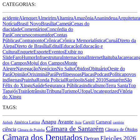
CATEGORIAS:
acidente
Alenquer
Almeirim
Altamira
Amazônia
Ananindeua
Arquitetura
Notícia
Brasil Novo
Brasília
Cametá
Cenas do
dia
cidade
Comentários
Concórdia do
Pará
Concurso
consumidor
Contas
Públicas
Contraponto
Crônica
Crônica Memorialística
Curuá
Direto da
Alepa
Direto de Brasília
Edital
Educação
Educação e
Cultura
Enquete
Esporte
Eventos
Exibir no
Slide
Faro
Humor
Infraestrutura
Internacional
Internet
Itaituba
Jacareacan
dos Campos
Mojuí dos Campos
Monte
Alegre
Navegação
Negócios
No Salto
Óbidos
Obituário
Oeste do
Pará
Opinião
Oriximiná
Pará
Perfil
pessoas
Placas
Podcast
Política
povos
indígenas
Prainha
Ronda Policial
Rurópolis
Sairé 2010
Santarém
São
Félix do Xingu
Saúde
Segurança Pública
sindicalismo
Terra Santa
Top
Tapajós
Trairão
trânsito
Tribuna
Turismo
Ufopa
Uncategorized
Vitória
do Xingu
TAGS:
Anapu
Avante
Carnaval
América Latina
Cargill
Airbnb
Axia
cartório
Câmara de Santarém
ciência
Câmara de Óbidos
Câmara de Prainha
Câmara dos Deputados
Eleições 2026
Detran