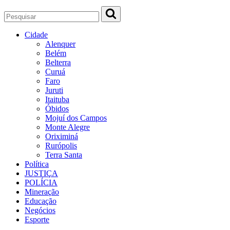
Cidade
Alenquer
Belém
Belterra
Curuá
Faro
Juruti
Itaituba
Óbidos
Mojuí dos Campos
Monte Alegre
Oriximiná
Rurópolis
Terra Santa
Política
JUSTIÇA
POLÍCIA
Mineração
Educação
Negócios
Esporte