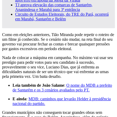
após erro em aposta da Mega da Virada
TJ aprova elevação das comarcas de Santarém,
Ananindeua e Marabá para 3ª entrância
Circuito de Estudos Eleitorais, do TRE do Pará, ocorrerá
em Marabá, Santarém e Belém
Como em eleições anteriores, Tião Miranda pode repetir o roteiro de
um filme já conhecido. Se o cenário não mudar, na reta final do seu
governo vai procurar fechar as contas e brecar quaisquer pressões
por gastos excessivos em período eleitoral.
Nada de colocar a máquina em campanha. No máximo vai usar seu
prestígio para pedir votos para seu candidato à sucessão,
provavelmente o seu vice, Luciano Dias, que já enfrenta as
dificuldades naturais de ser um técnico que vai enfrentar as urnas
pela primeira vez. Um baita desafio.
Leia também de João Salame
:
O nome do MDB a prefeito
de Santarém e os 3 cenários avaliados pelo PT.
E ainda
:
MDB: caminhos que levarão Helder à presidência
nacional do partido.
Grandes municípios não conseguem tocar grandes obras sem