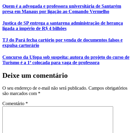
Quem é a advogada e professora universitária de Santarém
presa em Manaus por ligação ao Comando Vermelho
Justiça de SP entrega a santarena administração de herança
ligada a império de R$ 4 bilhões
TJ do Pará fecha cartório por venda de documentos falsos e
expulsa cartorário
Concurso da Ufopa sob suspeita: autora do projeto do curso de
Turismo é a 1ª colocada para vaga de professora
Deixe um comentário
O seu endereço de e-mail não será publicado.
Campos obrigatórios
são marcados com
*
Comentário
*