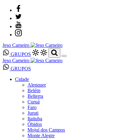
Jeso Carneiro
GRUPOS
Jeso Carneiro
GRUPOS
Cidade
Alenquer
Belém
Belterra
Curuá
Faro
Juruti
Itaituba
Óbidos
Mojuí dos Campos
Monte Alegre