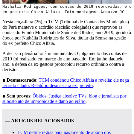
Nathália Rodrigues, com contas de 2019 reprovadas, e o
ex-prefeito Chico Alfaia. Foto montagem: Arquivo JC
Nesta terça-feira (26), o TCM (Tribunal de Contas dos Municípios)
do Pará manteve o acórdão (decisão colegiada) que reprovou as
contas do Fundo Municipal de Saúde de Óbidos, ano 2019, gerido à
época por Nathália Rodrigues da Silva, titular da Semsa na gestão
do ex-prefeito Chico Alfaia.
A decisão plenária foi à unanimidade. O julgamento das contas de
2019 foi realizado em março do ano passado. Em junho daquele
ano, a defesa da ex-gestora protocolou recurso ordinário contra a
decisão.
∎
Desmascarado
:
TCM condenou Chico Alfaia à revelia; ele nega
ter sido citado. Relatório desmascara ex-prefeito
.
∎
Sem provas
:
Óbidos: Justiça absolve TVs, blog e jornalista por
suposto ato de improbidade e dano ao erário
.
— ARTIGOS RELACIONADOS
TCM define regras para pagamento de abono dos