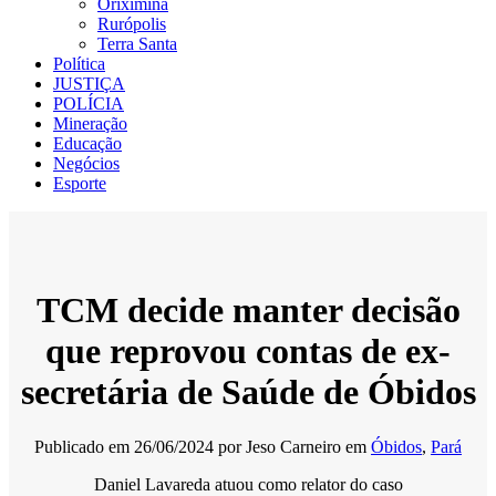
Oriximiná
Rurópolis
Terra Santa
Política
JUSTIÇA
POLÍCIA
Mineração
Educação
Negócios
Esporte
TCM decide manter decisão
que reprovou contas de ex-
secretária de Saúde de Óbidos
Publicado em
26/06/2024
por
Jeso Carneiro
em
Óbidos
,
Pará
Daniel Lavareda atuou como relator do caso