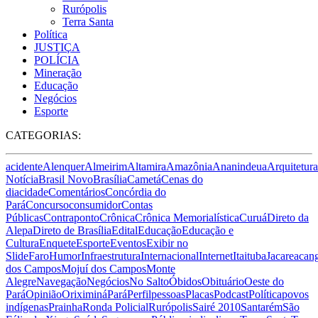
Rurópolis
Terra Santa
Política
JUSTIÇA
POLÍCIA
Mineração
Educação
Negócios
Esporte
CATEGORIAS:
acidente
Alenquer
Almeirim
Altamira
Amazônia
Ananindeua
Arquitetura
Notícia
Brasil Novo
Brasília
Cametá
Cenas do
dia
cidade
Comentários
Concórdia do
Pará
Concurso
consumidor
Contas
Públicas
Contraponto
Crônica
Crônica Memorialística
Curuá
Direto da
Alepa
Direto de Brasília
Edital
Educação
Educação e
Cultura
Enquete
Esporte
Eventos
Exibir no
Slide
Faro
Humor
Infraestrutura
Internacional
Internet
Itaituba
Jacareacan
dos Campos
Mojuí dos Campos
Monte
Alegre
Navegação
Negócios
No Salto
Óbidos
Obituário
Oeste do
Pará
Opinião
Oriximiná
Pará
Perfil
pessoas
Placas
Podcast
Política
povos
indígenas
Prainha
Ronda Policial
Rurópolis
Sairé 2010
Santarém
São