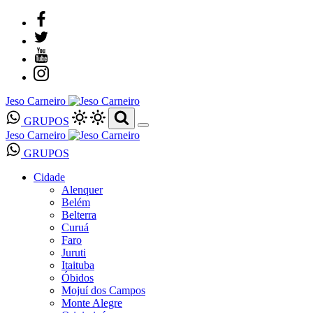
Jeso Carneiro
GRUPOS
Jeso Carneiro
GRUPOS
Cidade
Alenquer
Belém
Belterra
Curuá
Faro
Juruti
Itaituba
Óbidos
Mojuí dos Campos
Monte Alegre