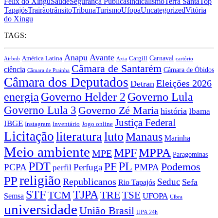
Félix do Xingu
Saúde
Segurança Pública
sindicalismo
Terra Santa
Top
Tapajós
Trairão
trânsito
Tribuna
Turismo
Ufopa
Uncategorized
Vitória
do Xingu
TAGS:
Anapu
Avante
Carnaval
América Latina
Cargill
Airbnb
Axia
cartório
Câmara de Santarém
ciência
Câmara de Óbidos
Câmara de Prainha
Câmara dos Deputados
Eleições 2026
Detran
energia
Governo Lula
Governo Helder 2
Governo Lula 3
Governo Zé Maria
história
Ibama
Justiça Federal
IBGE
Instagram
Jogo online
Inventário
Licitação
literatura
luto
Manaus
Marinha
Meio ambiente
MPPA
MPF
MPE
Paragominas
PDT
PF
PL
Podemos
PCPA
Perfuga
PMPA
perfil
religião
PP
Republicanos
Seduc
Sefa
Rio Tapajós
STF
TJPA
TCM
TRE
TSE
UFOPA
Semsa
Ulbra
universidade
União Brasil
UPA 24h