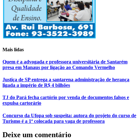
Mais lidas
Quem é a advogada e professora universitária de Santarém
presa em Manaus por ligação ao Comando Vermelho
Justiça de SP entrega a santarena administração de herança
ligada a império de R$ 4 bilhões
TJ do Pará fecha cartório por venda de documentos falsos e
expulsa cartorário
Concurso da Ufopa sob suspeita: autora do projeto do curso de
Turismo é a 1ª colocada para vaga de professora
Deixe um comentário