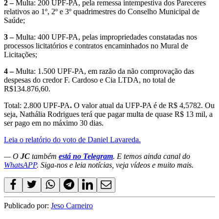
2 –
Multa: 200 UPF-PA, pela remessa intempestiva dos Pareceres
relativos ao 1º, 2º e 3º quadrimestres do Conselho Municipal de
Saúde;
3 –
Multa: 400 UPF-PA, pelas impropriedades constatadas nos
processos licitatórios e contratos encaminhados no Mural de
Licitações;
4 –
Multa: 1.500 UPF-PA, em razão da não comprovação das
despesas do credor F. Cardoso e Cia LTDA, no total de
R$134.876,60.
Total: 2.800 UPF-PA
.
O valor atual da UFP-PA é de R$ 4,5782. Ou
seja, Nathália Rodrigues terá que pagar multa de quase R$ 13 mil, a
ser pago em no máximo 30 dias.
Leia o relatório do voto de Daniel Lavareda.
— O
JC
também
está no Telegram
. E temos ainda canal do
WhatsAPP
. Siga-nos e leia notícias, veja vídeos e muito mais.
Publicado por:
Jeso Carneiro