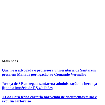
Mais lidas
Quem é a advogada e professora universitária de Santarém
presa em Manaus por ligação ao Comando Vermelho
Justiça de SP entrega a santarena administração de herança
ligada a império de R$ 4 bilhões
TJ do Pará fecha cartório por venda de documentos falsos e
expulsa cartorário