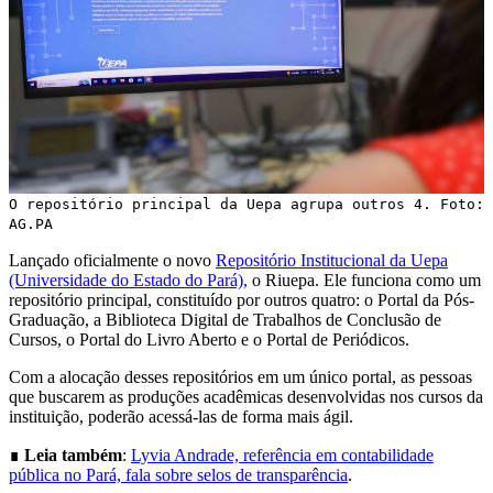
O repositório principal da Uepa agrupa outros 4. Foto:
AG.PA
Lançado oficialmente o novo
Repositório Institucional da Uepa
(Universidade do Estado do Pará),
o Riuepa. Ele funciona como um
repositório principal, constituído por outros quatro: o Portal da Pós-
Graduação, a Biblioteca Digital de Trabalhos de Conclusão de
Cursos, o Portal do Livro Aberto e o Portal de Periódicos.
Com a alocação desses repositórios em um único portal, as pessoas
que buscarem as produções acadêmicas desenvolvidas nos cursos da
instituição, poderão acessá-las de forma mais ágil.
∎
Leia também
:
Lyvia Andrade, referência em contabilidade
pública no Pará, fala sobre selos de transparência
.