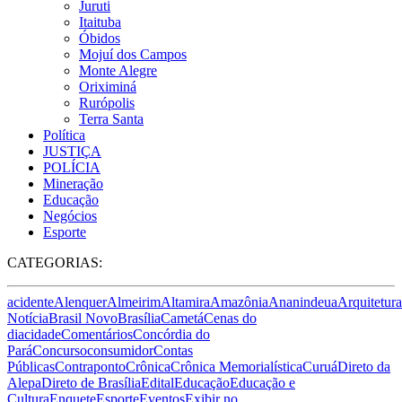
Juruti
Itaituba
Óbidos
Mojuí dos Campos
Monte Alegre
Oriximiná
Rurópolis
Terra Santa
Política
JUSTIÇA
POLÍCIA
Mineração
Educação
Negócios
Esporte
CATEGORIAS:
acidente
Alenquer
Almeirim
Altamira
Amazônia
Ananindeua
Arquitetura
Notícia
Brasil Novo
Brasília
Cametá
Cenas do
dia
cidade
Comentários
Concórdia do
Pará
Concurso
consumidor
Contas
Públicas
Contraponto
Crônica
Crônica Memorialística
Curuá
Direto da
Alepa
Direto de Brasília
Edital
Educação
Educação e
Cultura
Enquete
Esporte
Eventos
Exibir no