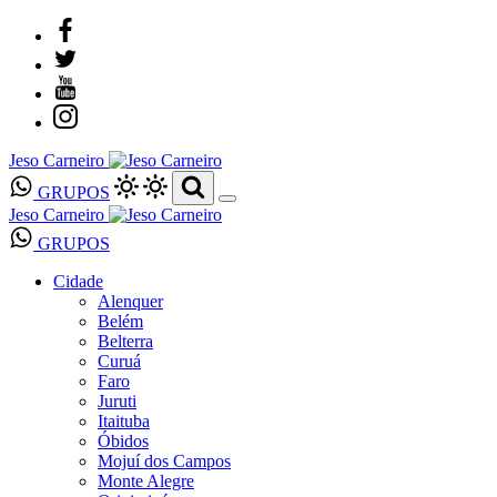
Jeso Carneiro
GRUPOS
Jeso Carneiro
GRUPOS
Cidade
Alenquer
Belém
Belterra
Curuá
Faro
Juruti
Itaituba
Óbidos
Mojuí dos Campos
Monte Alegre