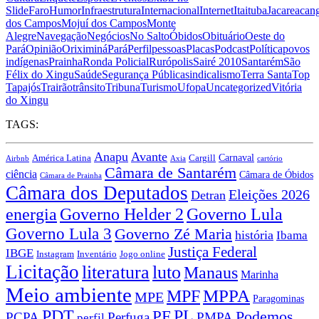
Slide
Faro
Humor
Infraestrutura
Internacional
Internet
Itaituba
Jacareacan
dos Campos
Mojuí dos Campos
Monte
Alegre
Navegação
Negócios
No Salto
Óbidos
Obituário
Oeste do
Pará
Opinião
Oriximiná
Pará
Perfil
pessoas
Placas
Podcast
Política
povos
indígenas
Prainha
Ronda Policial
Rurópolis
Sairé 2010
Santarém
São
Félix do Xingu
Saúde
Segurança Pública
sindicalismo
Terra Santa
Top
Tapajós
Trairão
trânsito
Tribuna
Turismo
Ufopa
Uncategorized
Vitória
do Xingu
TAGS:
Anapu
Avante
Carnaval
América Latina
Cargill
Airbnb
Axia
cartório
Câmara de Santarém
ciência
Câmara de Óbidos
Câmara de Prainha
Câmara dos Deputados
Eleições 2026
Detran
energia
Governo Lula
Governo Helder 2
Governo Lula 3
Governo Zé Maria
história
Ibama
Justiça Federal
IBGE
Instagram
Jogo online
Inventário
Licitação
literatura
luto
Manaus
Marinha
Meio ambiente
MPPA
MPF
MPE
Paragominas
PDT
PF
PL
Podemos
PCPA
Perfuga
PMPA
perfil