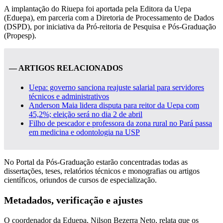
A implantação do Riuepa foi aportada pela Editora da Uepa
(Eduepa), em parceria com a Diretoria de Processamento de Dados
(DSPD), por iniciativa da Pró-reitoria de Pesquisa e Pós-Graduação
(Propesp).
— ARTIGOS RELACIONADOS
Uepa: governo sanciona reajuste salarial para servidores
técnicos e administrativos
Anderson Maia lidera disputa para reitor da Uepa com
45,2%; eleição será no dia 2 de abril
Filho de pescador e professora da zona rural no Pará passa
em medicina e odontologia na USP
No Portal da Pós-Graduação estarão concentradas todas as
dissertações, teses, relatórios técnicos e monografias ou artigos
científicos, oriundos de cursos de especialização.
Metadados, verificação e ajustes
O coordenador da Eduepa, Nilson Bezerra Neto, relata que os