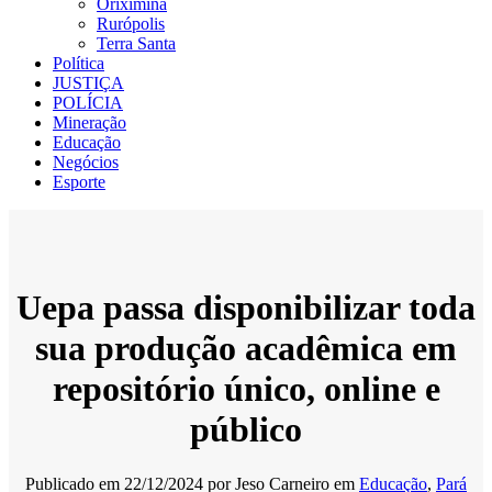
Oriximiná
Rurópolis
Terra Santa
Política
JUSTIÇA
POLÍCIA
Mineração
Educação
Negócios
Esporte
Uepa passa disponibilizar toda
sua produção acadêmica em
repositório único, online e
público
Publicado em
22/12/2024
por
Jeso Carneiro
em
Educação
,
Pará