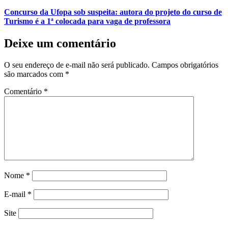
Concurso da Ufopa sob suspeita: autora do projeto do curso de
Turismo é a 1ª colocada para vaga de professora
Deixe um comentário
O seu endereço de e-mail não será publicado.
Campos obrigatórios
são marcados com
*
Comentário
*
Nome
*
E-mail
*
Site