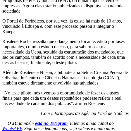
Programas de Pós-Graduação (PPG), ou tinham apenas versões
impressas. Agora elas estarão publicizadas e disponíveis para toda a
sociedade”.
O Portal de Periódicos, por sua vez, já existe há mais de 10 anos,
vinculado à Eduepa e, com esse processo passou a integrar o
Riuepa.
Rosilene Rocha ressalta que o lançamento foi antecedido por fases
importantes, como o estudo de caso, para sabermos a real
necessidade da Uepa, seguida da estruturação dos metadados, que
são os campos, também de acordo com a necessidade de cada uma
dessas bases e, finalmente, o teste piloto.
Além de Rosilene e Nilson, a bibliotecária Selma Cristina Pereira de
Oliveira, do Centro de Ciências Naturais e Tecnologia (CCNT),
também esteve diretamente envolvida nas atividades.
“No teste piloto, nós tivemos a oportunidade de fazer os ajustes
finais para que cada um desses repositórios pudesse refletir a real
necessidade de cada um dos públicos”, afirma Rosilene.
Com informações da Agência Pará de Notícias
— O
JC
também
está no Telegram
. E temos ainda canal do
WhatsAPP
. Siga-nos e leia notícias, veja vídeos e muito mais.