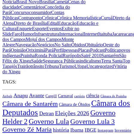
Notícia
Brasil Novo
Brasília
Cametá
Cenas do
dia
cidade
Comentários
Concórdia do
Pará
Concurso
consumidor
Contas
Públicas
Contraponto
Crônica
Crônica Memorialística
Curuá
Direto da
Alepa
Direto de Brasília
Edital
Educação
Educação e
Cultura
Enquete
Esporte
Eventos
Exibir no
Slide
Faro
Humor
Infraestrutura
Internacional
Internet
Itaituba
Jacareacan
dos Campos
Mojuí dos Campos
Monte
Alegre
Navegação
Negócios
No Salto
Óbidos
Obituário
Oeste do
Pará
Opinião
Oriximiná
Pará
Perfil
pessoas
Placas
Podcast
Política
povos
indígenas
Prainha
Ronda Policial
Rurópolis
Sairé 2010
Santarém
São
Félix do Xingu
Saúde
Segurança Pública
sindicalismo
Terra Santa
Top
Tapajós
Trairão
trânsito
Tribuna
Turismo
Ufopa
Uncategorized
Vitória
do Xingu
TAGS:
Anapu
Avante
ciência
Carnaval
Cargill
Airbnb
cartório
Câmara de Prainha
Câmara dos
Câmara de Santarém
Câmara de Óbidos
Deputados
Governo
Eleições 2026
Detran
Governo Lula
Helder 2
Governo Lula 3
Governo Zé Maria
história
Ibama
IBGE
Instagram
Inventário