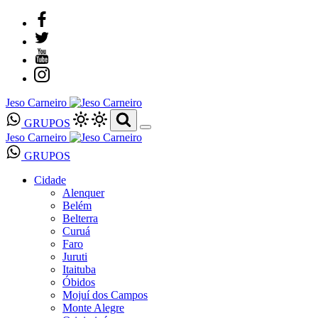
Jeso Carneiro
GRUPOS
Jeso Carneiro
GRUPOS
Cidade
Alenquer
Belém
Belterra
Curuá
Faro
Juruti
Itaituba
Óbidos
Mojuí dos Campos
Monte Alegre