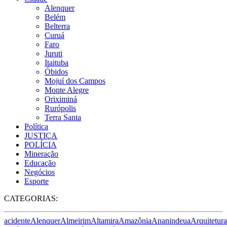
Alenquer
Belém
Belterra
Curuá
Faro
Juruti
Itaituba
Óbidos
Mojuí dos Campos
Monte Alegre
Oriximiná
Rurópolis
Terra Santa
Política
JUSTIÇA
POLÍCIA
Mineração
Educação
Negócios
Esporte
CATEGORIAS:
acidente
Alenquer
Almeirim
Altamira
Amazônia
Ananindeua
Arquitetura