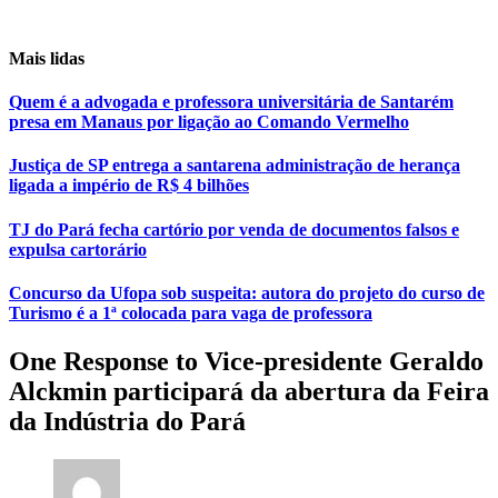
Mais lidas
Quem é a advogada e professora universitária de Santarém
presa em Manaus por ligação ao Comando Vermelho
Justiça de SP entrega a santarena administração de herança
ligada a império de R$ 4 bilhões
TJ do Pará fecha cartório por venda de documentos falsos e
expulsa cartorário
Concurso da Ufopa sob suspeita: autora do projeto do curso de
Turismo é a 1ª colocada para vaga de professora
One Response to Vice-presidente Geraldo
Alckmin participará da abertura da Feira
da Indústria do Pará