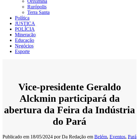
Oriximiná
Rurópolis
Terra Santa
Política
JUSTIÇA
POLÍCIA
Mineração
Educação
Negócios
Esporte
Vice-presidente Geraldo
Alckmin participará da
abertura da Feira da Indústria
do Pará
Publicado em
18/05/2024
por
Da Redação
em
Belém
,
Eventos
,
Pará