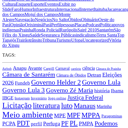
Cultura
Enquete
Esporte
Eventos
Exibir no
Slide
Faro
Humor
Infraestrutura
Internacional
Internet
Itaituba
Jacareacan
dos Campos
Mojuí dos Campos
Monte
Alegre
Navegação
Negócios
No Salto
Óbidos
Obituário
Oeste do
Pará
Opinião
Oriximiná
Pará
Perfil
pessoas
Placas
Podcast
Política
povos
indígenas
Prainha
Ronda Policial
Rurópolis
Sairé 2010
Santarém
São
Félix do Xingu
Saúde
Segurança Pública
sindicalismo
Terra Santa
Top
Tapajós
Trairão
trânsito
Tribuna
Turismo
Ufopa
Uncategorized
Vitória
do Xingu
TAGS:
Anapu
Avante
ciência
Carnaval
Cargill
Airbnb
cartório
Câmara de Prainha
Câmara de Santarém
Eleições
Detran
Câmara de Óbidos
Governo Lula
Governo Helder 2
2026
Fundeb
Governo Lula 3
Governo Zé Maria
história
Ibama
Justiça Federal
IBGE
Instagram
Jogo online
Inventário
Licitação
literatura
luto
Manaus
Marinha
Meio ambiente
MPPA
MPF
MPE
Paragominas
PDT
PF
PL
Podemos
PCPA
Perfuga
PMPA
perfil