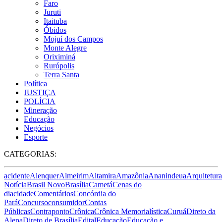
Faro
Juruti
Itaituba
Óbidos
Mojuí dos Campos
Monte Alegre
Oriximiná
Rurópolis
Terra Santa
Política
JUSTIÇA
POLÍCIA
Mineração
Educação
Negócios
Esporte
CATEGORIAS:
acidente
Alenquer
Almeirim
Altamira
Amazônia
Ananindeua
Arquitetura
Notícia
Brasil Novo
Brasília
Cametá
Cenas do
dia
cidade
Comentários
Concórdia do
Pará
Concurso
consumidor
Contas
Públicas
Contraponto
Crônica
Crônica Memorialística
Curuá
Direto da
Alepa
Direto de Brasília
Edital
Educação
Educação e