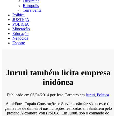
Oriximiná
Rurópolis
Terra Santa
Política
JUSTIÇA
POLÍCIA
Mineração
Educação
Negócios
Esporte
Juruti também licita empresa
inidônea
Publicado em
06/04/2014
por
Jeso Carneiro
em
Juruti
,
Política
A inidônea Tupaiu Construções e Serviços não faz só sucesso (e
ganha rios de dinheiro) nas licitações realizadas em Santarém pelo
prefeito Alexandre Von (PSDB). Em Juruti, sob o comando do