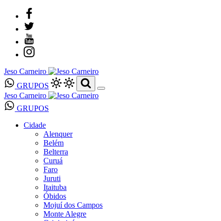
Jeso Carneiro
GRUPOS
Jeso Carneiro
GRUPOS
Cidade
Alenquer
Belém
Belterra
Curuá
Faro
Juruti
Itaituba
Óbidos
Mojuí dos Campos
Monte Alegre