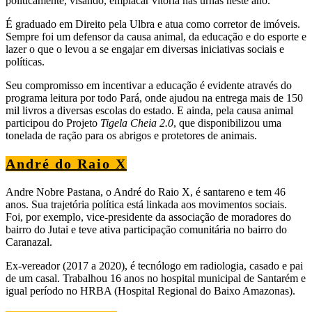
politicamente, visando, emplacar vitória nas urnas neste ano.
É graduado em Direito pela Ulbra e atua como corretor de imóveis.
Sempre foi um defensor da causa animal, da educação e do esporte e
lazer o que o levou a se engajar em diversas iniciativas sociais e
políticas.
Seu compromisso em incentivar a educação é evidente através do
programa leitura por todo Pará, onde ajudou na entrega mais de 150
mil livros a diversas escolas do estado. E ainda, pela causa animal
participou do Projeto
Tigela Cheia 2.0
, que disponibilizou uma
tonelada de ração para os abrigos e protetores de animais.
André do Raio X
Andre Nobre Pastana, o André do Raio X, é santareno e tem 46
anos. Sua trajetória política está linkada aos movimentos sociais.
Foi, por exemplo, vice-presidente da associação de moradores do
bairro do Jutai e teve ativa participação comunitária no bairro do
Caranazal.
Ex-vereador (2017 a 2020), é tecnólogo em radiologia, casado e pai
de um casal. Trabalhou 16 anos no hospital municipal de Santarém e
igual período no HRBA (Hospital Regional do Baixo Amazonas).