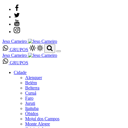
Jeso Carneiro
GRUPOS
Jeso Carneiro
GRUPOS
Cidade
Alenquer
Belém
Belterra
Curuá
Faro
Juruti
Itaituba
Óbidos
Mojuí dos Campos
Monte Alegre