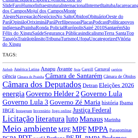
Slide
Faro
Humor
Infraestrutura
Internacional
Internet
Itaituba
Jacareacan
dos Campos
Mojuí dos Campos
Monte
Alegre
Navegação
Negócios
No Salto
Óbidos
Obituário
Oeste do
Pará
Opinião
Oriximiná
Pará
Perfil
pessoas
Placas
Podcast
Política
povos
indígenas
Prainha
Ronda Policial
Rurópolis
Sairé 2010
Santarém
São
Félix do Xingu
Saúde
Segurança Pública
sindicalismo
Terra Santa
Top
Tapajós
Trairão
trânsito
Tribuna
Turismo
Ufopa
Uncategorized
Vitória
do Xingu
TAGS:
Anapu
Avante
Carnaval
América Latina
Cargill
Airbnb
Axia
cartório
Câmara de Santarém
ciência
Câmara de Óbidos
Câmara de Prainha
Câmara dos Deputados
Eleições 2026
Detran
energia
Governo Lula
Governo Helder 2
Governo Lula 3
Governo Zé Maria
história
Ibama
Justiça Federal
IBGE
Instagram
Jogo online
Inventário
Licitação
literatura
luto
Manaus
Marinha
Meio ambiente
MPPA
MPF
MPE
Paragominas
PDT
PF
PL
Podemos