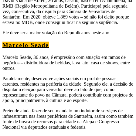
David Viana de Abreu, 26 anos, casado, nasceu em Ananindeua, na
RMB (Região Metropolitana de Belém). Particiaprá pela segunda
vez, consecutiva, da disputa para Câmara de Vereadores de
Santarém. Em 2020, obteve 1.869 votos – só não foi eleito porque
estava no MDB, onde conseguiu ficar na segunda suplência.
Ele deve ter a maior votação do Republicanos neste ano.
Marcelo Seade
Marcelo Seade, 36 anos, é empresário com atuação em ramos de
negócios – distribuidora de bebidas, lava jato, casa de shows, entre
outros.
Paralelamente, desenvolve ações sociais em prol de pessoas
carentes, residentes na periferia da cidade. Segundo ele, a decisão de
disputar a eleição para vereador deve ao fato de que, como
representante do povo na Câmara, poderá contribuir com projetos de
apoio, principalmente, à cultura e ao esporte.
Pretende ainda fazer de seu mandato um indutor de serviços de
infraestrutura nas áreas periféricas de Santarém, assim como também
fonte de busca de recursos para cidade na Alepa e Congresso
Nacional via deputados estaduais e federais.