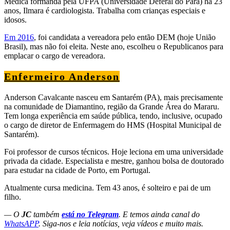
Médica formanda pela UFPA (Universidade Deferal do Pará) há 23
anos, Ilmara é cardiologista. Trabalha com crianças especiais e
idosos.
Em 2016
, foi candidata a vereadora pelo então DEM (hoje União
Brasil), mas não foi eleita. Neste ano, escolheu o Republicanos para
emplacar o cargo de vereadora.
Enfermeiro Anderson
Anderson Cavalcante nasceu em Santarém (PA), mais precisamente
na comunidade de Diamantino, região da Grande Área do Mararu.
Tem longa experiência em saúde pública, tendo, inclusive, ocupado
o cargo de diretor de Enfermagem do HMS (Hospital Municipal de
Santarém).
Foi professor de cursos técnicos. Hoje leciona em uma universidade
privada da cidade. Especialista e mestre, ganhou bolsa de doutorado
para estudar na cidade de Porto, em Portugal.
Atualmente cursa medicina. Tem 43 anos, é solteiro e pai de um
filho.
— O
JC
também
está no Telegram
. E temos ainda canal do
WhatsAPP
. Siga-nos e leia notícias, veja vídeos e muito mais.