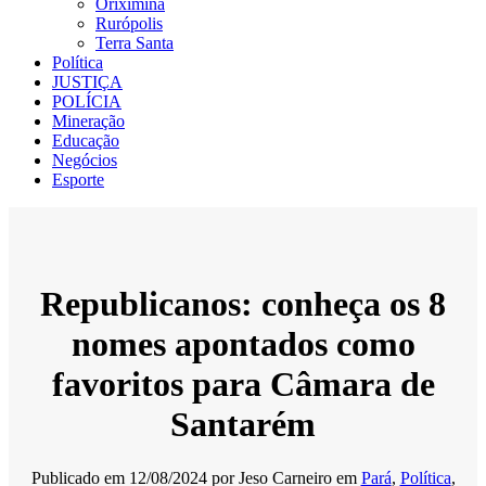
Oriximiná
Rurópolis
Terra Santa
Política
JUSTIÇA
POLÍCIA
Mineração
Educação
Negócios
Esporte
Republicanos: conheça os 8
nomes apontados como
favoritos para Câmara de
Santarém
Publicado em
12/08/2024
por
Jeso Carneiro
em
Pará
,
Política
,