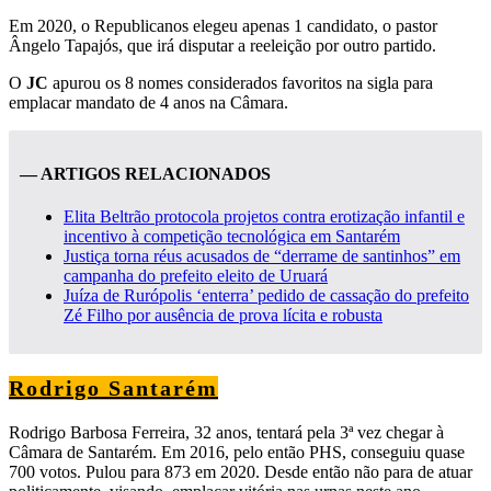
Em 2020, o Republicanos elegeu apenas 1 candidato, o pastor
Ângelo Tapajós, que irá disputar a reeleição por outro partido.
O
JC
apurou os 8 nomes considerados favoritos na sigla para
emplacar mandato de 4 anos na Câmara.
— ARTIGOS RELACIONADOS
Elita Beltrão protocola projetos contra erotização infantil e
incentivo à competição tecnológica em Santarém
Justiça torna réus acusados de “derrame de santinhos” em
campanha do prefeito eleito de Uruará
Juíza de Rurópolis ‘enterra’ pedido de cassação do prefeito
Zé Filho por ausência de prova lícita e robusta
Rodrigo Santarém
Rodrigo Barbosa Ferreira, 32 anos, tentará pela 3ª vez chegar à
Câmara de Santarém. Em 2016, pelo então PHS, conseguiu quase
700 votos. Pulou para 873 em 2020. Desde então não para de atuar