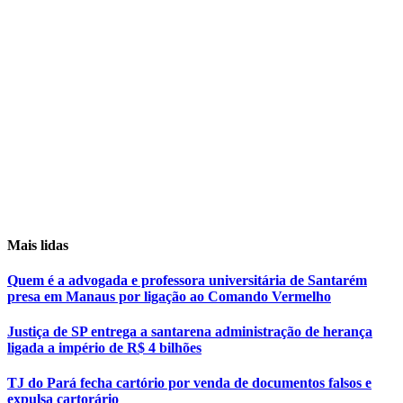
Mais lidas
Quem é a advogada e professora universitária de Santarém
presa em Manaus por ligação ao Comando Vermelho
Justiça de SP entrega a santarena administração de herança
ligada a império de R$ 4 bilhões
TJ do Pará fecha cartório por venda de documentos falsos e
expulsa cartorário