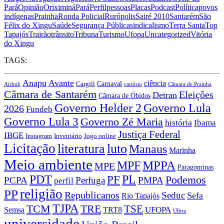
Pará
Opinião
Oriximiná
Pará
Perfil
pessoas
Placas
Podcast
Política
povos
indígenas
Prainha
Ronda Policial
Rurópolis
Sairé 2010
Santarém
São
Félix do Xingu
Saúde
Segurança Pública
sindicalismo
Terra Santa
Top
Tapajós
Trairão
trânsito
Tribuna
Turismo
Ufopa
Uncategorized
Vitória
do Xingu
TAGS:
Anapu
Avante
ciência
Carnaval
Cargill
Airbnb
cartório
Câmara de Prainha
Câmara de Santarém
Eleições
Detran
Câmara de Óbidos
Governo Lula
Governo Helder 2
2026
Fundeb
Governo Lula 3
Governo Zé Maria
história
Ibama
Justiça Federal
IBGE
Instagram
Jogo online
Inventário
Licitação
literatura
luto
Manaus
Marinha
Meio ambiente
MPPA
MPF
MPE
Paragominas
PDT
PF
PL
Podemos
PCPA
Perfuga
PMPA
perfil
religião
PP
Republicanos
Seduc
Sefa
Rio Tapajós
TJPA
TCM
TRE
TSE
TRT8
UFOPA
Semsa
Ulbra
universidade