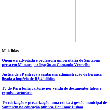
Mais lidas
Quem é a advogada e professora universitária de Santarém
presa em Manaus por ligação ao Comando Vermelho
Justiça de SP entrega a santarena administração de herança
ligada a império de R$ 4 bilhões
TJ do Pará fecha cartório por venda de documentos falsos e
expulsa cartorário
Terceirização e precarização: uma crítica à gestão municipal de
Santarém na educação pública. Por Isaac Lisboa