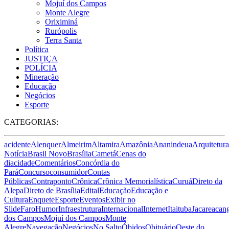
Mojuí dos Campos
Monte Alegre
Oriximiná
Rurópolis
Terra Santa
Política
JUSTIÇA
POLÍCIA
Mineração
Educação
Negócios
Esporte
CATEGORIAS:
acidente
Alenquer
Almeirim
Altamira
Amazônia
Ananindeua
Arquitetura
Notícia
Brasil Novo
Brasília
Cametá
Cenas do
dia
cidade
Comentários
Concórdia do
Pará
Concurso
consumidor
Contas
Públicas
Contraponto
Crônica
Crônica Memorialística
Curuá
Direto da
Alepa
Direto de Brasília
Edital
Educação
Educação e
Cultura
Enquete
Esporte
Eventos
Exibir no
Slide
Faro
Humor
Infraestrutura
Internacional
Internet
Itaituba
Jacareacan
dos Campos
Mojuí dos Campos
Monte
Alegre
Navegação
Negócios
No Salto
Óbidos
Obituário
Oeste do