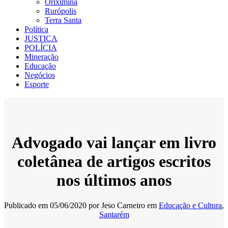
Oriximiná
Rurópolis
Terra Santa
Política
JUSTIÇA
POLÍCIA
Mineração
Educação
Negócios
Esporte
Advogado vai lançar em livro
coletânea de artigos escritos
nos últimos anos
Publicado em
05/06/2020
por
Jeso Carneiro
em
Educação e Cultura
,
Santarém