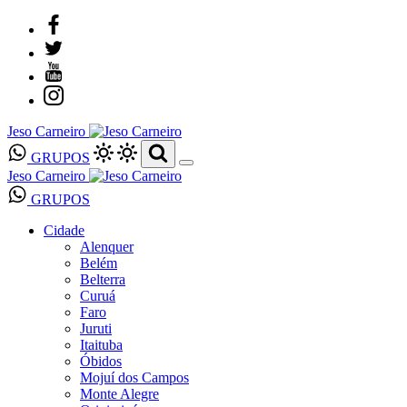
Jeso Carneiro
GRUPOS
Jeso Carneiro
GRUPOS
Cidade
Alenquer
Belém
Belterra
Curuá
Faro
Juruti
Itaituba
Óbidos
Mojuí dos Campos
Monte Alegre