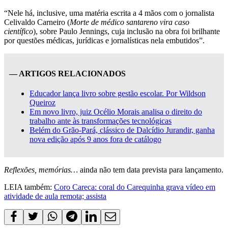
“Nele há, inclusive, uma matéria escrita a 4 mãos com o jornalista
Celivaldo Carneiro (
Morte de médico santareno vira caso
científico
), sobre Paulo Jennings, cuja inclusão na obra foi brilhante
por questões médicas, jurídicas e jornalísticas nela embutidos”.
— ARTIGOS RELACIONADOS
Educador lança livro sobre gestão escolar. Por Wildson
Queiroz
Em novo livro, juiz Océlio Morais analisa o direito do
trabalho ante às transformações tecnológicas
Belém do Grão-Pará, clássico de Dalcídio Jurandir, ganha
nova edição após 9 anos fora de catálogo
Reflexões, memórias…
ainda não tem data prevista para lançamento.
LEIA também:
Coro Careca: coral do Carequinha grava vídeo em
atividade de aula remota; assista