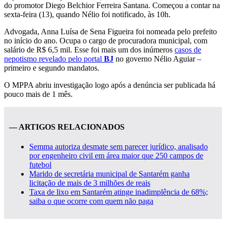
do promotor Diego Belchior Ferreira Santana. Começou a contar na
sexta-feira (13), quando Nélio foi notificado, às 10h.
Advogada, Anna Luísa de Sena Figueira foi nomeada pelo prefeito
no início do ano. Ocupa o cargo de procuradora municipal, com
salário de R$ 6,5 mil. Esse foi mais um dos inúmeros
casos de
nepotismo revelado pelo portal
BJ
no governo Nélio Aguiar –
primeiro e segundo mandatos.
O MPPA abriu investigação logo após a denúncia ser publicada há
pouco mais de 1 mês.
— ARTIGOS RELACIONADOS
Semma autoriza desmate sem parecer jurídico, analisado
por engenheiro civil em área maior que 250 campos de
futebol
Marido de secretária municipal de Santarém ganha
licitação de mais de 3 milhões de reais
Taxa de lixo em Santarém atinge inadimplência de 68%;
saiba o que ocorre com quem não paga