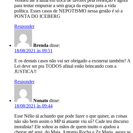
Vendeu até a alma em troca de favores pela reeleição e agora
para tentar empurrar a sem graça da espora para a vida
política. Esses casos de NEPOTISMO nessa gestão é só a
PONTA DO ICEBERG
Responder
Brenda
disse:
18/08/2021 às 09:51
E os demais casos não vai ser obrigado a exonerar também? A
Lei deve ser pra TODOS afinal estão brincando com a
JUSTICA!!
Responder
Nonato
disse:
18/08/2021 às 09:44
Esse Nélio tá achando que pode fazer o que quiser, as coisas
não são bem assim o MP tá atuante viu só? Cade teu discurso
moralista? Ele soltou as mãos de quem muito o ajudou a
chegar até aqui, do Maia, Antonio Rocha e Ze Maria, agora se