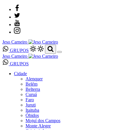
Jeso Carneiro
GRUPOS
Jeso Carneiro
GRUPOS
Cidade
Alenquer
Belém
Belterra
Curuá
Faro
Juruti
Itaituba
Óbidos
Mojuí dos Campos
Monte Alegre