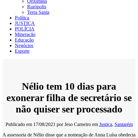
Oriximiná
Rurópolis
Terra Santa
Política
JUSTIÇA
POLÍCIA
Mineração
Educação
Negócios
Esporte
Nélio tem 10 dias para
exonerar filha de secretário se
não quiser ser processado
Publicado em
17/08/2021
por
Jeso Carneiro
em
Justiça
,
Santarém
A assessoria de Nélio disse que a nomeação de Anna Luísa obedecia