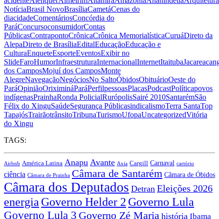
acidente
Alenquer
Almeirim
Altamira
Amazônia
Ananindeua
Arquitetura
Notícia
Brasil Novo
Brasília
Cametá
Cenas do
dia
cidade
Comentários
Concórdia do
Pará
Concurso
consumidor
Contas
Públicas
Contraponto
Crônica
Crônica Memorialística
Curuá
Direto da
Alepa
Direto de Brasília
Edital
Educação
Educação e
Cultura
Enquete
Esporte
Eventos
Exibir no
Slide
Faro
Humor
Infraestrutura
Internacional
Internet
Itaituba
Jacareacan
dos Campos
Mojuí dos Campos
Monte
Alegre
Navegação
Negócios
No Salto
Óbidos
Obituário
Oeste do
Pará
Opinião
Oriximiná
Pará
Perfil
pessoas
Placas
Podcast
Política
povos
indígenas
Prainha
Ronda Policial
Rurópolis
Sairé 2010
Santarém
São
Félix do Xingu
Saúde
Segurança Pública
sindicalismo
Terra Santa
Top
Tapajós
Trairão
trânsito
Tribuna
Turismo
Ufopa
Uncategorized
Vitória
do Xingu
TAGS:
Anapu
Avante
Carnaval
América Latina
Cargill
Airbnb
Axia
cartório
Câmara de Santarém
ciência
Câmara de Óbidos
Câmara de Prainha
Câmara dos Deputados
Eleições 2026
Detran
energia
Governo Lula
Governo Helder 2
Governo Lula 3
Governo Zé Maria
história
Ibama