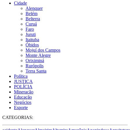
Cidade
Alenquer
Belém
Belterra
Curuá
Faro
Juruti
Itaituba
Óbidos
Mojuí dos Campos
Monte Alegre
Oriximiná
Rurópolis
Terra Santa
Política
JUSTIÇA
POLÍCIA
Mineração
Educação
Negócios
Esporte
CATEGORIAS: