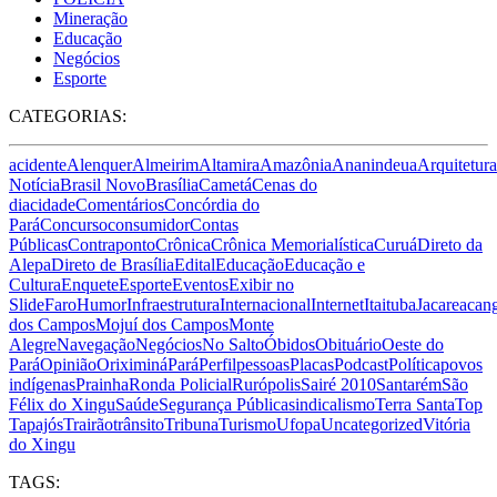
Mineração
Educação
Negócios
Esporte
CATEGORIAS:
acidente
Alenquer
Almeirim
Altamira
Amazônia
Ananindeua
Arquitetura
Notícia
Brasil Novo
Brasília
Cametá
Cenas do
dia
cidade
Comentários
Concórdia do
Pará
Concurso
consumidor
Contas
Públicas
Contraponto
Crônica
Crônica Memorialística
Curuá
Direto da
Alepa
Direto de Brasília
Edital
Educação
Educação e
Cultura
Enquete
Esporte
Eventos
Exibir no
Slide
Faro
Humor
Infraestrutura
Internacional
Internet
Itaituba
Jacareacan
dos Campos
Mojuí dos Campos
Monte
Alegre
Navegação
Negócios
No Salto
Óbidos
Obituário
Oeste do
Pará
Opinião
Oriximiná
Pará
Perfil
pessoas
Placas
Podcast
Política
povos
indígenas
Prainha
Ronda Policial
Rurópolis
Sairé 2010
Santarém
São
Félix do Xingu
Saúde
Segurança Pública
sindicalismo
Terra Santa
Top
Tapajós
Trairão
trânsito
Tribuna
Turismo
Ufopa
Uncategorized
Vitória
do Xingu
TAGS: