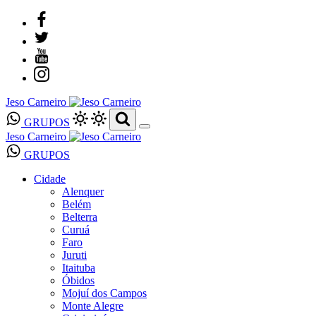
Jeso Carneiro
GRUPOS
Jeso Carneiro
GRUPOS
Cidade
Alenquer
Belém
Belterra
Curuá
Faro
Juruti
Itaituba
Óbidos
Mojuí dos Campos
Monte Alegre