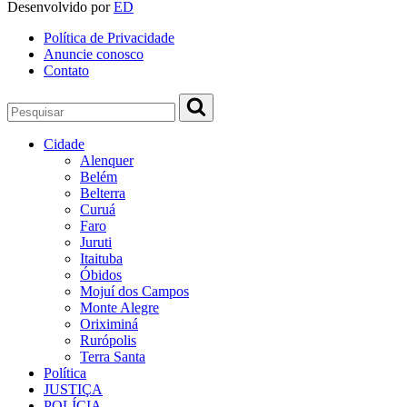
Desenvolvido por
ED
Política de Privacidade
Anuncie conosco
Contato
Cidade
Alenquer
Belém
Belterra
Curuá
Faro
Juruti
Itaituba
Óbidos
Mojuí dos Campos
Monte Alegre
Oriximiná
Rurópolis
Terra Santa
Política
JUSTIÇA
POLÍCIA