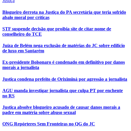
Justiça
Blogueiro derrota na Justiça do PA secretária que teria sofrido
abalo moral por críticas
STF suspende decisão que proibia site de citar nome de
conselheiro do TCE
Juíza de Belém nega exclusão de matérias do JC sobre edifício
de luxo em Santarém
Ex-presidente Bolsonaro é condenado em definitivo por danos
morais a jornalista
Justiça condena prefeito de Oriximiná por agressão a jornalista
AGU manda investigar jornalista que culpa PT por enchente
no RS
Justiça absolve blogueiro acusado de causar danos morais a
padre em matéria sobre abuso sexual
ONG Repórteres Sem Fronteiras no QG do JC