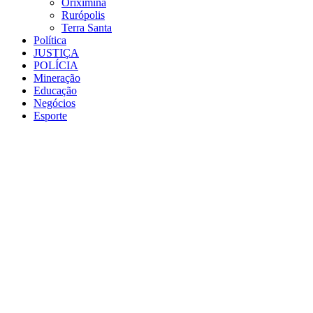
Oriximiná
Rurópolis
Terra Santa
Política
JUSTIÇA
POLÍCIA
Mineração
Educação
Negócios
Esporte