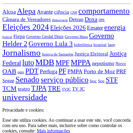
comportamento
Alepa
Alcoa
Avante
ciência
CNH
Doxa
Câmara de Vereadores
Detran
democracia
DPE
Eleições 2024
energia
Eleições 2026
Emater
Governo
Fiepa
Governo Gerdal Diniz
Governo Hana
festival
Helder 2
Governo Lula 3
hidrelétrica
hospital
Iasep
Jornalismo
Justiça
Justiça Eleitoral
Justiça de Santarém
MDB
luto
MPPA
MPF
Federal
nepotismo
Novo
PDT
PF
OAB
PRF
Perfuga
PMPA
Porto de Moz
ouro
Senado
serviço público
STF
Segup
Sesc
Sesi
TJPA
TCM
TRE
teatro
TV JC
TVJC
universidade
Privacidade e cookies:
Esse site utiliza cookies. Ao continuar a usar este site, você concorda
com seu uso. Para saber mais, inclusive sobre como controlar os
cookies, consulte:
Mais informações