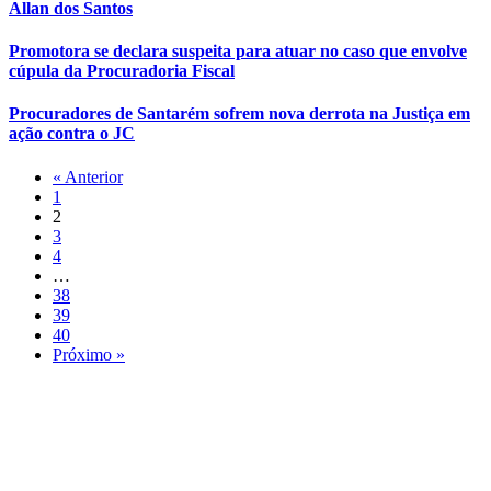
Allan dos Santos
Promotora se declara suspeita para atuar no caso que envolve
cúpula da Procuradoria Fiscal
Procuradores de Santarém sofrem nova derrota na Justiça em
ação contra o JC
« Anterior
1
2
3
4
…
38
39
40
Próximo »