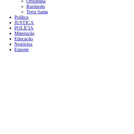
Oriximiná
Rurópolis
Terra Santa
Política
JUSTIÇA
POLÍCIA
Mineração
Educação
Negócios
Esporte