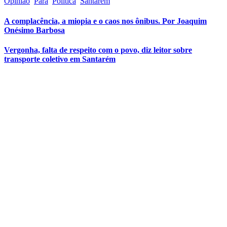
Opinião
Pará
Política
Santarém
A complacência, a miopia e o caos nos ônibus. Por Joaquim
Onésimo Barbosa
Vergonha, falta de respeito com o povo, diz leitor sobre
transporte coletivo em Santarém