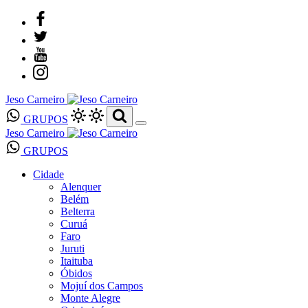
Jeso Carneiro
GRUPOS
Jeso Carneiro
GRUPOS
Cidade
Alenquer
Belém
Belterra
Curuá
Faro
Juruti
Itaituba
Óbidos
Mojuí dos Campos
Monte Alegre