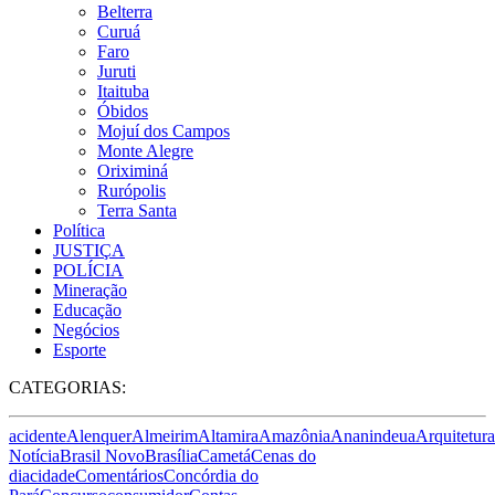
Belterra
Curuá
Faro
Juruti
Itaituba
Óbidos
Mojuí dos Campos
Monte Alegre
Oriximiná
Rurópolis
Terra Santa
Política
JUSTIÇA
POLÍCIA
Mineração
Educação
Negócios
Esporte
CATEGORIAS:
acidente
Alenquer
Almeirim
Altamira
Amazônia
Ananindeua
Arquitetura
Notícia
Brasil Novo
Brasília
Cametá
Cenas do
dia
cidade
Comentários
Concórdia do