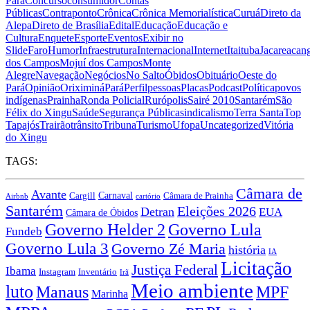
Pará
Concurso
consumidor
Contas
Públicas
Contraponto
Crônica
Crônica Memorialística
Curuá
Direto da
Alepa
Direto de Brasília
Edital
Educação
Educação e
Cultura
Enquete
Esporte
Eventos
Exibir no
Slide
Faro
Humor
Infraestrutura
Internacional
Internet
Itaituba
Jacareacan
dos Campos
Mojuí dos Campos
Monte
Alegre
Navegação
Negócios
No Salto
Óbidos
Obituário
Oeste do
Pará
Opinião
Oriximiná
Pará
Perfil
pessoas
Placas
Podcast
Política
povos
indígenas
Prainha
Ronda Policial
Rurópolis
Sairé 2010
Santarém
São
Félix do Xingu
Saúde
Segurança Pública
sindicalismo
Terra Santa
Top
Tapajós
Trairão
trânsito
Tribuna
Turismo
Ufopa
Uncategorized
Vitória
do Xingu
TAGS:
Câmara de
Avante
Carnaval
Cargill
Câmara de Prainha
Airbnb
cartório
Santarém
Eleições 2026
Detran
EUA
Câmara de Óbidos
Governo Lula
Governo Helder 2
Fundeb
Governo Lula 3
Governo Zé Maria
história
IA
Licitação
Justiça Federal
Ibama
Instagram
Inventário
Irã
Meio ambiente
luto
MPF
Manaus
Marinha