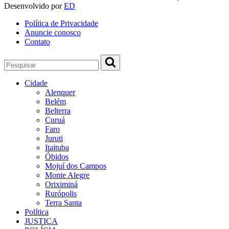
Desenvolvido por
ED
Política de Privacidade
Anuncie conosco
Contato
Cidade
Alenquer
Belém
Belterra
Curuá
Faro
Juruti
Itaituba
Óbidos
Mojuí dos Campos
Monte Alegre
Oriximiná
Rurópolis
Terra Santa
Política
JUSTIÇA