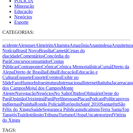
POLÍCIA
Mineração
Educação
Negócios
Esporte
CATEGORIAS:
acidente
Alenquer
Almeirim
Altamira
Amazônia
Ananindeua
Arquitetura
Notícia
Brasil Novo
Brasília
Cametá
Cenas do
dia
cidade
Comentários
Concórdia do
Pará
Concurso
consumidor
Contas
Públicas
Contraponto
Crônica
Crônica Memorialística
Curuá
Direto da
Alepa
Direto de Brasília
Edital
Educação
Educação e
Cultura
Enquete
Esporte
Eventos
Exibir no
Slide
Faro
Humor
Infraestrutura
Internacional
Internet
Itaituba
Jacareacan
dos Campos
Mojuí dos Campos
Monte
Alegre
Navegação
Negócios
No Salto
Óbidos
Obituário
Oeste do
Pará
Opinião
Oriximiná
Pará
Perfil
pessoas
Placas
Podcast
Política
povos
indígenas
Prainha
Ronda Policial
Rurópolis
Sairé 2010
Santarém
São
Félix do Xingu
Saúde
Segurança Pública
sindicalismo
Terra Santa
Top
Tapajós
Trairão
trânsito
Tribuna
Turismo
Ufopa
Uncategorized
Vitória
do Xingu
TAGS: