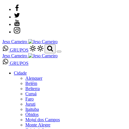
Jeso Carneiro
GRUPOS
Jeso Carneiro
GRUPOS
Cidade
Alenquer
Belém
Belterra
Curuá
Faro
Juruti
Itaituba
Óbidos
Mojuí dos Campos
Monte Alegre