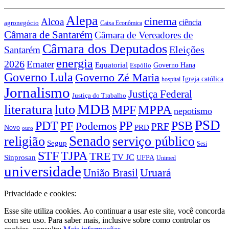
Alepa
cinema
Alcoa
ciência
agronegócio
Caixa Econômica
Câmara de Santarém
Câmara de Vereadores de
Câmara dos Deputados
Eleições
Santarém
energia
2026
Emater
Equatorial
Governo Hana
Espólio
Governo Lula
Governo Zé Maria
Igreja católica
hospital
Jornalismo
Justiça Federal
Justiça do Trabalho
MDB
literatura
luto
MPPA
MPF
nepotismo
PSD
PP
PSB
PDT
PF
Podemos
PRF
Novo
PRD
ouro
Senado
religião
serviço público
Segup
Sesi
STF
TJPA
TRE
Sinprosan
TV JC
UFPA
Unimed
universidade
União Brasil
Uruará
Privacidade e cookies:
Esse site utiliza cookies. Ao continuar a usar este site, você concorda
com seu uso. Para saber mais, inclusive sobre como controlar os