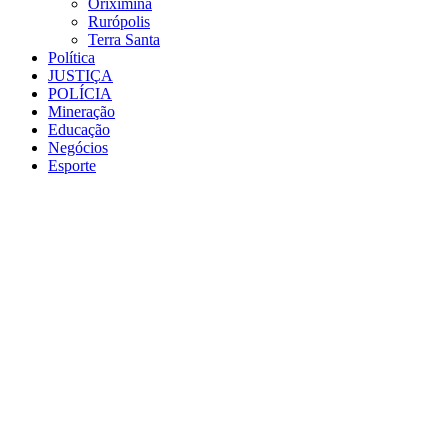
Oriximiná
Rurópolis
Terra Santa
Política
JUSTIÇA
POLÍCIA
Mineração
Educação
Negócios
Esporte