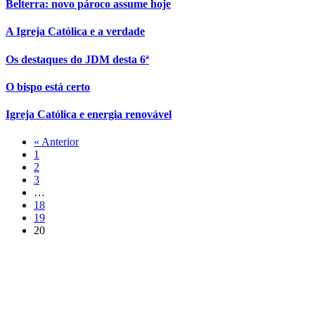
Belterra: novo pároco assume hoje
A Igreja Católica e a verdade
Os destaques do JDM desta 6ª
O bispo está certo
Igreja Católica e energia renovável
« Anterior
1
2
3
…
18
19
20