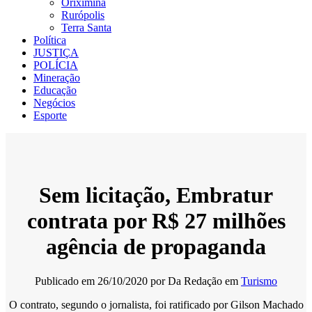
Oriximiná
Rurópolis
Terra Santa
Política
JUSTIÇA
POLÍCIA
Mineração
Educação
Negócios
Esporte
Sem licitação, Embratur
contrata por R$ 27 milhões
agência de propaganda
Publicado em
26/10/2020
por
Da Redação
em
Turismo
O contrato, segundo o jornalista, foi ratificado por Gilson Machado