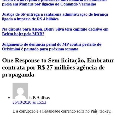
presa em Manaus por ligação ao Comando Vermelho
Justiça de SP entrega a santarena administração de herança
ligada a império de R$ 4 bilhões
Na disputa para Alepa, Dielly Silva terá capítulo decisivo em
Belém hoje: pelo MDB?
Julgamento de denúncia penal do MP contra prefeito de
Oriximiná é pautado para próxima semana
One Response to Sem licitação, Embratur
contrata por R$ 27 milhões agência de
propaganda
L B A
disse:
26/10/2020 às 15:53
É a corrupção e a ilegalidade correndo solta no País, taokey.