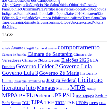
dos Campos
Mojuí dos Campos
Monte
Alegre
Navegação
Negócios
No Salto
Óbidos
Obituário
Oeste do
Pará
Opinião
Oriximiná
Pará
Perfil
pessoas
Placas
Podcast
Política
povos
indígenas
Prainha
Ronda Policial
Rurópolis
Sairé 2010
Santarém
São
Félix do Xingu
Saúde
Segurança Pública
sindicalismo
Terra Santa
Top
Tapajós
Trairão
trânsito
Tribuna
Turismo
Ufopa
Uncategorized
Vitória
do Xingu
TAGS:
comportamento
Avante
Carnaval
Cargill
Airbnb
cartório
Câmara de Santarém
Câmara de
Câmara de Prainha
Eleições 2026
Vereadores
Detran
EUA
Câmara de Óbidos
Governo Lula
Governo Helder 2
Fundeb
Governo Lula 3
Governo Zé Maria
história
IA
Licitação
Justiça Federal
Ibama
Instagram
Inventário
Irã
MDB
literatura
luto
Manaus
Marinha
Melgaço
PSD
MPPA
PP
PF
PL
Podemos
Seduc
Rio Tapajós
TJPA
TRE
TSE
Sefa
TRT8
UFOPA
Semsa
TCU
UFPA
Ulbra