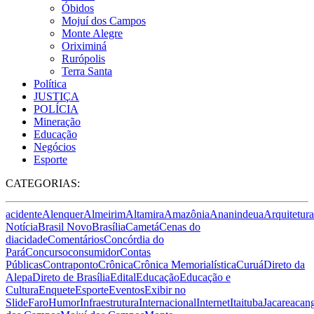
Óbidos
Mojuí dos Campos
Monte Alegre
Oriximiná
Rurópolis
Terra Santa
Política
JUSTIÇA
POLÍCIA
Mineração
Educação
Negócios
Esporte
CATEGORIAS:
acidente
Alenquer
Almeirim
Altamira
Amazônia
Ananindeua
Arquitetura
Notícia
Brasil Novo
Brasília
Cametá
Cenas do
dia
cidade
Comentários
Concórdia do
Pará
Concurso
consumidor
Contas
Públicas
Contraponto
Crônica
Crônica Memorialística
Curuá
Direto da
Alepa
Direto de Brasília
Edital
Educação
Educação e
Cultura
Enquete
Esporte
Eventos
Exibir no
Slide
Faro
Humor
Infraestrutura
Internacional
Internet
Itaituba
Jacareacan