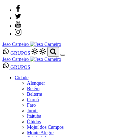
Jeso Carneiro
GRUPOS
Jeso Carneiro
GRUPOS
Cidade
Alenquer
Belém
Belterra
Curuá
Faro
Juruti
Itaituba
Óbidos
Mojuí dos Campos
Monte Alegre