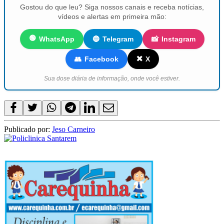
Gostou do que leu? Siga nossos canais e receba notícias,
vídeos e alertas em primeira mão:
🟢
WhatsApp
🔵
Telegram
📸
Instagram
✖️
👥
Facebook
X
Sua dose diária de informação, onde você estiver.
Publicado por:
Jeso Carneiro