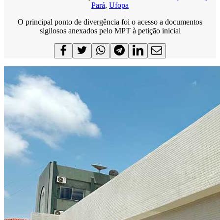
Pará
,
Ufopa
O principal ponto de divergência foi o acesso a documentos
sigilosos anexados pelo MPT à petição inicial