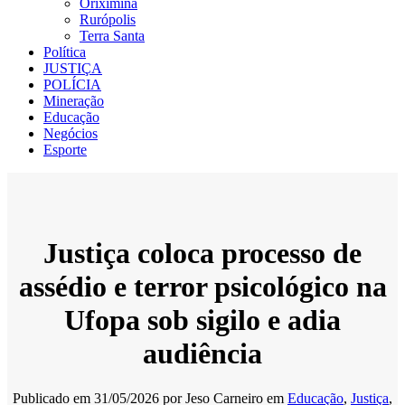
Oriximiná
Rurópolis
Terra Santa
Política
JUSTIÇA
POLÍCIA
Mineração
Educação
Negócios
Esporte
Justiça coloca processo de
assédio e terror psicológico na
Ufopa sob sigilo e adia
audiência
Publicado em
31/05/2026
por
Jeso Carneiro
em
Educação
,
Justiça
,