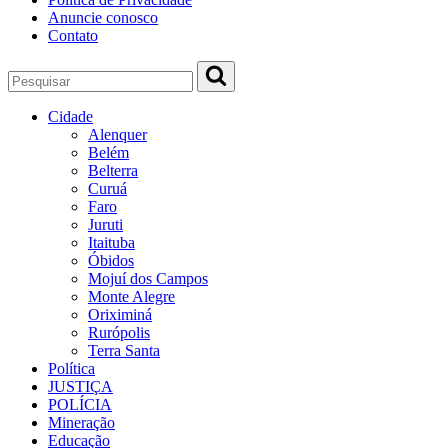
Anuncie conosco
Contato
Cidade
Alenquer
Belém
Belterra
Curuá
Faro
Juruti
Itaituba
Óbidos
Mojuí dos Campos
Monte Alegre
Oriximiná
Rurópolis
Terra Santa
Política
JUSTIÇA
POLÍCIA
Mineração
Educação