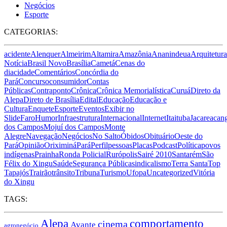
Negócios
Esporte
CATEGORIAS:
acidente
Alenquer
Almeirim
Altamira
Amazônia
Ananindeua
Arquitetura
Notícia
Brasil Novo
Brasília
Cametá
Cenas do
dia
cidade
Comentários
Concórdia do
Pará
Concurso
consumidor
Contas
Públicas
Contraponto
Crônica
Crônica Memorialística
Curuá
Direto da
Alepa
Direto de Brasília
Edital
Educação
Educação e
Cultura
Enquete
Esporte
Eventos
Exibir no
Slide
Faro
Humor
Infraestrutura
Internacional
Internet
Itaituba
Jacareacan
dos Campos
Mojuí dos Campos
Monte
Alegre
Navegação
Negócios
No Salto
Óbidos
Obituário
Oeste do
Pará
Opinião
Oriximiná
Pará
Perfil
pessoas
Placas
Podcast
Política
povos
indígenas
Prainha
Ronda Policial
Rurópolis
Sairé 2010
Santarém
São
Félix do Xingu
Saúde
Segurança Pública
sindicalismo
Terra Santa
Top
Tapajós
Trairão
trânsito
Tribuna
Turismo
Ufopa
Uncategorized
Vitória
do Xingu
TAGS:
comportamento
Alepa
cinema
Avante
agronegócio