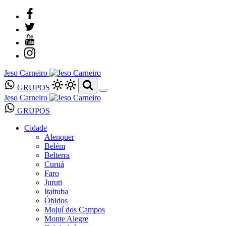
Jeso Carneiro
GRUPOS
Jeso Carneiro
GRUPOS
Cidade
Alenquer
Belém
Belterra
Curuá
Faro
Juruti
Itaituba
Óbidos
Mojuí dos Campos
Monte Alegre