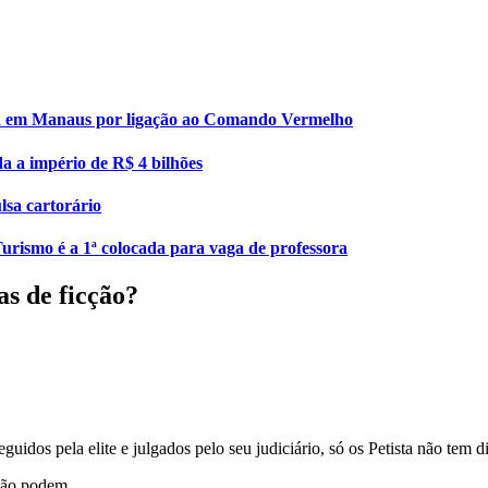
esa em Manaus por ligação ao Comando Vermelho
da a império de R$ 4 bilhões
lsa cartorário
urismo é a 1ª colocada para vaga de professora
as de ficção?
eguidos pela elite e julgados pelo seu judiciário, só os Petista não tem d
 não podem.