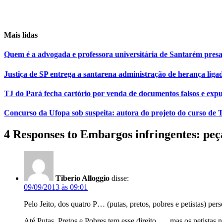
Mais lidas
Quem é a advogada e professora universitária de Santarém pr
Justiça de SP entrega a santarena administração de herança liga
TJ do Pará fecha cartório por venda de documentos falsos e expu
Concurso da Ufopa sob suspeita: autora do projeto do curso de T
4 Responses to Embargos infringentes: peç
Tiberio Alloggio
disse:
09/09/2013 às 09:01
Pelo Jeito, dos quatro P… (putas, pretos, pobres e petistas) pers
Até Putas, Pretos e Pobres tem esse direito….. mas os petistas