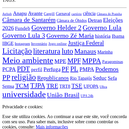
TAGS:
Anapu
Avante
ciência
Carnaval
Cargill
Airbnb
cartório
Câmara de Prainha
Câmara de Santarém
Eleições
Detran
Câmara de Óbidos
Governo Lula
Governo Helder 2
2026
Fundeb
Governo Lula 3
Governo Zé Maria
história
Ibama
Justiça Federal
IBGE
Instagram
Jogo online
Inventário
Licitação
literatura
luto
Manaus
Marinha
Meio ambiente
MPPA
MPF
MPE
Paragominas
PDT
PF
PL
Podemos
PCPA
Perfuga
PMPA
perfil
religião
PP
Republicanos
Seduc
Sefa
Rio Tapajós
TJPA
TCM
TRE
TSE
TRT8
UFOPA
Semsa
Ulbra
universidade
União Brasil
UPA 24h
Privacidade e cookies:
Esse site utiliza cookies. Ao continuar a usar este site, você concorda
com seu uso. Para saber mais, inclusive sobre como controlar os
cookies, consulte:
Mais informações