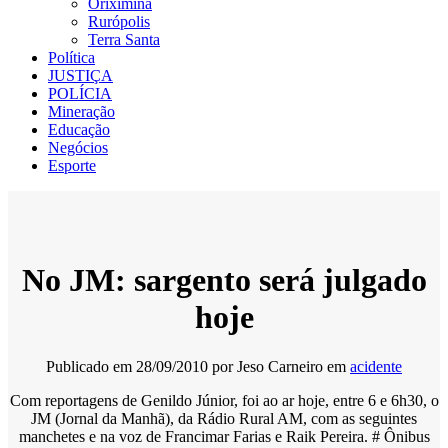
Oriximiná
Rurópolis
Terra Santa
Política
JUSTIÇA
POLÍCIA
Mineração
Educação
Negócios
Esporte
No JM: sargento será julgado
hoje
Publicado em
28/09/2010
por
Jeso Carneiro
em
acidente
Com reportagens de Genildo Júnior, foi ao ar hoje, entre 6 e 6h30, o
JM (Jornal da Manhã), da Rádio Rural AM, com as seguintes
manchetes e na voz de Francimar Farias e Raik Pereira. # Ônibus