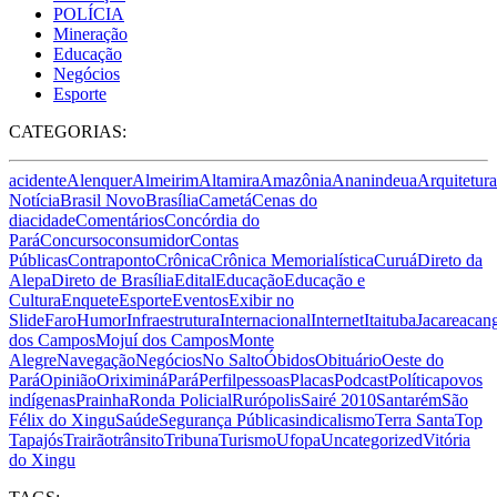
POLÍCIA
Mineração
Educação
Negócios
Esporte
CATEGORIAS:
acidente
Alenquer
Almeirim
Altamira
Amazônia
Ananindeua
Arquitetura
Notícia
Brasil Novo
Brasília
Cametá
Cenas do
dia
cidade
Comentários
Concórdia do
Pará
Concurso
consumidor
Contas
Públicas
Contraponto
Crônica
Crônica Memorialística
Curuá
Direto da
Alepa
Direto de Brasília
Edital
Educação
Educação e
Cultura
Enquete
Esporte
Eventos
Exibir no
Slide
Faro
Humor
Infraestrutura
Internacional
Internet
Itaituba
Jacareacan
dos Campos
Mojuí dos Campos
Monte
Alegre
Navegação
Negócios
No Salto
Óbidos
Obituário
Oeste do
Pará
Opinião
Oriximiná
Pará
Perfil
pessoas
Placas
Podcast
Política
povos
indígenas
Prainha
Ronda Policial
Rurópolis
Sairé 2010
Santarém
São
Félix do Xingu
Saúde
Segurança Pública
sindicalismo
Terra Santa
Top
Tapajós
Trairão
trânsito
Tribuna
Turismo
Ufopa
Uncategorized
Vitória
do Xingu