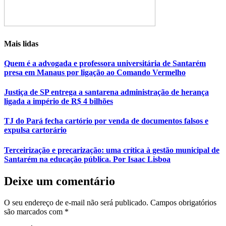
Mais lidas
Quem é a advogada e professora universitária de Santarém
presa em Manaus por ligação ao Comando Vermelho
Justiça de SP entrega a santarena administração de herança
ligada a império de R$ 4 bilhões
TJ do Pará fecha cartório por venda de documentos falsos e
expulsa cartorário
Terceirização e precarização: uma crítica à gestão municipal de
Santarém na educação pública. Por Isaac Lisboa
Deixe um comentário
O seu endereço de e-mail não será publicado.
Campos obrigatórios
são marcados com
*