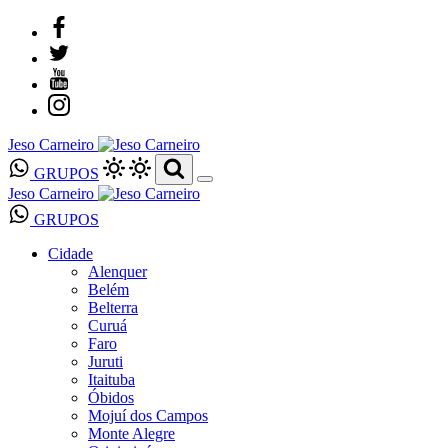
Jeso Carneiro
GRUPOS
Jeso Carneiro
GRUPOS
Cidade
Alenquer
Belém
Belterra
Curuá
Faro
Juruti
Itaituba
Óbidos
Mojuí dos Campos
Monte Alegre