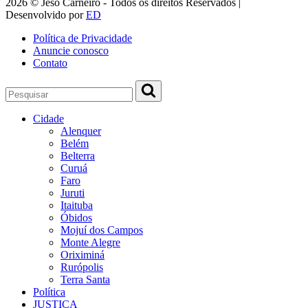
2026 © Jeso Carneiro - Todos os direitos Reservados |
Desenvolvido por
ED
Política de Privacidade
Anuncie conosco
Contato
Cidade
Alenquer
Belém
Belterra
Curuá
Faro
Juruti
Itaituba
Óbidos
Mojuí dos Campos
Monte Alegre
Oriximiná
Rurópolis
Terra Santa
Política
JUSTIÇA