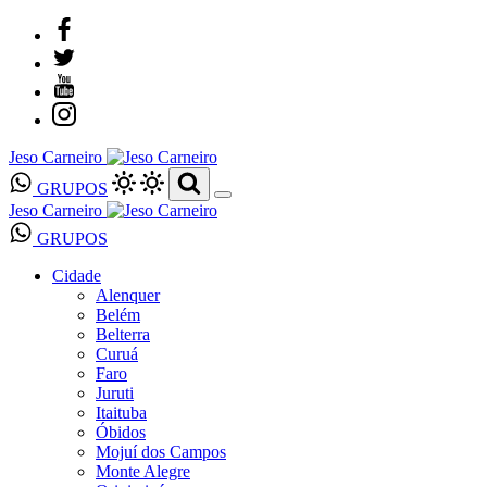
Jeso Carneiro
GRUPOS
Jeso Carneiro
GRUPOS
Cidade
Alenquer
Belém
Belterra
Curuá
Faro
Juruti
Itaituba
Óbidos
Mojuí dos Campos
Monte Alegre