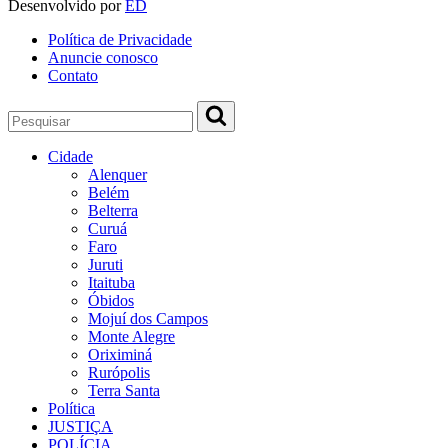
Desenvolvido por
ED
Política de Privacidade
Anuncie conosco
Contato
Cidade
Alenquer
Belém
Belterra
Curuá
Faro
Juruti
Itaituba
Óbidos
Mojuí dos Campos
Monte Alegre
Oriximiná
Rurópolis
Terra Santa
Política
JUSTIÇA
POLÍCIA