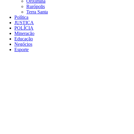
Oriximiná
Rurópolis
Terra Santa
Política
JUSTIÇA
POLÍCIA
Mineração
Educação
Negócios
Esporte