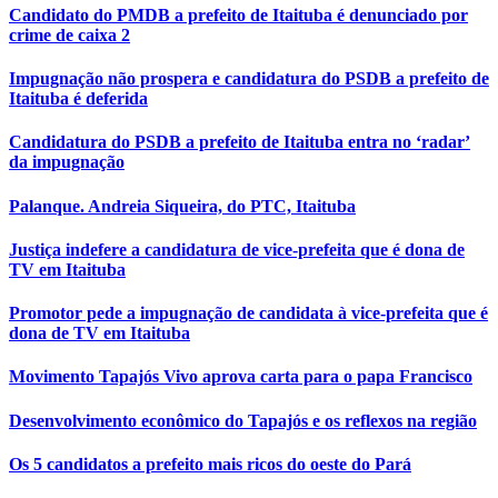
Candidato do PMDB a prefeito de Itaituba é denunciado por
crime de caixa 2
Impugnação não prospera e candidatura do PSDB a prefeito de
Itaituba é deferida
Candidatura do PSDB a prefeito de Itaituba entra no ‘radar’
da impugnação
Palanque. Andreia Siqueira, do PTC, Itaituba
Justiça indefere a candidatura de vice-prefeita que é dona de
TV em Itaituba
Promotor pede a impugnação de candidata à vice-prefeita que é
dona de TV em Itaituba
Movimento Tapajós Vivo aprova carta para o papa Francisco
Desenvolvimento econômico do Tapajós e os reflexos na região
Os 5 candidatos a prefeito mais ricos do oeste do Pará