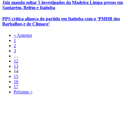
Juiz manda soltar 5 investigados da Madeira Limpa presos em
Santarém, Belém e Itaituba
PPS critica aliança do partido em Itaituba com o ‘PMDB dos
Barbalhos e de Climaco’
« Anterior
1
2
3
…
12
13
14
15
16
17
Próximo »