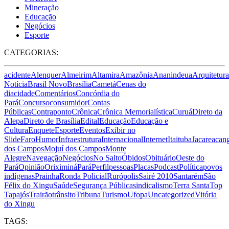
Mineração
Educação
Negócios
Esporte
CATEGORIAS:
acidente
Alenquer
Almeirim
Altamira
Amazônia
Ananindeua
Arquitetura
Notícia
Brasil Novo
Brasília
Cametá
Cenas do
dia
cidade
Comentários
Concórdia do
Pará
Concurso
consumidor
Contas
Públicas
Contraponto
Crônica
Crônica Memorialística
Curuá
Direto da
Alepa
Direto de Brasília
Edital
Educação
Educação e
Cultura
Enquete
Esporte
Eventos
Exibir no
Slide
Faro
Humor
Infraestrutura
Internacional
Internet
Itaituba
Jacareacan
dos Campos
Mojuí dos Campos
Monte
Alegre
Navegação
Negócios
No Salto
Óbidos
Obituário
Oeste do
Pará
Opinião
Oriximiná
Pará
Perfil
pessoas
Placas
Podcast
Política
povos
indígenas
Prainha
Ronda Policial
Rurópolis
Sairé 2010
Santarém
São
Félix do Xingu
Saúde
Segurança Pública
sindicalismo
Terra Santa
Top
Tapajós
Trairão
trânsito
Tribuna
Turismo
Ufopa
Uncategorized
Vitória
do Xingu
TAGS: