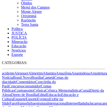
Óbidos
Mojuí dos Campos
Monte Alegre
Oriximiná
Rurópolis
Terra Santa
Política
JUSTIÇA
POLÍCIA
Mineração
Educação
Negócios
Esporte
CATEGORIAS:
acidente
Alenquer
Almeirim
Altamira
Amazônia
Ananindeua
Arquitetura
Notícia
Brasil Novo
Brasília
Cametá
Cenas do
dia
cidade
Comentários
Concórdia do
Pará
Concurso
consumidor
Contas
Públicas
Contraponto
Crônica
Crônica Memorialística
Curuá
Direto da
Alepa
Direto de Brasília
Edital
Educação
Educação e
Cultura
Enquete
Esporte
Eventos
Exibir no
Slide
Faro
Humor
Infraestrutura
Internacional
Internet
Itaituba
Jacareacan