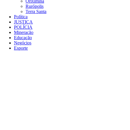
Oriximiná
Rurópolis
Terra Santa
Política
JUSTIÇA
POLÍCIA
Mineração
Educação
Negócios
Esporte