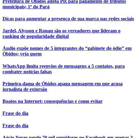
Prefeitura de Óbidos adota Pix para pagamento de tributos
municipais; 1ª do Pará
Dicas para aumentar a presença de sua marca nas redes sociais
Jardel, Alysson e Ronan são os vereadores que lideram o
ranking de popularidade digital
Áudio expõe nomes de 5 integrantes do “gabinete do ódio” em
Óbidos; veja quem
WhatsApp limita reenvios de mensagens a 5 contatos, para
combater notícias falsas
Primeira-dama de Óbidos apaga mensagem em que acusa
jornalista de extorsão
Boatos na Internet: consequências e como evitar
Frase do dia
Frase do dia
Aécio Neves perde 70 mil seguidores no Facebook em apenas 3