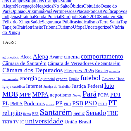
dos Campos
Mojuí dos Campos
Monte
Alegre
Navegação
Negócios
No Salto
Óbidos
Obituário
Oeste do
Pará
Opinião
Oriximiná
Pará
Perfil
pessoas
Placas
Podcast
Política
povos
indígenas
Prainha
Ronda Policial
Rurópolis
Sairé 2010
Santarém
São
Félix do Xingu
Saúde
Segurança Pública
sindicalismo
Terra Santa
Top
Tapajós
Trairão
trânsito
Tribuna
Turismo
Ufopa
Uncategorized
Vitória
do Xingu
TAGS:
Alepa
comportamento
cinema
Alcoa
Avante
agronegócio
Câmara de Santarém
Câmara de Vereadores de Santarém
Câmara dos Deputados
Eleições 2026
Emater
emenda
futebol
energia
Equatorial
esporte
Governo Hana
Espólio
parlamentar
luto
Justiça Federal
Internet
Igreja católica
Justiça do Trabalho
Pará
MDB
MPPA
MPF
PDT
nepotismo
PCPA
Novo
PT
PSD
PSB
PL
PP
Podemos
PMPA
PRD
PSTU
portos
Santarém
religião
Senado
TRE
Seduc
REP
Remo
universidade
União Brasil
TV JC
TRT8