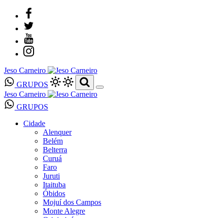
Jeso Carneiro
GRUPOS
Jeso Carneiro
GRUPOS
Cidade
Alenquer
Belém
Belterra
Curuá
Faro
Juruti
Itaituba
Óbidos
Mojuí dos Campos
Monte Alegre