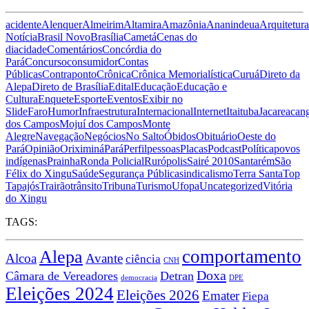
acidente
Alenquer
Almeirim
Altamira
Amazônia
Ananindeua
Arquitetura
Notícia
Brasil Novo
Brasília
Cametá
Cenas do
dia
cidade
Comentários
Concórdia do
Pará
Concurso
consumidor
Contas
Públicas
Contraponto
Crônica
Crônica Memorialística
Curuá
Direto da
Alepa
Direto de Brasília
Edital
Educação
Educação e
Cultura
Enquete
Esporte
Eventos
Exibir no
Slide
Faro
Humor
Infraestrutura
Internacional
Internet
Itaituba
Jacareacan
dos Campos
Mojuí dos Campos
Monte
Alegre
Navegação
Negócios
No Salto
Óbidos
Obituário
Oeste do
Pará
Opinião
Oriximiná
Pará
Perfil
pessoas
Placas
Podcast
Política
povos
indígenas
Prainha
Ronda Policial
Rurópolis
Sairé 2010
Santarém
São
Félix do Xingu
Saúde
Segurança Pública
sindicalismo
Terra Santa
Top
Tapajós
Trairão
trânsito
Tribuna
Turismo
Ufopa
Uncategorized
Vitória
do Xingu
TAGS:
comportamento
Alepa
Alcoa
Avante
ciência
CNH
Doxa
Câmara de Vereadores
Detran
democracia
DPE
Eleições 2024
Eleições 2026
Emater
Fiepa