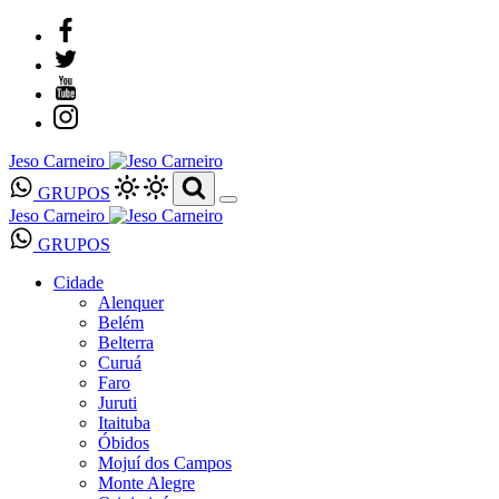
Jeso Carneiro
GRUPOS
Jeso Carneiro
GRUPOS
Cidade
Alenquer
Belém
Belterra
Curuá
Faro
Juruti
Itaituba
Óbidos
Mojuí dos Campos
Monte Alegre