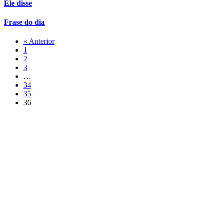
Ele disse
Frase do dia
« Anterior
1
2
3
…
34
35
36