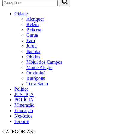
Cidade
Alenquer
Belém
Belterra
Curuá
Faro
Juruti
Itaituba
Óbidos
Mojuí dos Campos
Monte Alegre
Oriximiná
Rurópolis
Terra Santa
Política
JUSTIÇA
POLÍCIA
Mineração
Educação
Negócios
Esporte
CATEGORIAS: