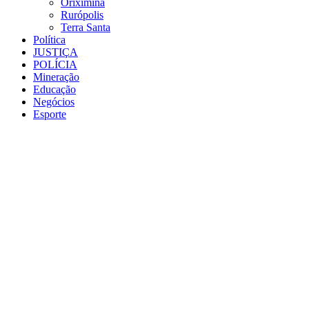
Oriximiná
Rurópolis
Terra Santa
Política
JUSTIÇA
POLÍCIA
Mineração
Educação
Negócios
Esporte