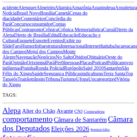
acidente
Alenquer
Almeirim
Altamira
Amazônia
Ananindeua
Arquitetura
Notícia
Brasil Novo
Brasília
Cametá
Cenas do
dia
cidade
Comentários
Concórdia do
Pará
Concurso
consumidor
Contas
Públicas
Contraponto
Crônica
Crônica Memorialística
Curuá
Direto da
Alepa
Direto de Brasília
Edital
Educação
Educação e
Cultura
Enquete
Esporte
Eventos
Exibir no
Slide
Faro
Humor
Infraestrutura
Internacional
Internet
Itaituba
Jacareacan
dos Campos
Mojuí dos Campos
Monte
Alegre
Navegação
Negócios
No Salto
Óbidos
Obituário
Oeste do
Pará
Opinião
Oriximiná
Pará
Perfil
pessoas
Placas
Podcast
Política
povos
indígenas
Prainha
Ronda Policial
Rurópolis
Sairé 2010
Santarém
São
Félix do Xingu
Saúde
Segurança Pública
sindicalismo
Terra Santa
Top
Tapajós
Trairão
trânsito
Tribuna
Turismo
Ufopa
Uncategorized
Vitória
do Xingu
TAGS:
Alepa
Alter do Chão
Avante
CNJ
Comieadepa
comportamento
Câmara
Câmara de Santarém
dos Deputados
Eleições 2026
feminicídio