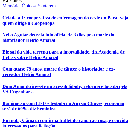
Há 7 anos
Memória
Óbidos
Santarém
Criada a 1ª cooperativa de enfermagem do oeste do Pará; veja
quem dirige a Coopenopa
Nélio Aguiar decreta luto oficial de 3 dias pela morte do
historiador Hélcio Amaral
Ele sai da vida terrena para a imortalidade, diz Academia de
Letras sobre Hélcio Amaral
Com quase 79 anos, morre de câncer o historiador e ex-
vereador Hélcio Amaral
Dom Amando investe na acessibilidade; reforma é tocada pela
VA Engenharia
Iluminação com LED é testada na Anysio Chaves; economia
será de 60%, diz Seminfra
Em nota, Câmara confirma buffet do camarão rosa, e convida
interessados para licitação