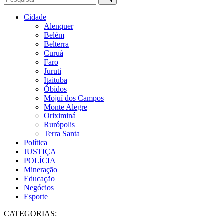
Cidade
Alenquer
Belém
Belterra
Curuá
Faro
Juruti
Itaituba
Óbidos
Mojuí dos Campos
Monte Alegre
Oriximiná
Rurópolis
Terra Santa
Política
JUSTIÇA
POLÍCIA
Mineração
Educação
Negócios
Esporte
CATEGORIAS: