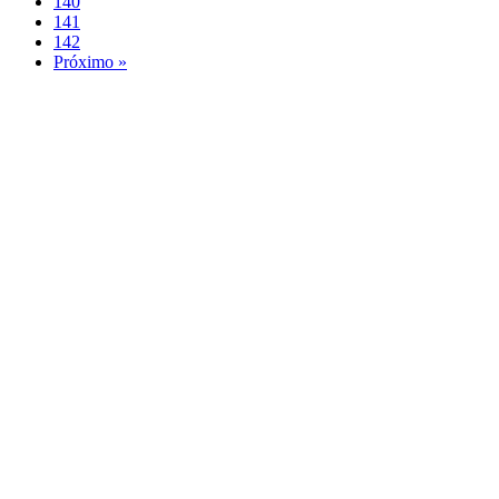
140
141
142
Próximo »