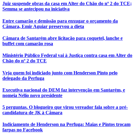
Juiz suspende obras da casa em Alter do Chão do nº 2 do TCE;
Semma se antecipou na iniciativa
Entre camarão e demissão para enxugar o orçamento da
Câmara, Emir Aguiar preservou a dieta
Câmara de Santarém abre licitação para coquetel, lanche e
buffet com camarão rosa
Ministério Público Federal vai à Justiça contra casa em Alter do
Chão do nº 2 do TCE
Veja quem foi indiciado junto com Henderson Pinto pelo
delegado da Perfuga
Executiva nacional do DEM faz intervenção em Santarém, e
nomeia Nélio novo presidente
5 perguntas. O blogueiro que virou vereador fala sobre a pré-
candidatura de JK à Câmara
Indiciamento de Henderson na Perfuga: Maias e Pintos trocam
farpas no Facebook