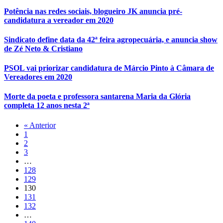
Potência nas redes sociais, blogueiro JK anuncia pré-
candidatura a vereador em 2020
Sindicato define data da 42ª feira agropecuária, e anuncia show
de Zé Neto & Cristiano
PSOL vai priorizar candidatura de Márcio Pinto à Câmara de
Vereadores em 2020
Morte da poeta e professora santarena Maria da Glória
completa 12 anos nesta 2ª
« Anterior
1
2
3
…
128
129
130
131
132
…