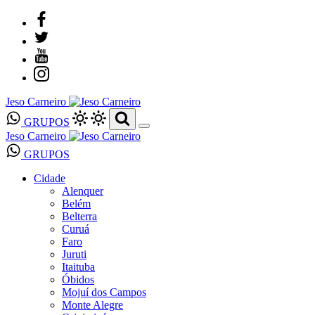
Jeso Carneiro
GRUPOS
Jeso Carneiro
GRUPOS
Cidade
Alenquer
Belém
Belterra
Curuá
Faro
Juruti
Itaituba
Óbidos
Mojuí dos Campos
Monte Alegre