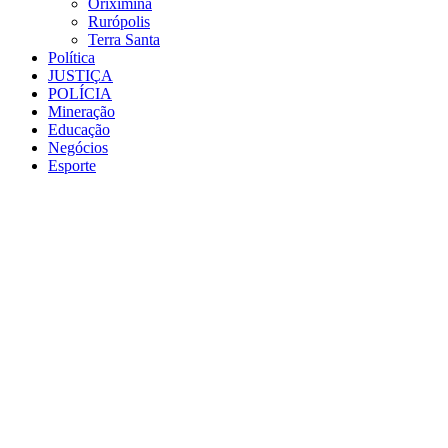
Oriximiná
Rurópolis
Terra Santa
Política
JUSTIÇA
POLÍCIA
Mineração
Educação
Negócios
Esporte