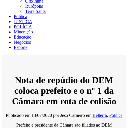
Oriximiná
Rurópolis
Terra Santa
Política
JUSTIÇA
POLÍCIA
Mineração
Educação
Negócios
Esporte
Nota de repúdio do DEM
coloca prefeito e o nº 1 da
Câmara em rota de colisão
Publicado em
13/07/2020
por
Jeso Carneiro
em
Belterra
,
Política
Prefeito e presidente da Câmara são filiados ao DEM