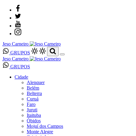
Jeso Carneiro
GRUPOS
Jeso Carneiro
GRUPOS
Cidade
Alenquer
Belém
Belterra
Curuá
Faro
Juruti
Itaituba
Óbidos
Mojuí dos Campos
Monte Alegre