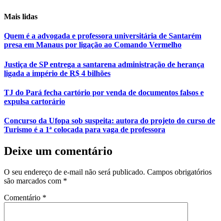
Mais lidas
Quem é a advogada e professora universitária de Santarém
presa em Manaus por ligação ao Comando Vermelho
Justiça de SP entrega a santarena administração de herança
ligada a império de R$ 4 bilhões
TJ do Pará fecha cartório por venda de documentos falsos e
expulsa cartorário
Concurso da Ufopa sob suspeita: autora do projeto do curso de
Turismo é a 1ª colocada para vaga de professora
Deixe um comentário
O seu endereço de e-mail não será publicado.
Campos obrigatórios
são marcados com
*
Comentário
*