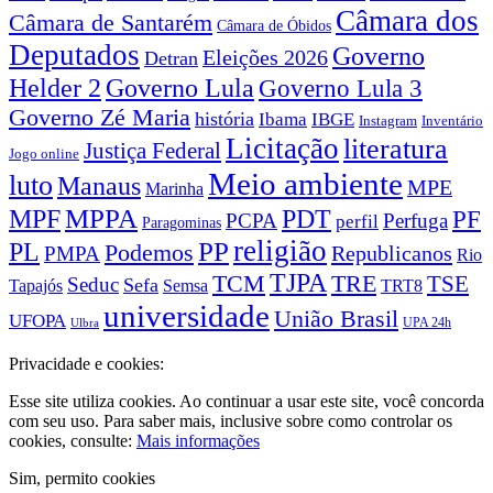
Câmara dos
Câmara de Santarém
Câmara de Óbidos
Deputados
Governo
Eleições 2026
Detran
Governo Lula
Helder 2
Governo Lula 3
Governo Zé Maria
história
Ibama
IBGE
Instagram
Inventário
Licitação
literatura
Justiça Federal
Jogo online
Meio ambiente
luto
Manaus
MPE
Marinha
MPPA
MPF
PDT
PF
PCPA
Perfuga
perfil
Paragominas
religião
PP
PL
Podemos
Republicanos
PMPA
Rio
TJPA
TCM
TRE
TSE
Seduc
Sefa
TRT8
Tapajós
Semsa
universidade
União Brasil
UFOPA
UPA 24h
Ulbra
Privacidade e cookies:
Esse site utiliza cookies. Ao continuar a usar este site, você concorda
com seu uso. Para saber mais, inclusive sobre como controlar os
cookies, consulte:
Mais informações
Sim, permito cookies