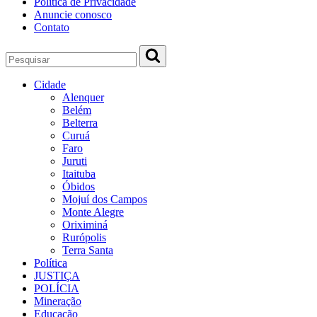
Política de Privacidade
Anuncie conosco
Contato
Cidade
Alenquer
Belém
Belterra
Curuá
Faro
Juruti
Itaituba
Óbidos
Mojuí dos Campos
Monte Alegre
Oriximiná
Rurópolis
Terra Santa
Política
JUSTIÇA
POLÍCIA
Mineração
Educação