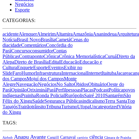
Negócios
Esporte
CATEGORIAS:
acidente
Alenquer
Almeirim
Altamira
Amazônia
Ananindeua
Arquitetura
Notícia
Brasil Novo
Brasília
Cametá
Cenas do
dia
cidade
Comentários
Concórdia do
Pará
Concurso
consumidor
Contas
Públicas
Contraponto
Crônica
Crônica Memorialística
Curuá
Direto da
Alepa
Direto de Brasília
Edital
Educação
Educação e
Cultura
Enquete
Esporte
Eventos
Exibir no
Slide
Faro
Humor
Infraestrutura
Internacional
Internet
Itaituba
Jacareacan
dos Campos
Mojuí dos Campos
Monte
Alegre
Navegação
Negócios
No Salto
Óbidos
Obituário
Oeste do
Pará
Opinião
Oriximiná
Pará
Perfil
pessoas
Placas
Podcast
Política
povos
indígenas
Prainha
Ronda Policial
Rurópolis
Sairé 2010
Santarém
São
Félix do Xingu
Saúde
Segurança Pública
sindicalismo
Terra Santa
Top
Tapajós
Trairão
trânsito
Tribuna
Turismo
Ufopa
Uncategorized
Vitória
do Xingu
TAGS:
Anapu
Avante
ciência
Carnaval
Cargill
Airbnb
cartório
Câmara de Prainha