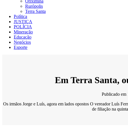
Oriximiná
Rurópolis
Terra Santa
Política
JUSTIÇA
POLÍCIA
Mineração
Educação
Negócios
Esporte
Em Terra Santa, ou
Publicado em
Os irmãos Jorge e Luís, agora em lados opostos O vereador Luís Ferr
de filiação na quin