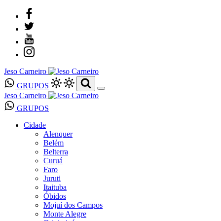
Jeso Carneiro
GRUPOS
Jeso Carneiro
GRUPOS
Cidade
Alenquer
Belém
Belterra
Curuá
Faro
Juruti
Itaituba
Óbidos
Mojuí dos Campos
Monte Alegre