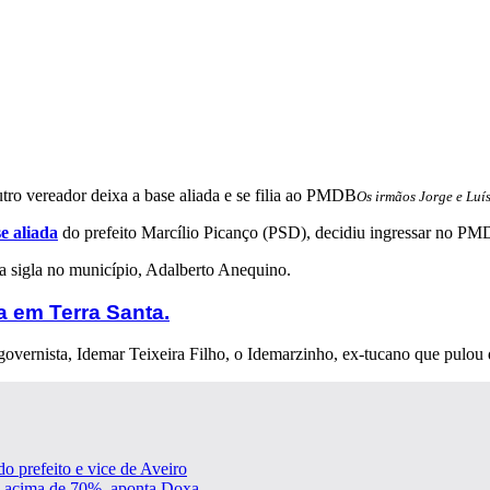
Os irmãos Jorge e Luí
e aliada
do prefeito Marcílio Picanço (PSD), decidiu ingressar no PM
 da sigla no município, Adalberto Anequino.
 em Terra Santa.
governista, Idemar Teixeira Filho, o Idemarzinho, ex-tucano que pulou 
o prefeito e vice de Aveiro
ão acima de 70%, aponta Doxa