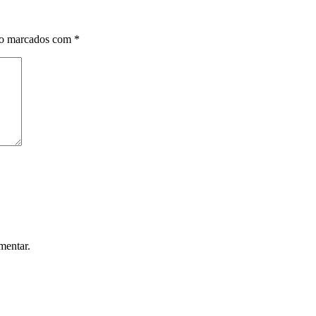
ão marcados com
*
mentar.