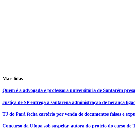
Mais lidas
Quem é a advogada e professora universitária de Santarém pr
Justiça de SP entrega a santarena administração de herança liga
TJ do Pará fecha cartório por venda de documentos falsos e expu
Concurso da Ufopa sob suspeita: autora do projeto do curso de T