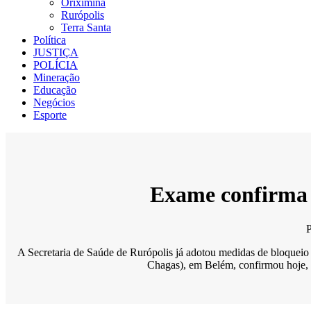
Oriximiná
Rurópolis
Terra Santa
Política
JUSTIÇA
POLÍCIA
Mineração
Educação
Negócios
Esporte
Exame confirma 
A Secretaria de Saúde de Rurópolis já adotou medidas de bloqueio 
Chagas), em Belém, confirmou hoje, 