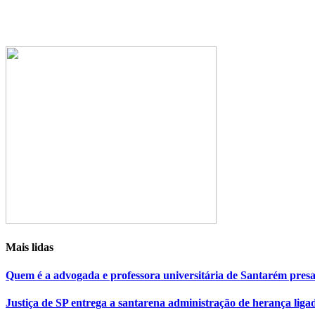
Mais lidas
Quem é a advogada e professora universitária de Santarém pr
Justiça de SP entrega a santarena administração de herança liga