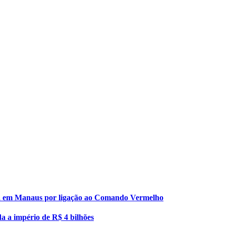
esa em Manaus por ligação ao Comando Vermelho
da a império de R$ 4 bilhões