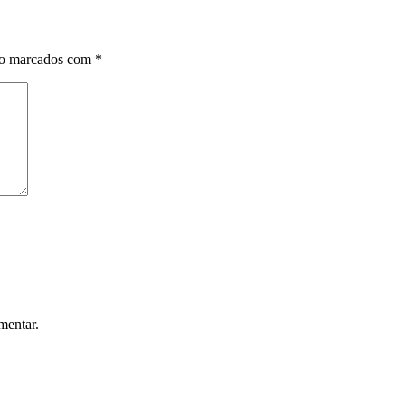
ão marcados com
*
mentar.