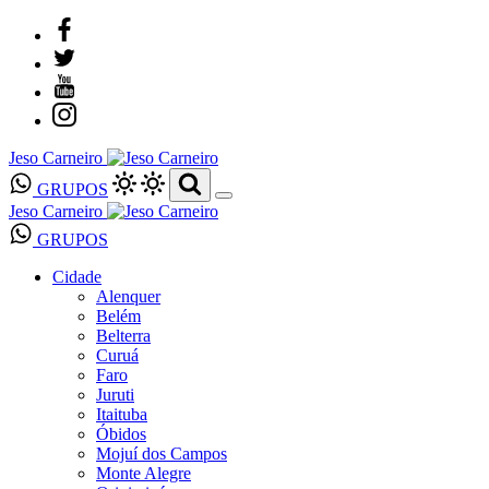
Jeso Carneiro
GRUPOS
Jeso Carneiro
GRUPOS
Cidade
Alenquer
Belém
Belterra
Curuá
Faro
Juruti
Itaituba
Óbidos
Mojuí dos Campos
Monte Alegre