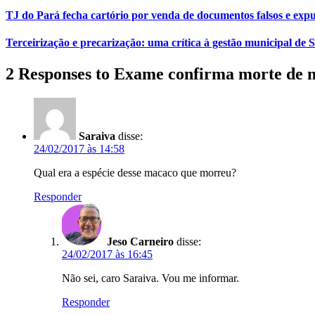
TJ do Pará fecha cartório por venda de documentos falsos e expu
Terceirização e precarização: uma crítica à gestão municipal de
2 Responses to Exame confirma morte de 
Saraiva
disse:
24/02/2017 às 14:58
Qual era a espécie desse macaco que morreu?
Responder
Jeso Carneiro
disse:
24/02/2017 às 16:45
Não sei, caro Saraiva. Vou me informar.
Responder