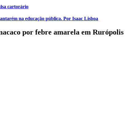
lsa cartorário
 Santarém na educação pública. Por Isaac Lisboa
macaco por febre amarela em Rurópolis