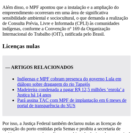
Além disso, o MPF apontou que a instalação e a ampliação do
empreendimento ocorreram em uma área de significativa
sensibilidade ambiental e sociocultural, o que demanda a realização
de Consulta Prévia, Livre e Informada (CPLI) às comunidades
indígenas, conforme a Convenção nº 169 da Organização
Internacional do Trabalho (OIT), ratificada pelo Brasil.
Licenças nulas
— ARTIGOS RELACIONADOS
Indígenas e MPF cobram presença do governo Lula em
diálogo sobre dragagem do rio Tapajós
Madeireira condenada a pagar R$ 12,5 milhões ‘enrola’ a
Justiça há 14 anos
Pará assina TAC com MPF de implantação em 6 meses de
portal de transparência do SUS
Por isso, a Justiça Federal também declarou nulas as licenças de
operação do porto emitidas pela Semas e proibiu a secretaria de