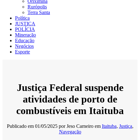
Oriximiná
Rurópolis
Terra Santa
Política
JUSTIÇA
POLÍCIA
Mineração
Educação
Negócios
Esporte
Justiça Federal suspende
atividades de porto de
combustíveis em Itaituba
Publicado em
01/05/2025
por
Jeso Carneiro
em
Itaituba
,
Justiça
,
Navegação