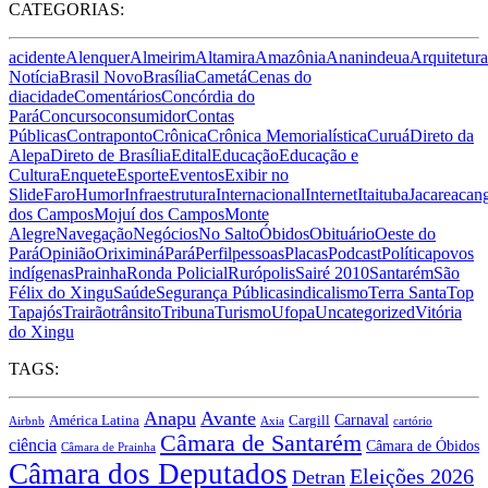
CATEGORIAS:
acidente
Alenquer
Almeirim
Altamira
Amazônia
Ananindeua
Arquitetura
Notícia
Brasil Novo
Brasília
Cametá
Cenas do
dia
cidade
Comentários
Concórdia do
Pará
Concurso
consumidor
Contas
Públicas
Contraponto
Crônica
Crônica Memorialística
Curuá
Direto da
Alepa
Direto de Brasília
Edital
Educação
Educação e
Cultura
Enquete
Esporte
Eventos
Exibir no
Slide
Faro
Humor
Infraestrutura
Internacional
Internet
Itaituba
Jacareacan
dos Campos
Mojuí dos Campos
Monte
Alegre
Navegação
Negócios
No Salto
Óbidos
Obituário
Oeste do
Pará
Opinião
Oriximiná
Pará
Perfil
pessoas
Placas
Podcast
Política
povos
indígenas
Prainha
Ronda Policial
Rurópolis
Sairé 2010
Santarém
São
Félix do Xingu
Saúde
Segurança Pública
sindicalismo
Terra Santa
Top
Tapajós
Trairão
trânsito
Tribuna
Turismo
Ufopa
Uncategorized
Vitória
do Xingu
TAGS:
Anapu
Avante
Carnaval
América Latina
Cargill
Airbnb
Axia
cartório
Câmara de Santarém
ciência
Câmara de Óbidos
Câmara de Prainha
Câmara dos Deputados
Eleições 2026
Detran