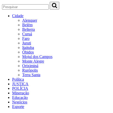
Cidade
Alenquer
Belém
Belterra
Curuá
Faro
Juruti
Itaituba
Óbidos
Mojuí dos Campos
Monte Alegre
Oriximiná
Rurópolis
Terra Santa
Política
JUSTIÇA
POLÍCIA
Mineração
Educação
Negócios
Esporte