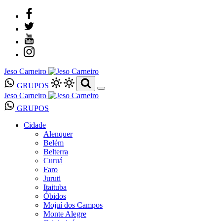
Jeso Carneiro
GRUPOS
Jeso Carneiro
GRUPOS
Cidade
Alenquer
Belém
Belterra
Curuá
Faro
Juruti
Itaituba
Óbidos
Mojuí dos Campos
Monte Alegre