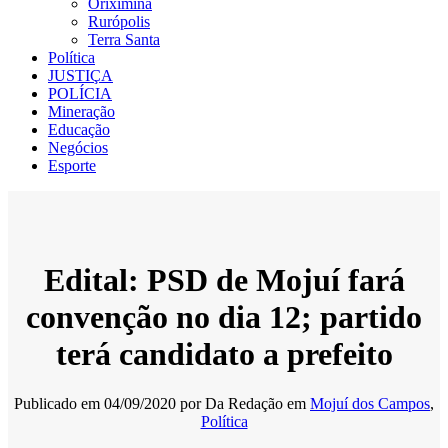
Oriximiná
Rurópolis
Terra Santa
Política
JUSTIÇA
POLÍCIA
Mineração
Educação
Negócios
Esporte
Edital: PSD de Mojuí fará
convenção no dia 12; partido
terá candidato a prefeito
Publicado em
04/09/2020
por
Da Redação
em
Mojuí dos Campos
,
Política