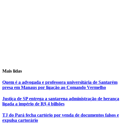
Mais lidas
Quem é a advogada e professora universitária de Santarém
presa em Manaus por ligação ao Comando Vermelho
Justiça de SP entrega a santarena administração de herança
ligada a império de R$ 4 bilhões
TJ do Pará fecha cartório por venda de documentos falsos e
expulsa cartorário