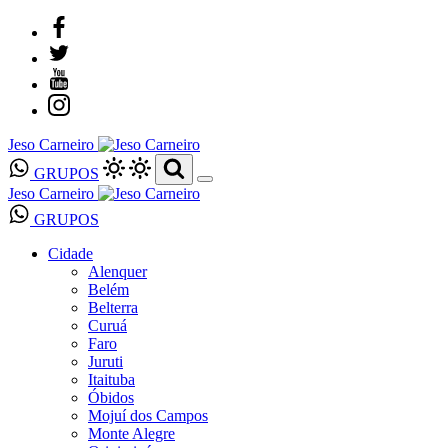
Jeso Carneiro
GRUPOS
Jeso Carneiro
GRUPOS
Cidade
Alenquer
Belém
Belterra
Curuá
Faro
Juruti
Itaituba
Óbidos
Mojuí dos Campos
Monte Alegre