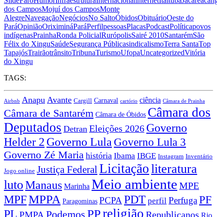
Slide
Faro
Humor
Infraestrutura
Internacional
Internet
Itaituba
Jacareacan
dos Campos
Mojuí dos Campos
Monte
Alegre
Navegação
Negócios
No Salto
Óbidos
Obituário
Oeste do
Pará
Opinião
Oriximiná
Pará
Perfil
pessoas
Placas
Podcast
Política
povos
indígenas
Prainha
Ronda Policial
Rurópolis
Sairé 2010
Santarém
São
Félix do Xingu
Saúde
Segurança Pública
sindicalismo
Terra Santa
Top
Tapajós
Trairão
trânsito
Tribuna
Turismo
Ufopa
Uncategorized
Vitória
do Xingu
TAGS:
Anapu
Avante
ciência
Carnaval
Cargill
Airbnb
cartório
Câmara de Prainha
Câmara dos
Câmara de Santarém
Câmara de Óbidos
Deputados
Governo
Eleições 2026
Detran
Governo Lula
Helder 2
Governo Lula 3
Governo Zé Maria
história
Ibama
IBGE
Instagram
Inventário
Licitação
literatura
Justiça Federal
Jogo online
Meio ambiente
luto
Manaus
MPE
Marinha
MPPA
MPF
PDT
PF
PCPA
Perfuga
perfil
Paragominas
religião
PP
PL
Podemos
Republicanos
PMPA
Rio