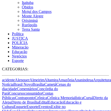
Itaituba
Óbidos
Mojuí dos Campos
Monte Alegre
Oriximiná
Rurópolis
Terra Santa
Política
JUSTIÇA
POLÍCIA
Mineração
Educação
Negócios
Esporte
CATEGORIAS:
acidente
Alenquer
Almeirim
Altamira
Amazônia
Ananindeua
Arquitetura
Notícia
Brasil Novo
Brasília
Cametá
Cenas do
dia
cidade
Comentários
Concórdia do
Pará
Concurso
consumidor
Contas
Públicas
Contraponto
Crônica
Crônica Memorialística
Curuá
Direto da
Alepa
Direto de Brasília
Edital
Educação
Educação e
Cultura
Enquete
Esporte
Eventos
Exibir no