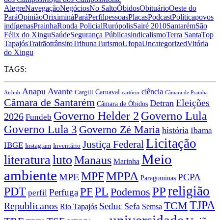
Alegre
Navegação
Negócios
No Salto
Óbidos
Obituário
Oeste do
Pará
Opinião
Oriximiná
Pará
Perfil
pessoas
Placas
Podcast
Política
povos
indígenas
Prainha
Ronda Policial
Rurópolis
Sairé 2010
Santarém
São
Félix do Xingu
Saúde
Segurança Pública
sindicalismo
Terra Santa
Top
Tapajós
Trairão
trânsito
Tribuna
Turismo
Ufopa
Uncategorized
Vitória
do Xingu
TAGS:
Anapu
Avante
ciência
Carnaval
Cargill
Airbnb
cartório
Câmara de Prainha
Câmara de Santarém
Eleições
Detran
Câmara de Óbidos
Governo Lula
Governo Helder 2
2026
Fundeb
Governo Lula 3
Governo Zé Maria
história
Ibama
Licitação
Justiça Federal
IBGE
Instagram
Inventário
Meio
literatura
luto
Manaus
Marinha
ambiente
MPPA
MPF
MPE
PCPA
Paragominas
religião
PP
PDT
PF
PL
Podemos
Perfuga
perfil
TJPA
TCM
Republicanos
Seduc
Sefa
Rio Tapajós
Semsa
universidade