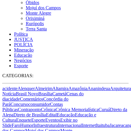
Óbidos
Mojuí dos Campos
Monte Alegre
Oriximiná
Rurópolis
Terra Santa
Política
JUSTIÇA
POLÍCIA
Mineração
Educação
Negócios
Esporte
CATEGORIAS:
acidente
Alenquer
Almeirim
Altamira
Amazônia
Ananindeua
Arquitetura
Notícia
Brasil Novo
Brasília
Cametá
Cenas do
dia
cidade
Comentários
Concórdia do
Pará
Concurso
consumidor
Contas
Públicas
Contraponto
Crônica
Crônica Memorialística
Curuá
Direto da
Alepa
Direto de Brasília
Edital
Educação
Educação e
Cultura
Enquete
Esporte
Eventos
Exibir no
Slide
Faro
Humor
Infraestrutura
Internacional
Internet
Itaituba
Jacareacan
dos Campos
Mojuí dos Campos
Monte