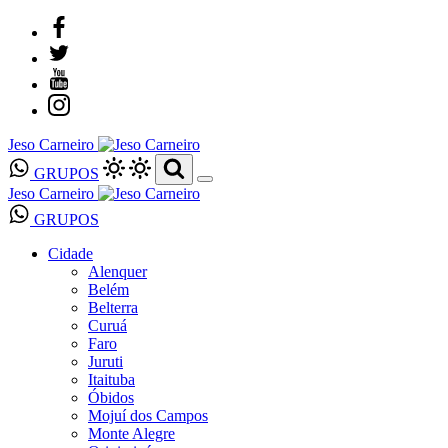
Jeso Carneiro
GRUPOS
Jeso Carneiro
GRUPOS
Cidade
Alenquer
Belém
Belterra
Curuá
Faro
Juruti
Itaituba
Óbidos
Mojuí dos Campos
Monte Alegre