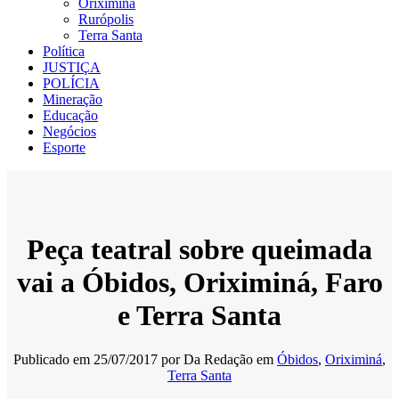
Oriximiná
Rurópolis
Terra Santa
Política
JUSTIÇA
POLÍCIA
Mineração
Educação
Negócios
Esporte
Peça teatral sobre queimada
vai a Óbidos, Oriximiná, Faro
e Terra Santa
Publicado em
25/07/2017
por
Da Redação
em
Óbidos
,
Oriximiná
,
Terra Santa