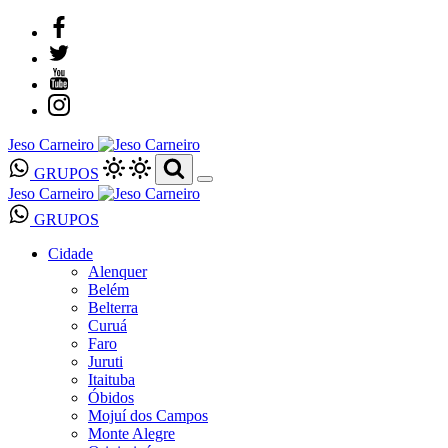
Jeso Carneiro
GRUPOS
Jeso Carneiro
GRUPOS
Cidade
Alenquer
Belém
Belterra
Curuá
Faro
Juruti
Itaituba
Óbidos
Mojuí dos Campos
Monte Alegre