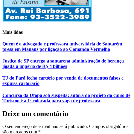
Mais lidas
Quem é a advogada e professora universitária de Santarém
presa em Manaus por ligação ao Comando Vermelho
Justiça de SP entrega a santarena administração de herança
ligada a império de R$ 4 bilhões
TJ do Pará fecha cartório por venda de documentos falsos e
expulsa cartorário
Concurso da Ufopa sob suspeita: autora do projeto do curso de
Turismo é a 1ª colocada para vaga de professora
Deixe um comentário
O seu endereço de e-mail não será publicado.
Campos obrigatórios
são marcados com
*