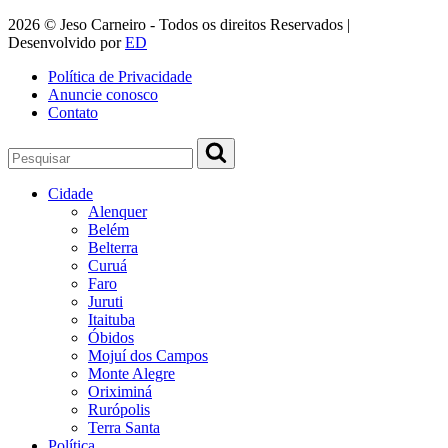
2026 © Jeso Carneiro - Todos os direitos Reservados |
Desenvolvido por
ED
Política de Privacidade
Anuncie conosco
Contato
Cidade
Alenquer
Belém
Belterra
Curuá
Faro
Juruti
Itaituba
Óbidos
Mojuí dos Campos
Monte Alegre
Oriximiná
Rurópolis
Terra Santa
Política