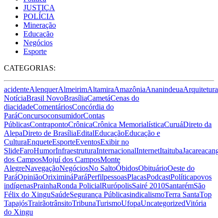
JUSTIÇA
POLÍCIA
Mineração
Educação
Negócios
Esporte
CATEGORIAS:
acidente
Alenquer
Almeirim
Altamira
Amazônia
Ananindeua
Arquitetura
Notícia
Brasil Novo
Brasília
Cametá
Cenas do
dia
cidade
Comentários
Concórdia do
Pará
Concurso
consumidor
Contas
Públicas
Contraponto
Crônica
Crônica Memorialística
Curuá
Direto da
Alepa
Direto de Brasília
Edital
Educação
Educação e
Cultura
Enquete
Esporte
Eventos
Exibir no
Slide
Faro
Humor
Infraestrutura
Internacional
Internet
Itaituba
Jacareacan
dos Campos
Mojuí dos Campos
Monte
Alegre
Navegação
Negócios
No Salto
Óbidos
Obituário
Oeste do
Pará
Opinião
Oriximiná
Pará
Perfil
pessoas
Placas
Podcast
Política
povos
indígenas
Prainha
Ronda Policial
Rurópolis
Sairé 2010
Santarém
São
Félix do Xingu
Saúde
Segurança Pública
sindicalismo
Terra Santa
Top
Tapajós
Trairão
trânsito
Tribuna
Turismo
Ufopa
Uncategorized
Vitória
do Xingu