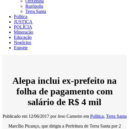
Oriximiná
Rurópolis
Terra Santa
Política
JUSTIÇA
POLÍCIA
Mineração
Educação
Negócios
Esporte
Alepa inclui ex-prefeito na
folha de pagamento com
salário de R$ 4 mil
Publicado em
12/06/2017
por
Jeso Carneiro
em
Política
,
Terra Santa
Marcílio Picanço, que dirigiu a Prefeitura de Terra Santa por 2