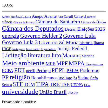
TAGS:
Anapu
Avante
Carnaval
Cargill
América Latina
Airbnb
Axia
cartório
Câmara de Santarém
ciência
Câmara de Óbidos
Câmara de Prainha
Câmara dos Deputados
Eleições 2026
Detran
energia
Governo Lula
Governo Helder 2
Governo Lula 3
Governo Zé Maria
história
Ibama
Justiça Federal
IBGE
Instagram
Jogo online
Inventário
Licitação
literatura
luto
Manaus
Marinha
Meio ambiente
MPPA
MPF
MPE
Paragominas
PDT
PF
PL
Podemos
PCPA
Perfuga
PMPA
perfil
religião
PP
Republicanos
Seduc
Sefa
Rio Tapajós
STF
TJPA
TCM
TRE
TSE
UFOPA
Semsa
Ulbra
universidade
União Brasil
UPA 24h
Privacidade e cookies: