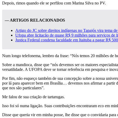
Depois, rimos quando ele se perfilou com Marina Silva no PV.
— ARTIGOS RELACIONADOS
Artigo do JC sobre direitos indígenas no Tapajós vira tema d
Ufopa abre licitação de quase R$ 9 milhões para serviços de 
Justiça Federal condena faculdade em Itaituba a pagar R$ 500
Num longo telefonema, lembro da frase: “Nós temos 20 milhões de hec
Sobre a mandioca, disse que “nós devemos ser os maiores especialist
versatilidade. A UFOPA deve se tornar referência em pesquisa e inova
Por fim, não esqueço também de sua concepção sobre a nossa universid
por lá para aparecer bem em Brasília… devemos nos afirmar a partir d
que nos são particulares”.
Me falou de sua criação de tartarugas.
Isso foi só numa ligação. Suas contribuições encontraram eco em min
Disse que queria vir em minha posse, lhe disse que o convidaria para 