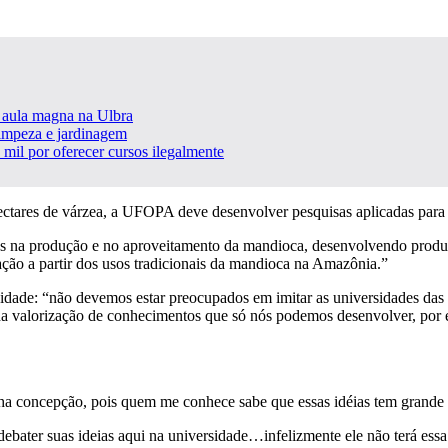
e aula magna na Ulbra
limpeza e jardinagem
 mil por oferecer cursos ilegalmente
tares de várzea, a UFOPA deve desenvolver pesquisas aplicadas para t
as na produção e no aproveitamento da mandioca, desenvolvendo produtos
ção a partir dos usos tradicionais da mandioca na Amazônia.”
ade: “não devemos estar preocupados em imitar as universidades das ou
a valorização de conhecimentos que só nós podemos desenvolver, por es
ha concepção, pois quem me conhece sabe que essas idéias tem grande f
debater suas ideias aqui na universidade…infelizmente ele não terá ess