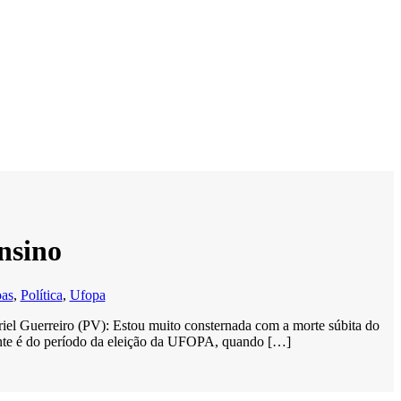
nsino
oas
,
Política
,
Ufopa
iel Guerreiro (PV): Estou muito consternada com a morte súbita do
ente é do período da eleição da UFOPA, quando […]