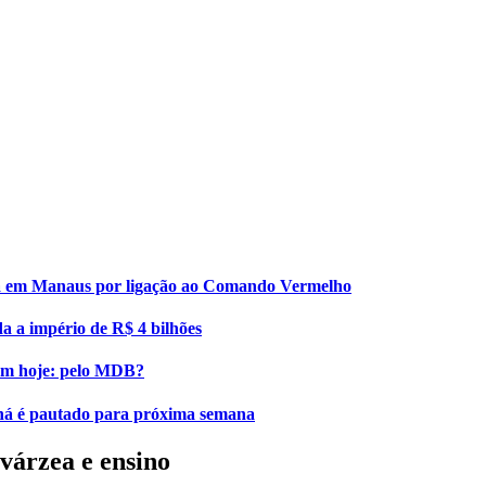
esa em Manaus por ligação ao Comando Vermelho
da a império de R$ 4 bilhões
elém hoje: pelo MDB?
iná é pautado para próxima semana
várzea e ensino