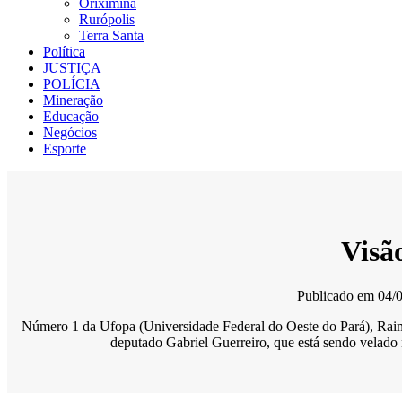
Oriximiná
Rurópolis
Terra Santa
Política
JUSTIÇA
POLÍCIA
Mineração
Educação
Negócios
Esporte
Visã
Publicado em
04/
Número 1 da Ufopa (Universidade Federal do Oeste do Pará), Raimu
deputado Gabriel Guerreiro, que está sendo velad