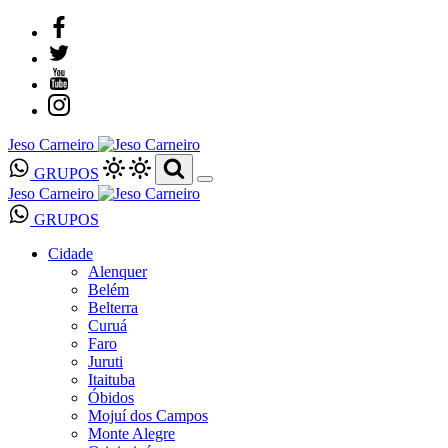
Jeso Carneiro
GRUPOS
Jeso Carneiro
GRUPOS
Cidade
Alenquer
Belém
Belterra
Curuá
Faro
Juruti
Itaituba
Óbidos
Mojuí dos Campos
Monte Alegre