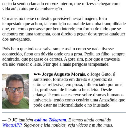
custo ia sendo clamado em voz interior, que o fizesse chegar com
vida até o atraque da embarcação.
O marasmo desse contexto, previsível nessa imagem, foi a
tempestade que achou, tal condição natural de tamanha tranquilidade
que, era como pensasse por bem intervir, em forma de tudo que se
encontra em uma tormenta, com direito a pegar de surpresa qualquer
dos navegantes.
Pois bem que todos se salvaram, e assim como se nada tivesse
acontecido, ficou em dúvida onde era a proa. Pediu ao filho, sempre
admirado, que pegasse os carotes. Agora sim, pior que a travessia
era não vender o leite. Pior que a mais perigosa tempestade.
➽➽
Jorge Augusto Morais
, o Jorge Guto, é
santareno, formado em direito e aprendiz da
crônica reflexiva, em prosa, influenciado por uma
tia, professora de literatura brasileira. Desde
criança lê contos e escreve sobre dramas humanos
universais, tendo como cenário uma Amazônia que
pode estar na informalidade e no inusitado.
— O
JC
também
está no Telegram
. E temos ainda canal do
WhatsAPP
. Siga-nos e leia notícias, veja vídeos e muito mais.