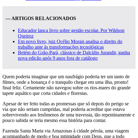
— ARTIGOS RELACIONADOS
Educador lança livro sobre gestão escolar. Por Wildson
Queiroz
Em novo livro, juiz Océlio Morais analisa o direito do
trabalho ante às transformações tecnológicas
Belém do Grão-Pará, clássico de Dalcídio Jurandir, ganha
nova edição após 9 anos fora de catálogo
Quem poderia imaginar que um naufrágio poderia ter um tanto de
filmes, onde a bonança é o tranquilo chegar em uma ilha, pronto!
final feliz. Certamente não navegou sobre os rios-mares do grande
tapete aquático que corta cidades e florestas.
Apesar de ter feito todas as promessas que só depois do perigo se
via que não seriam cumpridas, mal poderia acreditar que estava
sobrevivendo aos fenômenos de uma travessia, tão repentinamente e
pouco sabida se teria mesmo essa história para contar.
Fazenda Santa Maria via Amazonas à cidade pérola, uma viagem
acompanhado de medo e boa intimidade com Deus, que a todo