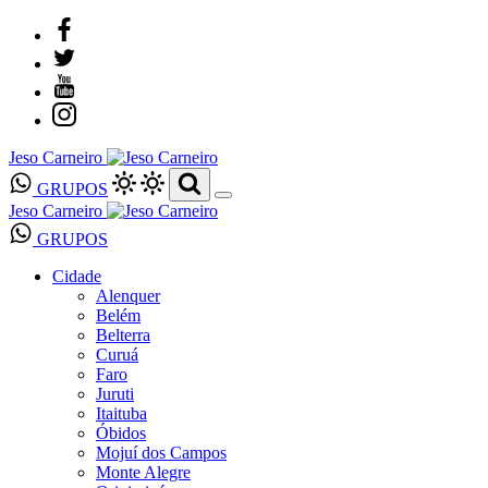
Jeso Carneiro
GRUPOS
Jeso Carneiro
GRUPOS
Cidade
Alenquer
Belém
Belterra
Curuá
Faro
Juruti
Itaituba
Óbidos
Mojuí dos Campos
Monte Alegre