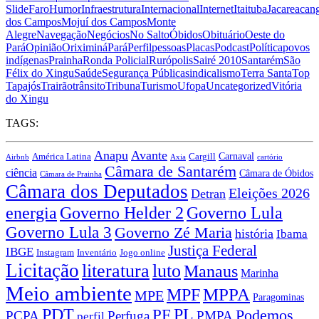
Slide
Faro
Humor
Infraestrutura
Internacional
Internet
Itaituba
Jacareacan
dos Campos
Mojuí dos Campos
Monte
Alegre
Navegação
Negócios
No Salto
Óbidos
Obituário
Oeste do
Pará
Opinião
Oriximiná
Pará
Perfil
pessoas
Placas
Podcast
Política
povos
indígenas
Prainha
Ronda Policial
Rurópolis
Sairé 2010
Santarém
São
Félix do Xingu
Saúde
Segurança Pública
sindicalismo
Terra Santa
Top
Tapajós
Trairão
trânsito
Tribuna
Turismo
Ufopa
Uncategorized
Vitória
do Xingu
TAGS:
Anapu
Avante
Carnaval
América Latina
Cargill
Airbnb
Axia
cartório
Câmara de Santarém
ciência
Câmara de Óbidos
Câmara de Prainha
Câmara dos Deputados
Eleições 2026
Detran
energia
Governo Lula
Governo Helder 2
Governo Lula 3
Governo Zé Maria
história
Ibama
Justiça Federal
IBGE
Instagram
Jogo online
Inventário
Licitação
literatura
luto
Manaus
Marinha
Meio ambiente
MPPA
MPF
MPE
Paragominas
PDT
PF
PL
Podemos
PCPA
Perfuga
PMPA
perfil