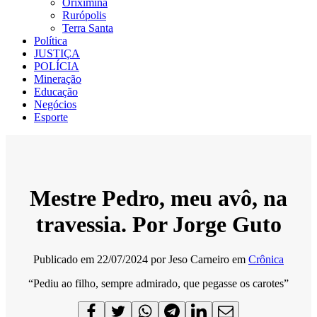
Oriximiná
Rurópolis
Terra Santa
Política
JUSTIÇA
POLÍCIA
Mineração
Educação
Negócios
Esporte
Mestre Pedro, meu avô, na
travessia. Por Jorge Guto
Publicado em
22/07/2024
por
Jeso Carneiro
em
Crônica
“Pediu ao filho, sempre admirado, que pegasse os carotes”