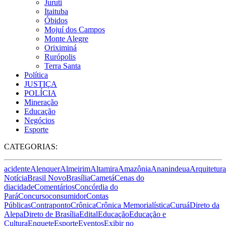
Juruti
Itaituba
Óbidos
Mojuí dos Campos
Monte Alegre
Oriximiná
Rurópolis
Terra Santa
Política
JUSTIÇA
POLÍCIA
Mineração
Educação
Negócios
Esporte
CATEGORIAS:
acidente
Alenquer
Almeirim
Altamira
Amazônia
Ananindeua
Arquitetura
Notícia
Brasil Novo
Brasília
Cametá
Cenas do
dia
cidade
Comentários
Concórdia do
Pará
Concurso
consumidor
Contas
Públicas
Contraponto
Crônica
Crônica Memorialística
Curuá
Direto da
Alepa
Direto de Brasília
Edital
Educação
Educação e
Cultura
Enquete
Esporte
Eventos
Exibir no