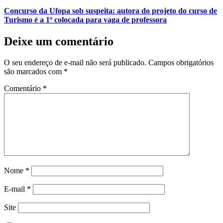
Concurso da Ufopa sob suspeita: autora do projeto do curso de
Turismo é a 1ª colocada para vaga de professora
Deixe um comentário
O seu endereço de e-mail não será publicado.
Campos obrigatórios
são marcados com
*
Comentário
*
Nome
*
E-mail
*
Site