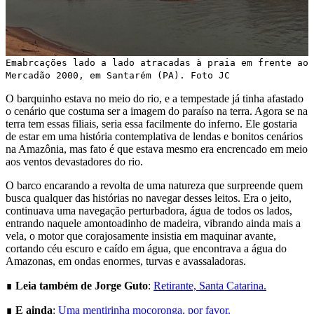
Emabrcações lado a lado atracadas à praia em frente ao
Mercadão 2000, em Santarém (PA). Foto JC
O barquinho estava no meio do rio, e a tempestade já tinha afastado
o cenário que costuma ser a imagem do paraíso na terra. Agora se na
terra tem essas filiais, seria essa facilmente do inferno. Ele gostaria
de estar em uma história contemplativa de lendas e bonitos cenários
na Amazônia, mas fato é que estava mesmo era encrencado em meio
aos ventos devastadores do rio.
O barco encarando a revolta de uma natureza que surpreende quem
busca qualquer das histórias no navegar desses leitos. Era o jeito,
continuava uma navegação perturbadora, água de todos os lados,
entrando naquele amontoadinho de madeira, vibrando ainda mais a
vela, o motor que corajosamente insistia em maquinar avante,
cortando céu escuro e caído em água, que encontrava a água do
Amazonas, em ondas enormes, turvas e avassaladoras.
∎
Leia também de Jorge Guto
:
Retirante, Santa Catarina.
∎
E ainda
:
Uma mentirinha mocoronga, por favor.