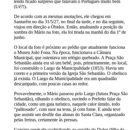
tendo ficado surpreso que falavam o Português muito bem
(Ué?!).
De acordo com as mesmas anotações, ele chegou em
Santarém no dia 31/5/27, no final da tarde, e no dia seguinte,
viajou em direção a Óbidos. Então, analisando a posição da
sombra do Mário na foto, ela foi tirada na manhã do dia 1º de
junho.
O local da foto é próximo ao prédio que atualmente funciona
o Museu João Fona. Na época, funcionava a Câmara
Municipal, que ostentava um relógio quebrado. A Praça São
Sebastião ainda era só um bebê, pois, primeiramente, no local,
foi construído o Largo da Municipalidade (1853). Havia um
coreto e a primeira versão da Igreja São Sebastião. O obelisco
já existia. O Largo da Municipalidade era um quadradão
descampado, com poucas casas ao redor.
Provavelmente, o Mário passeou pelo Largo (futura Praça São
Sebastião), olhando o obelisco, ouvindo o Prefeito falar da
cidade, como um guia turístico, naquele calor úmido, todo
“palitosado”, com suor na testa, já com fome. E ainda teve
que assistir um desfile das alunas do Santa Clara, organizado
pelas freiras, certamente às pressas.
Consigo ouvir ele cochichando ao ouvido da Dulce (filha da