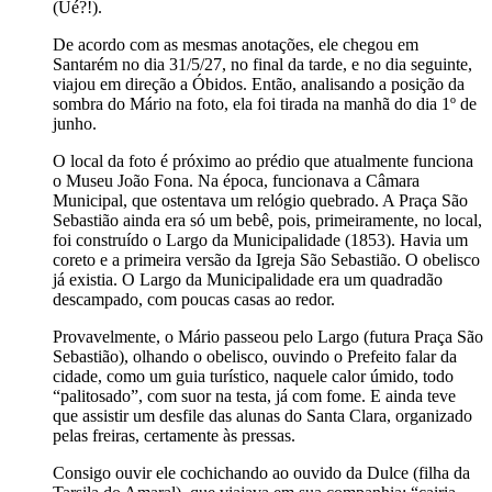
(Ué?!).
De acordo com as mesmas anotações, ele chegou em
Santarém no dia 31/5/27, no final da tarde, e no dia seguinte,
viajou em direção a Óbidos. Então, analisando a posição da
sombra do Mário na foto, ela foi tirada na manhã do dia 1º de
junho.
O local da foto é próximo ao prédio que atualmente funciona
o Museu João Fona. Na época, funcionava a Câmara
Municipal, que ostentava um relógio quebrado. A Praça São
Sebastião ainda era só um bebê, pois, primeiramente, no local,
foi construído o Largo da Municipalidade (1853). Havia um
coreto e a primeira versão da Igreja São Sebastião. O obelisco
já existia. O Largo da Municipalidade era um quadradão
descampado, com poucas casas ao redor.
Provavelmente, o Mário passeou pelo Largo (futura Praça São
Sebastião), olhando o obelisco, ouvindo o Prefeito falar da
cidade, como um guia turístico, naquele calor úmido, todo
“palitosado”, com suor na testa, já com fome. E ainda teve
que assistir um desfile das alunas do Santa Clara, organizado
pelas freiras, certamente às pressas.
Consigo ouvir ele cochichando ao ouvido da Dulce (filha da