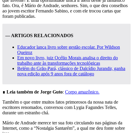
que invente! É uma oportunidade única ir além desse já fantástico
fato. Ora, é Mário de Andrade, senhores. Sim, o que deu conselhos
ao jovem escritor Fernando Sabino, e com ele trocou cartas que
foram publicadas.
— ARTIGOS RELACIONADOS
Educador lança livro sobre gestão escolar. Por Wildson
Queiroz
Em novo livro, juiz Océlio Morais analisa o direito do
trabalho ante às transformações tecnológicas
Belém do Grão-Pará, clássico de Dalcídio Jurandir, ganha
nova edição após 9 anos fora de catálogo
∎
Leia também de Jorge Guto
:
Corpo amazônico.
Também o que entre muitos fatos primorosos da nossa nata de
escritores renomados, conversou com Lygia Fagundes Telles,
durante um estranho chá.
Mário de Andrade merece ter sua foto circulando nas páginas da
Internet, como a “Nostalgia Santarém”, a qual me deu fonte sobre