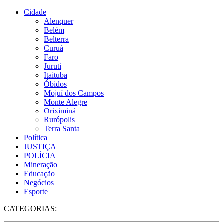
Cidade
Alenquer
Belém
Belterra
Curuá
Faro
Juruti
Itaituba
Óbidos
Mojuí dos Campos
Monte Alegre
Oriximiná
Rurópolis
Terra Santa
Política
JUSTIÇA
POLÍCIA
Mineração
Educação
Negócios
Esporte
CATEGORIAS: