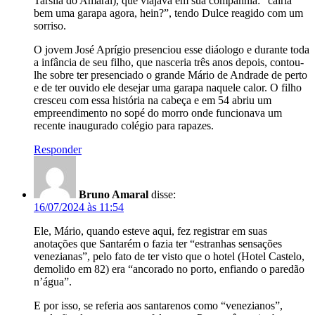
Tarsila do Amaral), que viajava em sua companhia: “cairia
bem uma garapa agora, hein?”, tendo Dulce reagido com um
sorriso.
O jovem José Aprígio presenciou esse diáologo e durante toda
a infância de seu filho, que nasceria três anos depois, contou-
lhe sobre ter presenciado o grande Mário de Andrade de perto
e de ter ouvido ele desejar uma garapa naquele calor. O filho
cresceu com essa história na cabeça e em 54 abriu um
empreendimento no sopé do morro onde funcionava um
recente inaugurado colégio para rapazes.
Responder
Bruno Amaral
disse:
16/07/2024 às 11:54
Ele, Mário, quando esteve aqui, fez registrar em suas
anotações que Santarém o fazia ter “estranhas sensações
venezianas”, pelo fato de ter visto que o hotel (Hotel Castelo,
demolido em 82) era “ancorado no porto, enfiando o paredão
n’água”.
E por isso, se referia aos santarenos como “venezianos”,