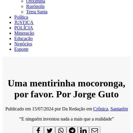
Oriximiná
Rurópolis
Terra Santa
Política
JUSTIÇA
POLÍCIA
Mineração
Educação
Negócios
Esporte
Uma mentirinha mocoronga,
por favor. Por Jorge Guto
Publicado em
15/07/2024
por
Da Redação
em
Crônica
,
Santarém
“E ninguém inventou nada a mais que a realidade”