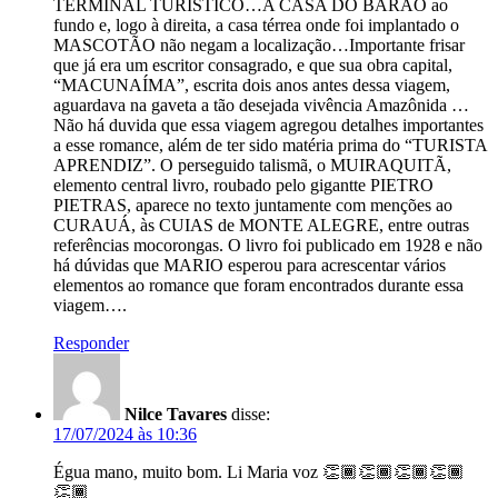
TERMINAL TURÍSTICO…A CASA DO BARÃO ao
fundo e, logo à direita, a casa térrea onde foi implantado o
MASCOTÃO não negam a localização…Importante frisar
que já era um escritor consagrado, e que sua obra capital,
“MACUNAÍMA”, escrita dois anos antes dessa viagem,
aguardava na gaveta a tão desejada vivência Amazônida …
Não há duvida que essa viagem agregou detalhes importantes
a esse romance, além de ter sido matéria prima do “TURISTA
APRENDIZ”. O perseguido talismã, o MUIRAQUITÃ,
elemento central livro, roubado pelo gigantte PIETRO
PIETRAS, aparece no texto juntamente com menções ao
CURAUÁ, às CUIAS de MONTE ALEGRE, entre outras
referências mocorongas. O livro foi publicado em 1928 e não
há dúvidas que MARIO esperou para acrescentar vários
elementos ao romance que foram encontrados durante essa
viagem….
Responder
Nilce Tavares
disse:
17/07/2024 às 10:36
Égua mano, muito bom. Li Maria voz 👏🏾👏🏾👏🏾👏🏾
👏🏾