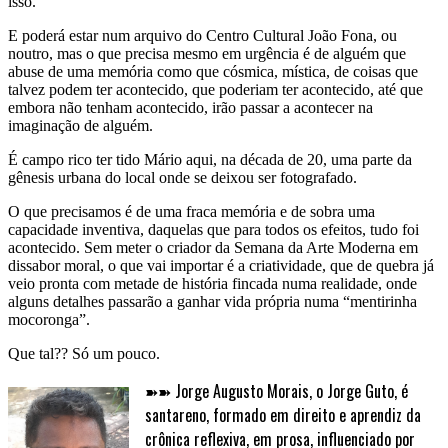
isso.
E poderá estar num arquivo do Centro Cultural João Fona, ou
noutro, mas o que precisa mesmo em urgência é de alguém que
abuse de uma memória como que cósmica, mística, de coisas que
talvez podem ter acontecido, que poderiam ter acontecido, até que
embora não tenham acontecido, irão passar a acontecer na
imaginação de alguém.
É campo rico ter tido Mário aqui, na década de 20, uma parte da
gênesis urbana do local onde se deixou ser fotografado.
O que precisamos é de uma fraca memória e de sobra uma
capacidade inventiva, daquelas que para todos os efeitos, tudo foi
acontecido. Sem meter o criador da Semana da Arte Moderna em
dissabor moral, o que vai importar é a criatividade, que de quebra já
veio pronta com metade de história fincada numa realidade, onde
alguns detalhes passarão a ganhar vida própria numa “mentirinha
mocoronga”.
Que tal?? Só um pouco.
➽➽ Jorge Augusto Morais, o Jorge Guto, é
santareno, formado em direito e aprendiz da
crônica reflexiva, em prosa, influenciado por