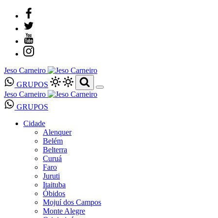
Jeso Carneiro
GRUPOS
Jeso Carneiro
GRUPOS
Cidade
Alenquer
Belém
Belterra
Curuá
Faro
Juruti
Itaituba
Óbidos
Mojuí dos Campos
Monte Alegre