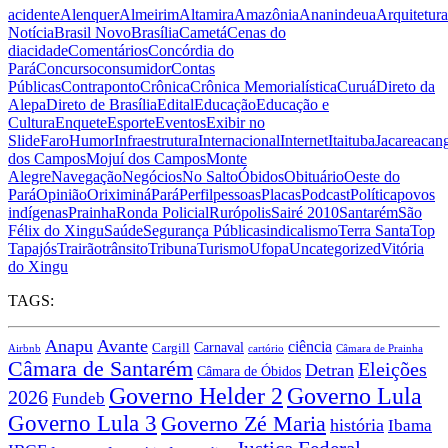
acidente
Alenquer
Almeirim
Altamira
Amazônia
Ananindeua
Arquitetura
Notícia
Brasil Novo
Brasília
Cametá
Cenas do
dia
cidade
Comentários
Concórdia do
Pará
Concurso
consumidor
Contas
Públicas
Contraponto
Crônica
Crônica Memorialística
Curuá
Direto da
Alepa
Direto de Brasília
Edital
Educação
Educação e
Cultura
Enquete
Esporte
Eventos
Exibir no
Slide
Faro
Humor
Infraestrutura
Internacional
Internet
Itaituba
Jacareacan
dos Campos
Mojuí dos Campos
Monte
Alegre
Navegação
Negócios
No Salto
Óbidos
Obituário
Oeste do
Pará
Opinião
Oriximiná
Pará
Perfil
pessoas
Placas
Podcast
Política
povos
indígenas
Prainha
Ronda Policial
Rurópolis
Sairé 2010
Santarém
São
Félix do Xingu
Saúde
Segurança Pública
sindicalismo
Terra Santa
Top
Tapajós
Trairão
trânsito
Tribuna
Turismo
Ufopa
Uncategorized
Vitória
do Xingu
TAGS:
Anapu
Avante
ciência
Carnaval
Cargill
Airbnb
cartório
Câmara de Prainha
Câmara de Santarém
Eleições
Detran
Câmara de Óbidos
Governo Lula
Governo Helder 2
2026
Fundeb
Governo Lula 3
Governo Zé Maria
história
Ibama