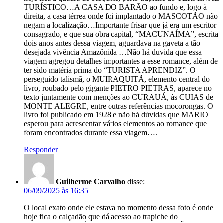
TURÍSTICO…A CASA DO BARÃO ao fundo e, logo à
direita, a casa térrea onde foi implantado o MASCOTÃO não
negam a localização…Importante frisar que já era um escritor
consagrado, e que sua obra capital, “MACUNAÍMA”, escrita
dois anos antes dessa viagem, aguardava na gaveta a tão
desejada vivência Amazônida …Não há duvida que essa
viagem agregou detalhes importantes a esse romance, além de
ter sido matéria prima do “TURISTA APRENDIZ”. O
perseguido talismã, o MUIRAQUITÃ, elemento central do
livro, roubado pelo gigante PIETRO PIETRAS, aparece no
texto juntamente com menções ao CURAUÁ, às CUIAS de
MONTE ALEGRE, entre outras referências mocorongas. O
livro foi publicado em 1928 e não há dúvidas que MARIO
esperou para acrescentar vários elementos ao romance que
foram encontrados durante essa viagem….
Responder
Guilherme Carvalho
disse:
06/09/2025 às 16:35
O local exato onde ele estava no momento dessa foto é onde
hoje fica o calçadão que dá acesso ao trapiche do