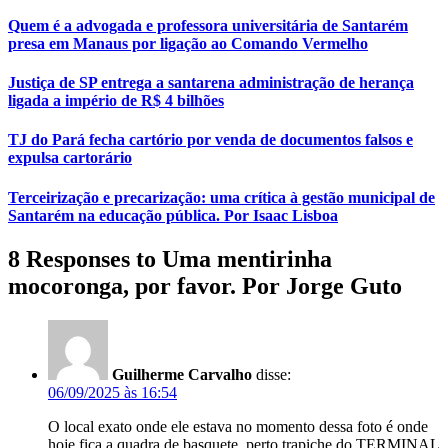
Quem é a advogada e professora universitária de Santarém
presa em Manaus por ligação ao Comando Vermelho
Justiça de SP entrega a santarena administração de herança
ligada a império de R$ 4 bilhões
TJ do Pará fecha cartório por venda de documentos falsos e
expulsa cartorário
Terceirização e precarização: uma crítica à gestão municipal de
Santarém na educação pública. Por Isaac Lisboa
8 Responses to Uma mentirinha
mocoronga, por favor. Por Jorge Guto
Guilherme Carvalho
disse:
06/09/2025 às 16:54
O local exato onde ele estava no momento dessa foto é onde
hoje fica a quadra de basquete, perto trapiche do TERMINAL