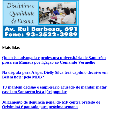
Mais lidas
Quem é a advogada e professora universitária de Santarém
presa em Manaus por ligação ao Comando Vermelho
Na disputa para Alepa, Dielly Silva terá capítulo decisivo em
Belém hoje: pelo MDB?
TJ mantém decisão e empresário acusado de mandar matar
casal em Santarém irá a júri popular
Julgamento de denúncia penal do MP contra prefeito de
Oriximiná é pautado para próxima semana