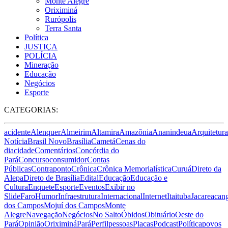
Monte Alegre
Oriximiná
Rurópolis
Terra Santa
Política
JUSTIÇA
POLÍCIA
Mineração
Educação
Negócios
Esporte
CATEGORIAS:
acidente
Alenquer
Almeirim
Altamira
Amazônia
Ananindeua
Arquitetura
Notícia
Brasil Novo
Brasília
Cametá
Cenas do
dia
cidade
Comentários
Concórdia do
Pará
Concurso
consumidor
Contas
Públicas
Contraponto
Crônica
Crônica Memorialística
Curuá
Direto da
Alepa
Direto de Brasília
Edital
Educação
Educação e
Cultura
Enquete
Esporte
Eventos
Exibir no
Slide
Faro
Humor
Infraestrutura
Internacional
Internet
Itaituba
Jacareacan
dos Campos
Mojuí dos Campos
Monte
Alegre
Navegação
Negócios
No Salto
Óbidos
Obituário
Oeste do
Pará
Opinião
Oriximiná
Pará
Perfil
pessoas
Placas
Podcast
Política
povos