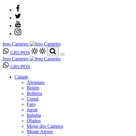
Jeso Carneiro
GRUPOS
Jeso Carneiro
GRUPOS
Cidade
Alenquer
Belém
Belterra
Curuá
Faro
Juruti
Itaituba
Óbidos
Mojuí dos Campos
Monte Alegre