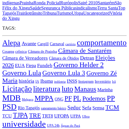
indígenas
Prainha
Ronda Policial
Rurópolis
Sairé 2010
Santarém
São
Félix do Xingu
Saúde
Segurança Pública
sindicalismo
Terra Santa
Top
Tapajós
Trairão
trânsito
Tribuna
Turismo
Ufopa
Uncategorized
Vitória
do Xingu
TAGS:
comportamento
Alepa
Avante
Carnaval
Cargill
cartório
Câmara de Santarém
crônica
Cosanpa
Câmara de Prainha
Eleições
Câmara de Vereadores
Detran
Câmara de Óbidos
Governo Helder 2
2026
EUA
Fiepa
Fundeb
Governo Lula
Governo Lula 3
Governo Zé
Maria
história
Ibama
INSS
Instagram
IA
Inventário
indústria
Irã
Licitação
literatura
luto
Manaus
Marinha
MDB
MPPA
PP
PF
PL
Podemos
ONG
Melgaço
PSD
TCM
Seduc
Sefa
Rio Tapajós
Semsa
saneamento básico
TJPA
TRE
TRT8
UFOPA
TCU
UFPA
Ulbra
universidade
UPA 24h
Águas do Pará