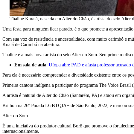
Thaline Karajá, nascida em Alter do Chão, é artista do selo Alter
Uma festa para ninguém ficar parado, é o que promete a apresentação 
Com sua voz de resistência e ancestralidade, com muito carimbó e mú
Kuatá de Carimbó na abertura.
Thaline é a mais nova artista do selo Alter do Som. Seu primeiro di
Em sala de aula
:
Ufopa abre PAD e afasta professor acusado d
Para ela é necessário compreender a diversidade existente entre os po
Primeira cantora indígena a participar do programa The Voice Brasil
A artista é natural de Alter do Chão (Santarém, PA) e atuou em orga
Brilhou na 26º Parada LGBTQIA+ de São Paulo, 2022, e marcou sua f
Alter do Som
É uma iniciativa do produtor cultural Borô que promove o fortalecimen
internacionalmente.