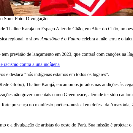
 do Som. Foto: Divulgação
de Thaline Karajá no Espaço Alter do Chão, em Alter do Chão, no oeste
sica regional, o show
Amazônia é o Futuro
celebra a mãe terra e o tale
sco tem previsão de lançamento em 2023, que contará com canções na lí
e racismo contra aluna indígena
vos e destaca “nós indígenas estamos em todos os lugares”.
 (Rede Globo), Thaline Karajá, encantou os jurados nas audições às ceg
nizações não governamentais como Greenpeace, além de ter sido cantora
orte presença no manifesto poético-musical em defesa da Amazônia, 
to e a divulgação de artistas do oeste do Pará. Sua missão é projetar 