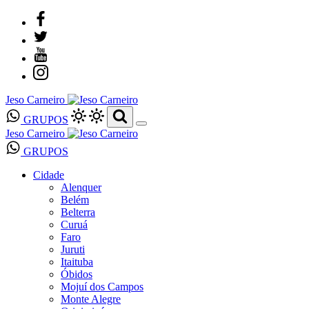
Jeso Carneiro
GRUPOS
Jeso Carneiro
GRUPOS
Cidade
Alenquer
Belém
Belterra
Curuá
Faro
Juruti
Itaituba
Óbidos
Mojuí dos Campos
Monte Alegre