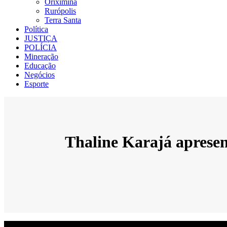
Oriximiná
Rurópolis
Terra Santa
Política
JUSTIÇA
POLÍCIA
Mineração
Educação
Negócios
Esporte
Thaline Karajá apresen