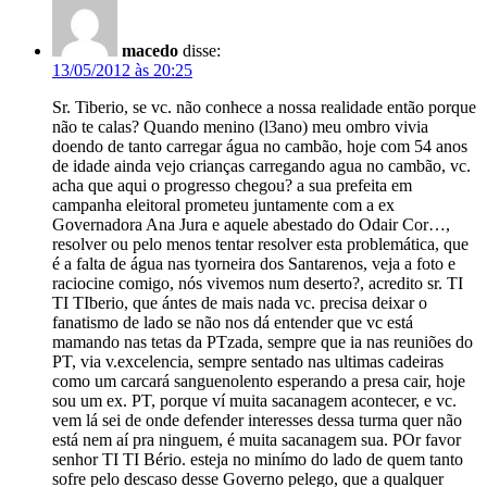
macedo
disse:
13/05/2012 às 20:25
Sr. Tiberio, se vc. não conhece a nossa realidade então porque
não te calas? Quando menino (l3ano) meu ombro vivia
doendo de tanto carregar água no cambão, hoje com 54 anos
de idade ainda vejo crianças carregando agua no cambão, vc.
acha que aqui o progresso chegou? a sua prefeita em
campanha eleitoral prometeu juntamente com a ex
Governadora Ana Jura e aquele abestado do Odair Cor…,
resolver ou pelo menos tentar resolver esta problemática, que
é a falta de água nas tyorneira dos Santarenos, veja a foto e
raciocine comigo, nós vivemos num deserto?, acredito sr. TI
TI TIberio, que ántes de mais nada vc. precisa deixar o
fanatismo de lado se não nos dá entender que vc está
mamando nas tetas da PTzada, sempre que ia nas reuniões do
PT, via v.excelencia, sempre sentado nas ultimas cadeiras
como um carcará sanguenolento esperando a presa cair, hoje
sou um ex. PT, porque ví muita sacanagem acontecer, e vc.
vem lá sei de onde defender interesses dessa turma quer não
está nem aí pra ninguem, é muita sacanagem sua. POr favor
senhor TI TI Bério. esteja no minímo do lado de quem tanto
sofre pelo descaso desse Governo pelego, que a qualquer