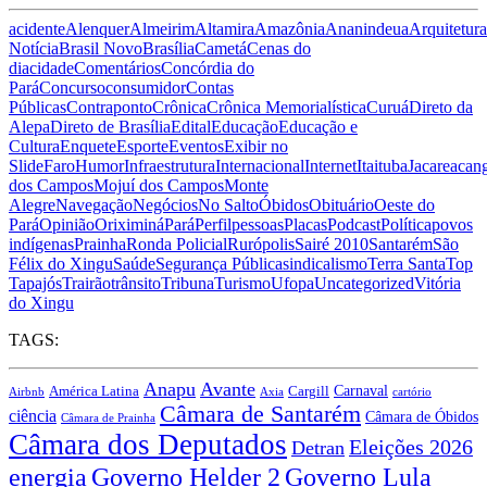
acidente
Alenquer
Almeirim
Altamira
Amazônia
Ananindeua
Arquitetura
Notícia
Brasil Novo
Brasília
Cametá
Cenas do
dia
cidade
Comentários
Concórdia do
Pará
Concurso
consumidor
Contas
Públicas
Contraponto
Crônica
Crônica Memorialística
Curuá
Direto da
Alepa
Direto de Brasília
Edital
Educação
Educação e
Cultura
Enquete
Esporte
Eventos
Exibir no
Slide
Faro
Humor
Infraestrutura
Internacional
Internet
Itaituba
Jacareacan
dos Campos
Mojuí dos Campos
Monte
Alegre
Navegação
Negócios
No Salto
Óbidos
Obituário
Oeste do
Pará
Opinião
Oriximiná
Pará
Perfil
pessoas
Placas
Podcast
Política
povos
indígenas
Prainha
Ronda Policial
Rurópolis
Sairé 2010
Santarém
São
Félix do Xingu
Saúde
Segurança Pública
sindicalismo
Terra Santa
Top
Tapajós
Trairão
trânsito
Tribuna
Turismo
Ufopa
Uncategorized
Vitória
do Xingu
TAGS:
Anapu
Avante
Carnaval
América Latina
Cargill
Airbnb
Axia
cartório
Câmara de Santarém
ciência
Câmara de Óbidos
Câmara de Prainha
Câmara dos Deputados
Eleições 2026
Detran
energia
Governo Lula
Governo Helder 2