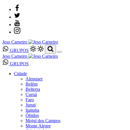
Jeso Carneiro
GRUPOS
Jeso Carneiro
GRUPOS
Cidade
Alenquer
Belém
Belterra
Curuá
Faro
Juruti
Itaituba
Óbidos
Mojuí dos Campos
Monte Alegre