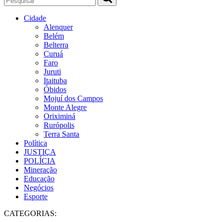
Cidade
Alenquer
Belém
Belterra
Curuá
Faro
Juruti
Itaituba
Óbidos
Mojuí dos Campos
Monte Alegre
Oriximiná
Rurópolis
Terra Santa
Política
JUSTIÇA
POLÍCIA
Mineração
Educação
Negócios
Esporte
CATEGORIAS: