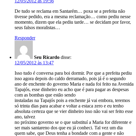
12/05/2012 às 19:56
De tudo se reclama em Santarém… poxa se a prefeita não
tivesse pedido, era a mesma reclamação… como pediu nesse
momento, dizem que ela pediu tarde… se decidam por favor,
seus falsos moralistas…
Responder
Seu Ricardo
disse:
12/05/2012 às 13:47
Isso tudo é conversa para boi dormir. Por que a prefeita pediu
isso agora depois do caldo derramado, pois já é o segundo
ano de enchente do governo Maria e nada foi feito na Avenida
Tapajós, esse dinheiro eu acho que é para pagar as despesas
com as bombas que estão sendo
instaladas na Tapajós pois a enchente já vai embora, teremos
só trinta dias para acabar e voltar a estaca zero e eu tenho
absoluta certeza que se vier dinheiro isso não vai ser feito esse
ano, talvez
no próximo governo se o que substituí a Maria for diferente e
ser mais santareno dos que eu já conheci. Tal vez um dia
quem sabe, que Deus tenha a bondade com a gente e não