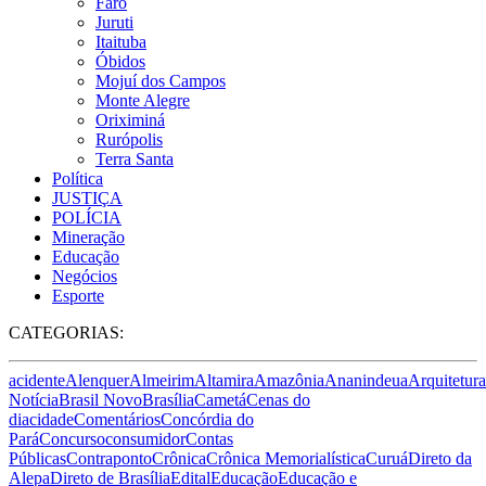
Faro
Juruti
Itaituba
Óbidos
Mojuí dos Campos
Monte Alegre
Oriximiná
Rurópolis
Terra Santa
Política
JUSTIÇA
POLÍCIA
Mineração
Educação
Negócios
Esporte
CATEGORIAS:
acidente
Alenquer
Almeirim
Altamira
Amazônia
Ananindeua
Arquitetura
Notícia
Brasil Novo
Brasília
Cametá
Cenas do
dia
cidade
Comentários
Concórdia do
Pará
Concurso
consumidor
Contas
Públicas
Contraponto
Crônica
Crônica Memorialística
Curuá
Direto da
Alepa
Direto de Brasília
Edital
Educação
Educação e