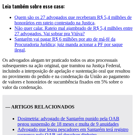
Leia também sobre esse caso:
Quem são os 27 advogados que receberam R$ 5,4 milhões de
honorários em rateio contestado na Justiça
.
Não quer calar. Rateio mal ajambrado de R$ 5,4 milhões entre
27 advogados. Vai sobrar pra Viúva?
Santarém vai pagar R$ 6 milhões por ato de má-fé da
Procuradoria Jurídica; juiz manda acionar a PF por saque
ilegal
.
Os advogados alegam ter praticado todos os atos processuais
subsequentes na ação original, que tramitou na Justiça Federal,
incluindo a interposição de apelação e sustentação oral que resultou
no provimento do pedido e na condenação da União ao pagamento
de valores e honorários de sucumbência fixados em 5% sobre o
valor da condenação.
— ARTIGOS RELACIONADOS
Dosimetria: advogado de Santarém punido pela OAB
pegou suspensão de 18 meses e multa de 9 anuidades
Advogado que lesou pescadores em Santarém terá registro
suspenso pela OAB até devolver dinheiro