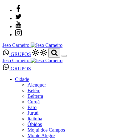
Jeso Carneiro
GRUPOS
Jeso Carneiro
GRUPOS
Cidade
Alenquer
Belém
Belterra
Curuá
Faro
Juruti
Itaituba
Óbidos
Mojuí dos Campos
Monte Alegre