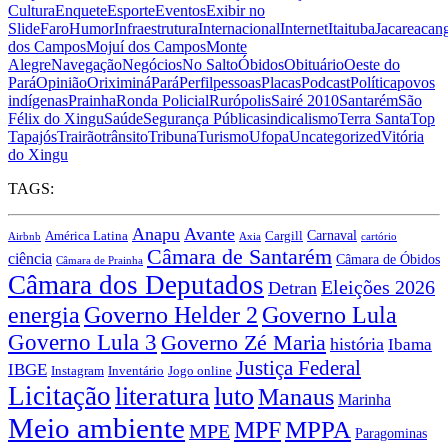
Cultura
Enquete
Esporte
Eventos
Exibir no
Slide
Faro
Humor
Infraestrutura
Internacional
Internet
Itaituba
Jacareacan
dos Campos
Mojuí dos Campos
Monte
Alegre
Navegação
Negócios
No Salto
Óbidos
Obituário
Oeste do
Pará
Opinião
Oriximiná
Pará
Perfil
pessoas
Placas
Podcast
Política
povos
indígenas
Prainha
Ronda Policial
Rurópolis
Sairé 2010
Santarém
São
Félix do Xingu
Saúde
Segurança Pública
sindicalismo
Terra Santa
Top
Tapajós
Trairão
trânsito
Tribuna
Turismo
Ufopa
Uncategorized
Vitória
do Xingu
TAGS:
Anapu
Avante
Carnaval
América Latina
Cargill
Airbnb
Axia
cartório
Câmara de Santarém
ciência
Câmara de Óbidos
Câmara de Prainha
Câmara dos Deputados
Eleições 2026
Detran
energia
Governo Lula
Governo Helder 2
Governo Lula 3
Governo Zé Maria
história
Ibama
Justiça Federal
IBGE
Instagram
Jogo online
Inventário
Licitação
literatura
luto
Manaus
Marinha
Meio ambiente
MPPA
MPF
MPE
Paragominas