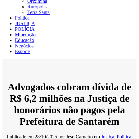
Oriximiná
Rurópolis
Terra Santa
Política
JUSTIÇA
POLÍCIA
Mineração
Educação
Negócios
Esporte
Advogados cobram dívida de
R$ 6,2 milhões na Justiça de
honorários não pagos pela
Prefeitura de Santarém
Publicado em
28/10/2025
por
Jeso Carneiro
em
Justiça
,
Política
,