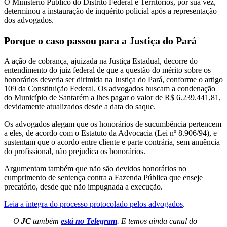
O Ministério Público do Distrito Federal e Territórios, por sua vez,
determinou a instauração de inquérito policial após a representação
dos advogados.
Porque o caso passou para a Justiça do Pará
A ação de cobrança, ajuizada na Justiça Estadual, decorre do
entendimento do juiz federal de que a questão do mérito sobre os
honorários deveria ser dirimida na Justiça do Pará, conforme o artigo
109 da Constituição Federal. Os advogados buscam a condenação
do Município de Santarém a lhes pagar o valor de R$ 6.239.441,81,
devidamente atualizados desde a data do saque.
Os advogados alegam que os honorários de sucumbência pertencem
a eles, de acordo com o Estatuto da Advocacia (Lei nº 8.906/94), e
sustentam que o acordo entre cliente e parte contrária, sem anuência
do profissional, não prejudica os honorários.
Argumentam também que não são devidos honorários no
cumprimento de sentença contra a Fazenda Pública que enseje
precatório, desde que não impugnada a execução.
Leia a íntegra do processo protocolado pelos advogados
.
— O
JC
também
está no Telegram
. E temos ainda canal do