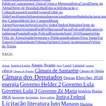
Públicas
Contraponto
Crônica
Crônica Memorialística
Curuá
Direto da
Alepa
Direto de Brasília
Edital
Educação
Educação e
Cultura
Enquete
Esporte
Eventos
Exibir no
Slide
Faro
Humor
Infraestrutura
Internacional
Internet
Itaituba
Jacareacan
dos Campos
Mojuí dos Campos
Monte
Alegre
Navegação
Negócios
No Salto
Óbidos
Obituário
Oeste do
Pará
Opinião
Oriximiná
Pará
Perfil
pessoas
Placas
Podcast
Política
povos
indígenas
Prainha
Ronda Policial
Rurópolis
Sairé 2010
Santarém
São
Félix do Xingu
Saúde
Segurança Pública
sindicalismo
Terra Santa
Top
Tapajós
Trairão
trânsito
Tribuna
Turismo
Ufopa
Uncategorized
Vitória
do Xingu
TAGS:
Anapu
Avante
Carnaval
América Latina
Cargill
Airbnb
Axia
cartório
Câmara de Santarém
ciência
Câmara de Óbidos
Câmara de Prainha
Câmara dos Deputados
Eleições 2026
Detran
energia
Governo Lula
Governo Helder 2
Governo Lula 3
Governo Zé Maria
história
Ibama
Justiça Federal
IBGE
Instagram
Jogo online
Inventário
Licitação
literatura
luto
Manaus
Marinha