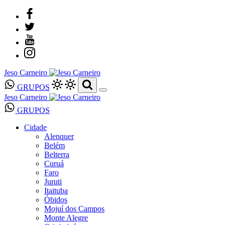
Jeso Carneiro
GRUPOS
Jeso Carneiro
GRUPOS
Cidade
Alenquer
Belém
Belterra
Curuá
Faro
Juruti
Itaituba
Óbidos
Mojuí dos Campos
Monte Alegre