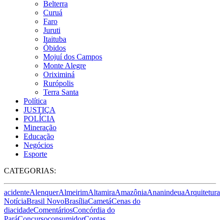
Belterra
Curuá
Faro
Juruti
Itaituba
Óbidos
Mojuí dos Campos
Monte Alegre
Oriximiná
Rurópolis
Terra Santa
Política
JUSTIÇA
POLÍCIA
Mineração
Educação
Negócios
Esporte
CATEGORIAS:
acidente
Alenquer
Almeirim
Altamira
Amazônia
Ananindeua
Arquitetura
Notícia
Brasil Novo
Brasília
Cametá
Cenas do
dia
cidade
Comentários
Concórdia do
Pará
Concurso
consumidor
Contas