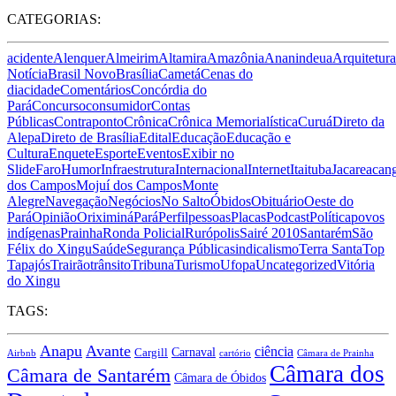
CATEGORIAS:
acidente
Alenquer
Almeirim
Altamira
Amazônia
Ananindeua
Arquitetura
Notícia
Brasil Novo
Brasília
Cametá
Cenas do
dia
cidade
Comentários
Concórdia do
Pará
Concurso
consumidor
Contas
Públicas
Contraponto
Crônica
Crônica Memorialística
Curuá
Direto da
Alepa
Direto de Brasília
Edital
Educação
Educação e
Cultura
Enquete
Esporte
Eventos
Exibir no
Slide
Faro
Humor
Infraestrutura
Internacional
Internet
Itaituba
Jacareacan
dos Campos
Mojuí dos Campos
Monte
Alegre
Navegação
Negócios
No Salto
Óbidos
Obituário
Oeste do
Pará
Opinião
Oriximiná
Pará
Perfil
pessoas
Placas
Podcast
Política
povos
indígenas
Prainha
Ronda Policial
Rurópolis
Sairé 2010
Santarém
São
Félix do Xingu
Saúde
Segurança Pública
sindicalismo
Terra Santa
Top
Tapajós
Trairão
trânsito
Tribuna
Turismo
Ufopa
Uncategorized
Vitória
do Xingu
TAGS:
Anapu
Avante
ciência
Carnaval
Cargill
Airbnb
cartório
Câmara de Prainha
Câmara dos
Câmara de Santarém
Câmara de Óbidos