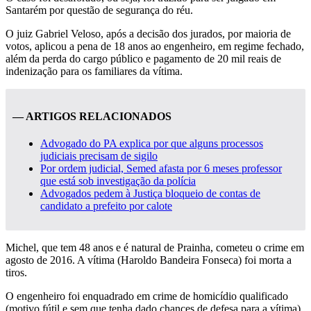
Santarém por questão de segurança do réu.
O juiz Gabriel Veloso, após a decisão dos jurados, por maioria de
votos, aplicou a pena de 18 anos ao engenheiro, em regime fechado,
além da perda do cargo público e pagamento de 20 mil reais de
indenização para os familiares da vítima.
— ARTIGOS RELACIONADOS
Advogado do PA explica por que alguns processos
judiciais precisam de sigilo
Por ordem judicial, Semed afasta por 6 meses professor
que está sob investigação da polícia
Advogados pedem à Justiça bloqueio de contas de
candidato a prefeito por calote
Michel, que tem 48 anos e é natural de Prainha, cometeu o crime em
agosto de 2016. A vítima (Haroldo Bandeira Fonseca) foi morta a
tiros.
O engenheiro foi enquadrado em crime de homicídio qualificado
(motivo fútil e sem que tenha dado chances de defesa para a vítima).