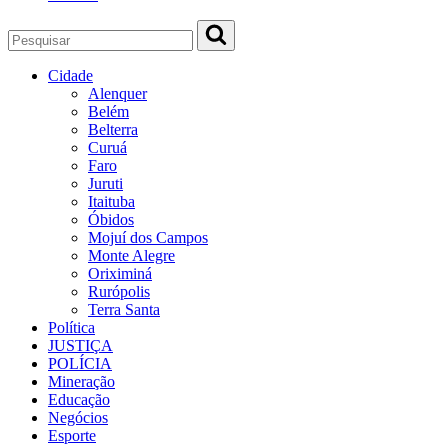
Cidade
Alenquer
Belém
Belterra
Curuá
Faro
Juruti
Itaituba
Óbidos
Mojuí dos Campos
Monte Alegre
Oriximiná
Rurópolis
Terra Santa
Política
JUSTIÇA
POLÍCIA
Mineração
Educação
Negócios
Esporte