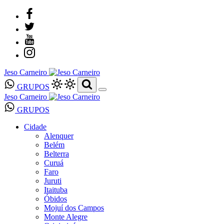
Jeso Carneiro
GRUPOS
Jeso Carneiro
GRUPOS
Cidade
Alenquer
Belém
Belterra
Curuá
Faro
Juruti
Itaituba
Óbidos
Mojuí dos Campos
Monte Alegre