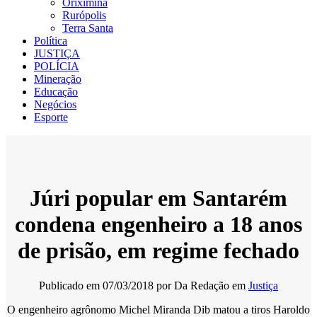
Oriximiná
Rurópolis
Terra Santa
Política
JUSTIÇA
POLÍCIA
Mineração
Educação
Negócios
Esporte
Júri popular em Santarém
condena engenheiro a 18 anos
de prisão, em regime fechado
Publicado em
07/03/2018
por
Da Redação
em
Justiça
O engenheiro agrônomo Michel Miranda Dib matou a tiros Haroldo