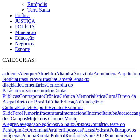
Rurópolis
Terra Santa
Política
JUSTIÇA
POLÍCIA
Mineração
Educação
Negócios
Esporte
CATEGORIAS:
acidente
Alenquer
Almeirim
Altamira
Amazônia
Ananindeua
Arquitetura
Notícia
Brasil Novo
Brasília
Cametá
Cenas do
dia
cidade
Comentários
Concórdia do
Pará
Concurso
consumidor
Contas
Públicas
Contraponto
Crônica
Crônica Memorialística
Curuá
Direto da
Alepa
Direto de Brasília
Edital
Educação
Educação e
Cultura
Enquete
Esporte
Eventos
Exibir no
Slide
Faro
Humor
Infraestrutura
Internacional
Internet
Itaituba
Jacareacan
dos Campos
Mojuí dos Campos
Monte
Alegre
Navegação
Negócios
No Salto
Óbidos
Obituário
Oeste do
Pará
Opinião
Oriximiná
Pará
Perfil
pessoas
Placas
Podcast
Política
povos
indígenas
Prainha
Ronda Policial
Rurópolis
Sairé 2010
Santarém
São