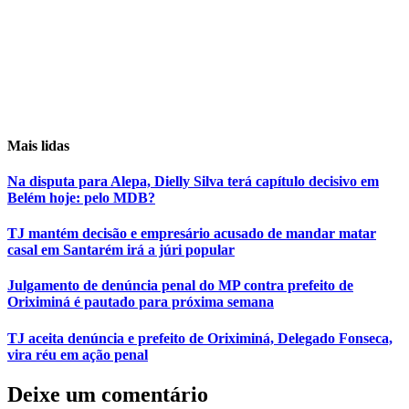
Mais lidas
Na disputa para Alepa, Dielly Silva terá capítulo decisivo em
Belém hoje: pelo MDB?
TJ mantém decisão e empresário acusado de mandar matar
casal em Santarém irá a júri popular
Julgamento de denúncia penal do MP contra prefeito de
Oriximiná é pautado para próxima semana
TJ aceita denúncia e prefeito de Oriximiná, Delegado Fonseca,
vira réu em ação penal
Deixe um comentário