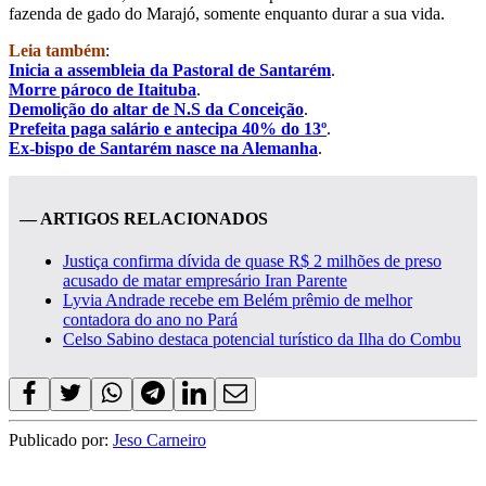
fazenda de gado do Marajó, somente enquanto durar a sua vida.
Leia também
:
Inicia a assembleia da Pastoral de Santarém
.
Morre pároco de Itaituba
.
Demolição do altar de N.S da Conceição
.
Prefeita paga salário e antecipa 40% do 13º
.
Ex-bispo de Santarém nasce na Alemanha
.
— ARTIGOS RELACIONADOS
Justiça confirma dívida de quase R$ 2 milhões de preso
acusado de matar empresário Iran Parente
Lyvia Andrade recebe em Belém prêmio de melhor
contadora do ano no Pará
Celso Sabino destaca potencial turístico da Ilha do Combu
Publicado por:
Jeso Carneiro