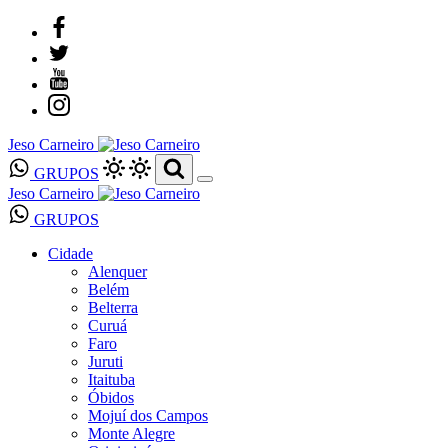
Jeso Carneiro
GRUPOS
Jeso Carneiro
GRUPOS
Cidade
Alenquer
Belém
Belterra
Curuá
Faro
Juruti
Itaituba
Óbidos
Mojuí dos Campos
Monte Alegre