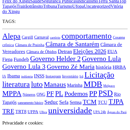
Félix do Xingu
Saúde
Segurança Pública
sindicalismo
Terra Santa
Top
Tapajós
Trairão
trânsito
Tribuna
Turismo
Ufopa
Uncategorized
Vitória
do Xingu
TAGS:
comportamento
Alepa
Carnaval
Cargill
Cosanpa
cartório
Câmara de Santarém
Câmara de
crônica
Câmara de Prainha
Eleições 2026
Vereadores
Detran
EUA
Câmara de Óbidos
Governo Lula
Governo Helder 2
Fiepa
Fundeb
Governo Lula 3
Governo Zé Maria
história
HRBA
Licitação
Ibama
INSS
Instagram
IA
Inventário
indústria
Irã
MDB
literatura
luto
Manaus
Marinha
Melgaço
PSD
MPPA
PP
PF
PL
Podemos
Rio
ONG
Números
TJPA
TCM
Seduc
Sefa
Tapajós
Semsa
TCU
saneamento básico
universidade
TRE
TRT8
UFPA
UPA 24h
Ulbra
Águas do Pará
Privacidade e cookies: